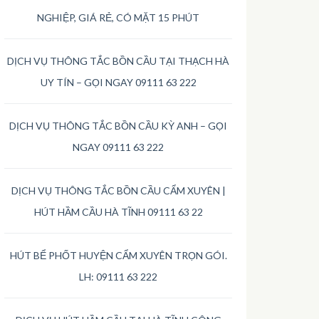
NGHIỆP, GIÁ RẺ, CÓ MẶT 15 PHÚT
DỊCH VỤ THÔNG TẮC BỒN CẦU TẠI THẠCH HÀ
UY TÍN – GỌI NGAY 09111 63 222
DỊCH VỤ THÔNG TẮC BỒN CẦU KỲ ANH – GỌI
NGAY 09111 63 222
DỊCH VỤ THÔNG TẮC BỒN CẦU CẨM XUYÊN |
HÚT HẦM CẦU HÀ TĨNH 09111 63 22
HÚT BỂ PHỐT HUYỆN CẨM XUYÊN TRỌN GÓI.
LH: 09111 63 222