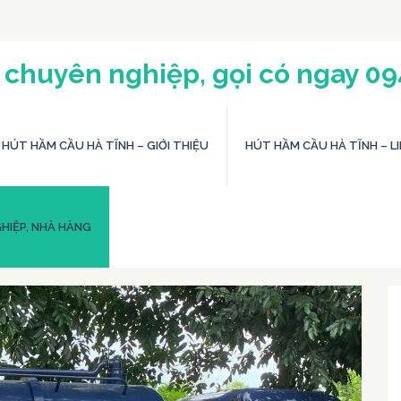
 chuyên nghiệp, gọi có ngay 0
HÚT HẦM CẦU HÀ TĨNH – GIỚI THIỆU
HÚT HẦM CẦU HÀ TĨNH – LI
HIỆP, NHÀ HÀNG