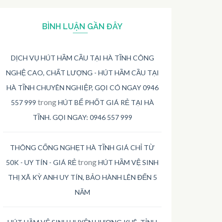
BÌNH LUẬN GẦN ĐÂY
DỊCH VỤ HÚT HẦM CẦU TẠI HÀ TĨNH CÔNG
NGHỆ CAO, CHẤT LƯỢNG - HÚT HẦM CẦU TẠI
HÀ TĨNH CHUYÊN NGHIỆP, GỌI CÓ NGAY 0946
trong
557 999
HÚT BỂ PHỐT GIÁ RẺ TẠI HÀ
TĨNH. GỌI NGAY: 0946 557 999
THÔNG CỐNG NGHẸT HÀ TĨNH GIÁ CHỈ TỪ
trong
50K - UY TÍN - GIÁ RẺ
HÚT HẦM VỆ SINH
THỊ XÃ KỲ ANH UY TÍN, BẢO HÀNH LÊN ĐẾN 5
NĂM