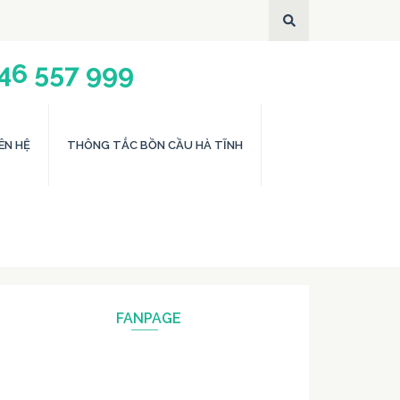
946 557 999
ÊN HỆ
THÔNG TẮC BỒN CẦU HÀ TĨNH
FANPAGE