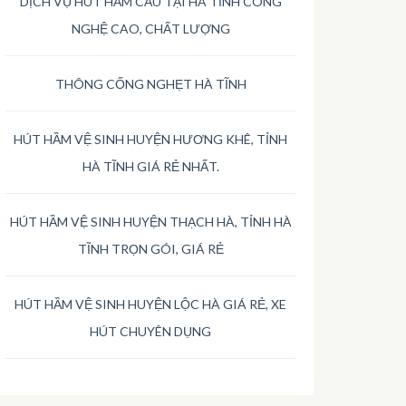
DỊCH VỤ HÚT HẦM CẦU TẠI HÀ TĨNH CÔNG
NGHỆ CAO, CHẤT LƯỢNG
THÔNG CỐNG NGHẸT HÀ TĨNH
HÚT HẦM VỆ SINH HUYỆN HƯƠNG KHÊ, TỈNH
HÀ TĨNH GIÁ RẺ NHẤT.
HÚT HẦM VỆ SINH HUYỆN THẠCH HÀ, TỈNH HÀ
TĨNH TRỌN GÓI, GIÁ RẺ
HÚT HẦM VỆ SINH HUYỆN LỘC HÀ GIÁ RẺ, XE
HÚT CHUYÊN DỤNG