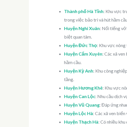
Thành phố Hà Tĩnh
: Khu vực tr
trong việc bảo trì và hút hầm cầu
Huyện Nghi Xuân
: Nổi tiếng vớ
biệt quan tâm.
Huyện Đức Thọ
: Khu vực nông 
Huyện Cẩm Xuyên
: Các xã ven
hầm cầu.
Huyện Kỳ Anh
: Khu công nghiệp
tầng.
Huyện Hương Khê
: Khu vực nô
Huyện Can Lộc
: Nhu cầu dịch v
Huyện Vũ Quang
: Đáp ứng nhan
Huyện Lộc Hà
: Các xã ven biển 
Huyện Thạch Hà
: Có nhiều khu