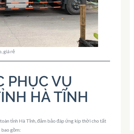
, giá rẻ
C PHỤC VỤ
ỈNH HÀ TĨNH
toàn tỉnh Hà Tĩnh, đảm bảo đáp ứng kịp thời cho tất
ụ bao gồm: