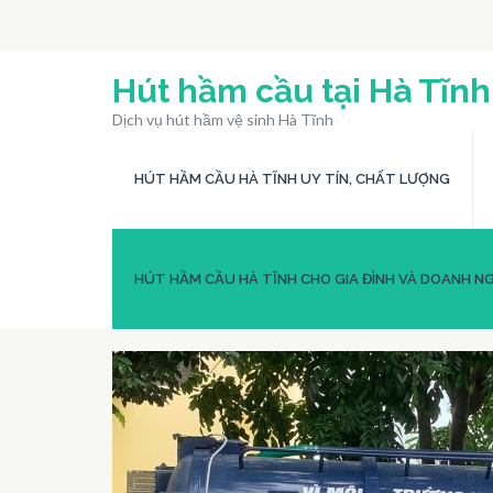
Bỏ
qua
và
Hút hầm cầu tại Hà Tĩnh
tới
Dịch vụ hút hầm vệ sinh Hà Tĩnh
nội
dung
HÚT HẦM CẦU HÀ TĨNH UY TÍN, CHẤT LƯỢNG
(ấn
Enter)
HÚT HẦM CẦU HÀ TĨNH CHO GIA ĐÌNH VÀ DOANH NG