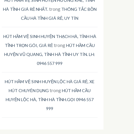
HÚT HẦM VỆ SINH HUYỆN HƯƠNG KHÊ, TỈNH
trong
HÀ TĨNH GIÁ RẺ NHẤT.
THÔNG TẮC BỒN
CẦU HÀ TĨNH GIÁ RẺ, UY TÍN
HÚT HẦM VỆ SINH HUYỆN THẠCH HÀ, TỈNH HÀ
trong
TĨNH TRỌN GÓI, GIÁ RẺ
HÚT HẦM CẦU
HUYỆN VŨ QUANG, TỈNH HÀ TĨNH UY TÍN. LH:
0946 557 999
HÚT HẦM VỆ SINH HUYỆN LỘC HÀ GIÁ RẺ, XE
trong
HÚT CHUYÊN DỤNG
HÚT HẦM CẦU
HUYỆN LỘC HÀ, TỈNH HÀ TĨNH.GỌI 0946 557
999