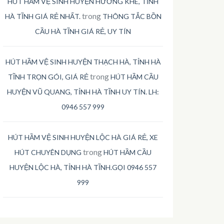
HÚT HẦM VỆ SINH HUYỆN HƯƠNG KHÊ, TỈNH
trong
HÀ TĨNH GIÁ RẺ NHẤT.
THÔNG TẮC BỒN
CẦU HÀ TĨNH GIÁ RẺ, UY TÍN
HÚT HẦM VỆ SINH HUYỆN THẠCH HÀ, TỈNH HÀ
trong
TĨNH TRỌN GÓI, GIÁ RẺ
HÚT HẦM CẦU
HUYỆN VŨ QUANG, TỈNH HÀ TĨNH UY TÍN. LH:
0946 557 999
HÚT HẦM VỆ SINH HUYỆN LỘC HÀ GIÁ RẺ, XE
trong
HÚT CHUYÊN DỤNG
HÚT HẦM CẦU
HUYỆN LỘC HÀ, TỈNH HÀ TĨNH.GỌI 0946 557
999