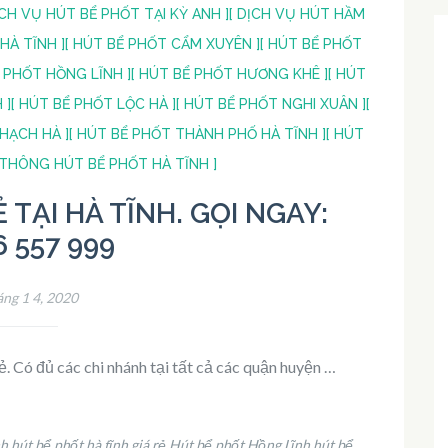
ỊCH VỤ HÚT BỂ PHỐT TẠI KỲ ANH ]
[ DỊCH VỤ HÚT HẦM
HÀ TĨNH ]
[ HÚT BỂ PHỐT CẨM XUYÊN ]
[ HÚT BỂ PHỐT
Ể PHỐT HỒNG LĨNH ]
[ HÚT BỂ PHỐT HƯƠNG KHÊ ]
[ HÚT
 ]
[ HÚT BỂ PHỐT LỘC HÀ ]
[ HÚT BỂ PHỐT NGHI XUÂN ]
[
HẠCH HÀ ]
[ HÚT BỂ PHỐT THÀNH PHỐ HÀ TĨNH ]
[ HÚT
 THÔNG HÚT BỂ PHỐT HÀ TĨNH ]
 TẠI HÀ TĨNH. GỌI NGAY:
6 557 999
ng 1 4, 2020
. Có đủ các chi nhánh tại tất cả các quận huyện …
nh
hút bể phốt hà tĩnh giá rẻ
Hút bể phốt Hồng Lĩnh
hút bể
,
,
,