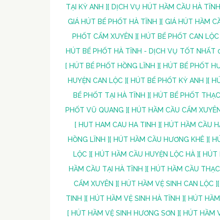
TẠI KỲ ANH ]
[ DỊCH VỤ HÚT HẦM CẦU HÀ TĨNH 
GIÁ HÚT BỂ PHỐT HÀ TĨNH ]
[ GIÁ HÚT HẦM CẦ
PHỐT CẨM XUYÊN ]
[ HÚT BỂ PHỐT CAN LỘC 
HÚT BỂ PHỐT HÀ TĨNH - DỊCH VỤ TỐT NHẤT 0
[ HÚT BỂ PHỐT HỒNG LĨNH ]
[ HÚT BỂ PHỐT H
HUYỆN CAN LỘC ]
[ HÚT BỂ PHỐT KỲ ANH ]
[ H
BỂ PHỐT TẠI HÀ TĨNH ]
[ HÚT BỂ PHỐT THẠC
PHỐT VŨ QUANG ]
[ HÚT HẦM CẦU CẨM XUYÊN
[ HUT HAM CAU HA TINH ]
[ HÚT HẦM CẦU HÀ
HỒNG LĨNH ]
[ HÚT HẦM CẦU HƯƠNG KHÊ ]
[ H
LỘC ]
[ HÚT HẦM CẦU HUYỆN LỘC HÀ ]
[ HÚT
HẦM CẦU TẠI HÀ TĨNH ]
[ HÚT HẦM CẦU THẠC
CẨM XUYÊN ]
[ HÚT HẦM VỆ SINH CAN LỘC ]
TINH ]
[ HÚT HẦM VỆ SINH HÀ TĨNH ]
[ HÚT HẦM
[ HÚT HẦM VỆ SINH HƯƠNG SƠN ]
[ HÚT HẦM 