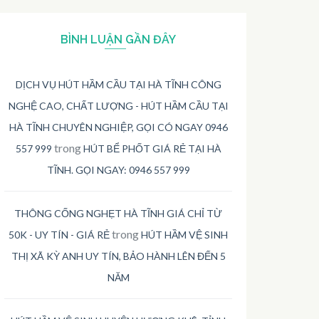
BÌNH LUẬN GẦN ĐÂY
DỊCH VỤ HÚT HẦM CẦU TẠI HÀ TĨNH CÔNG
NGHỆ CAO, CHẤT LƯỢNG - HÚT HẦM CẦU TẠI
HÀ TĨNH CHUYÊN NGHIỆP, GỌI CÓ NGAY 0946
trong
557 999
HÚT BỂ PHỐT GIÁ RẺ TẠI HÀ
TĨNH. GỌI NGAY: 0946 557 999
THÔNG CỐNG NGHẸT HÀ TĨNH GIÁ CHỈ TỪ
trong
50K - UY TÍN - GIÁ RẺ
HÚT HẦM VỆ SINH
THỊ XÃ KỲ ANH UY TÍN, BẢO HÀNH LÊN ĐẾN 5
NĂM