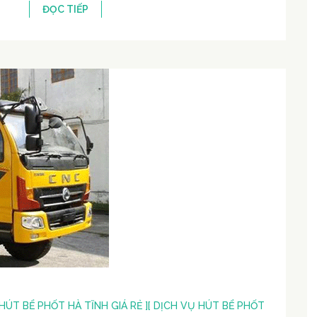
ĐỌC TIẾP
 HÚT BỂ PHỐT HÀ TĨNH GIÁ RẺ ]
[ DỊCH VỤ HÚT BỂ PHỐT