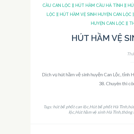
CẦU CAN LỘC ]
[ HÚT HẦM CẦU HÀ TĨNH ]
[ H
LỘC ]
[ HÚT HẦM VỆ SINH HUYỆN CAN LỘC ]
HUYỆN CAN LỘC ]
[ T
HÚT HẦM VỆ S
Thá
Dịch vụ hút hầm vệ sinh huyện Can Lộc, tỉnh
38. Chuyên thi c
hút bể phốt can lộc
Hút bể phốt Hà Tĩnh
hút
Tags:
,
,
lộc
Hút hầm vệ sinh Hà Tĩnh
thông 
,
,