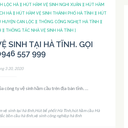
H LỘC HÀ ]
[ HÚT HẦM VỆ SINH NGHI XUÂN ]
[ HÚT HẦM
CH HÀ ]
[ HÚT HẦM VỆ SINH THÀNH PHỐ HÀ TĨNH ]
[ HÚT
 HUYỆN CAN LỘC ]
[ THÔNG CỐNG NGHẸT HÀ TĨNH ]
[
 ]
[ THÔNG TẮC NHÀ VỆ SINH HÀ TĨNH ]
 SINH TẠI HÀ TĨNH. GỌI
946 557 999
ng 3 20, 2020
a công ty vệ sinh hầm cầu trên địa bàn tỉnh. …
 vệ sinh tại hà tĩnh
Hút bể phốt Hà Tĩnh
hút hầm cầu Hà
,
,
tắc bồn cầu hà tĩnh
vệ sinh công nghiệp hà tĩnh
,