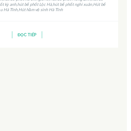
ốt kỳ anh
hút bể phốt Lộc Hà
hút bể phốt nghi xuân
Hút bể
,
,
,
u Hà Tĩnh
Hút hầm vệ sinh Hà Tĩnh
,
ĐỌC TIẾP