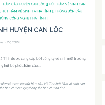
ÚT HẦM CẦU HUYỆN CAN LỘC ]
[ HÚT HẦM VỆ SINH CAN
[ HÚT HẦM VỆ SINH TẠI HÀ TĨNH ]
[ THÔNG BỒN CẦU
HÔNG CỐNG NGHẸT HÀ TĨNH ]
INH HUYỆN CAN LỘC
ng 2 27, 2024
 Hà Tĩnh được cung cấp bởi công ty vệ sinh môi trường
ông hút bể phốt, hầm cầu,…
 hầm cầu can lộc
hút hầm cầu Hà Tĩnh
hút hầm vệ sinh can
,
,
tắc bồn cầu can lộc
thông tắc bồn cầu hà tinh
,