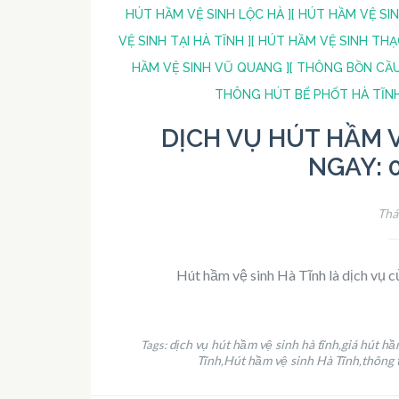
HÚT HẦM VỆ SINH LỘC HÀ ]
[ HÚT HẦM VỆ SIN
VỆ SINH TẠI HÀ TĨNH ]
[ HÚT HẦM VỆ SINH THẠ
HẦM VỆ SINH VŨ QUANG ]
[ THÔNG BỒN CẦU
THÔNG HÚT BỂ PHỐT HÀ TĨNH
DỊCH VỤ HÚT HẦM VỆ
NGAY: 0
Thá
Hút hầm vệ sinh Hà Tĩnh là dịch vụ củ
dịch vụ hút hầm vệ sinh hà tĩnh
giá hút hầm
Tags:
,
Tĩnh
Hút hầm vệ sinh Hà Tĩnh
thông 
,
,