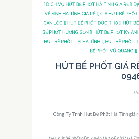
[ DỊCH VỤ HÚT BỂ PHỐT HÀ TĨNH GIÁ RẺ ]
[ D
VỆ SINH HÀ TĨNH GIÁ RẺ ]
[ GIÁ HÚT BỂ PHỐT 
CAN LỘC ]
[ HÚT BỂ PHỐT ĐỨC THỌ ]
[ HÚT B
BỂ PHỐT HƯƠNG SƠN ]
[ HÚT BỂ PHỐT KỲ ANH
HÚT BỂ PHỐT TẠI HÀ TĨNH ]
[ HÚT BỂ PHỐT T
BỂ PHỐT VŨ QUANG ]
[
HÚT BỂ PHỐT GIÁ RẺ
094
Thá
Công Ty Tnhh Hút Bể Phốt Hà Tĩnh giá rẻ
hút bể phốt cẩm xuyên
Hút bể phốt Hà Tĩ
Tags:
,