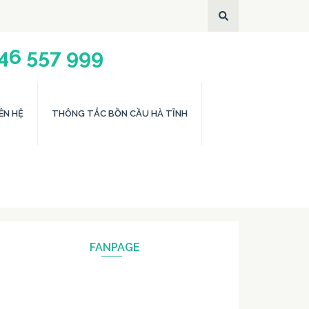
946 557 999
ÊN HỆ
THÔNG TẮC BỒN CẦU HÀ TĨNH
FANPAGE