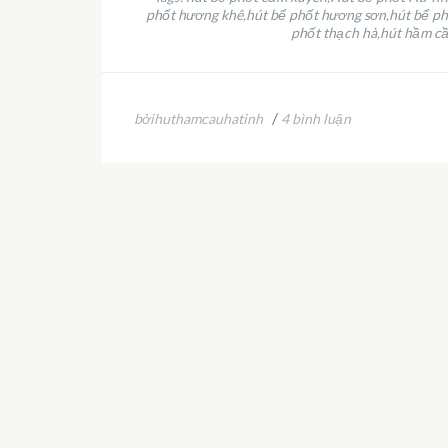
phốt hương khê
hút bể phốt hương sơn
hút bể ph
,
,
phốt thạch hà
hút hầm cầ
,
/
bởihuthamcauhatinh
4 bình luận