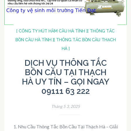
[ CÔNG TY HÚT HẦM CẦU HÀ TĨNH ]
[ THÔNG TẮC
BỒN CẦU HÀ TĨNH ]
[ THÔNG TẮC BỒN CẦU THẠCH
HÀ ]
DỊCH VỤ THÔNG TẮC
BỒN CẦU TẠI THẠCH
HÀ UY TÍN – GỌI NGAY
09111 63 222
Tháng 5 3, 2025
1. Nhu Cầu Thông Tắc Bồn Cầu Tại Thạch Hà – Giải