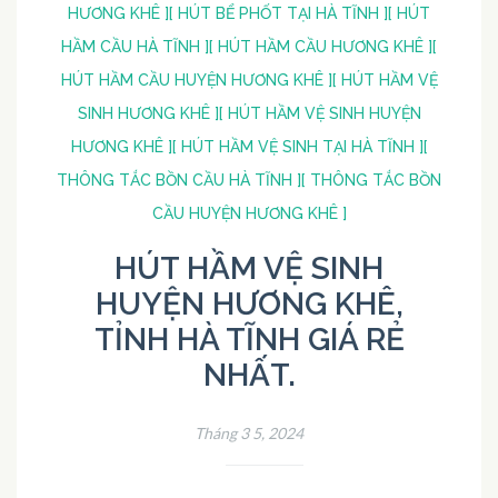
HƯƠNG KHÊ ]
[ HÚT BỂ PHỐT TẠI HÀ TĨNH ]
[ HÚT
HẦM CẦU HÀ TĨNH ]
[ HÚT HẦM CẦU HƯƠNG KHÊ ]
[
HÚT HẦM CẦU HUYỆN HƯƠNG KHÊ ]
[ HÚT HẦM VỆ
SINH HƯƠNG KHÊ ]
[ HÚT HẦM VỆ SINH HUYỆN
HƯƠNG KHÊ ]
[ HÚT HẦM VỆ SINH TẠI HÀ TĨNH ]
[
THÔNG TẮC BỒN CẦU HÀ TĨNH ]
[ THÔNG TẮC BỒN
CẦU HUYỆN HƯƠNG KHÊ ]
HÚT HẦM VỆ SINH
HUYỆN HƯƠNG KHÊ,
TỈNH HÀ TĨNH GIÁ RẺ
NHẤT.
Tháng 3 5, 2024