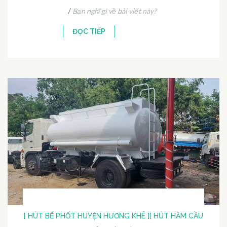
/
Bạn nghĩ gì về bài viết này?
ĐỌC TIẾP
[ HÚT BỂ PHỐT HUYỆN HƯƠNG KHÊ ]
[ HÚT HẦM CẦU