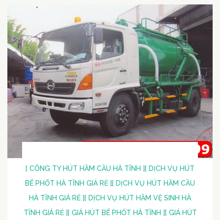
[ CÔNG TY HÚT HẦM CẦU HÀ TĨNH ]
[ DỊCH VỤ HÚT
BỂ PHỐT HÀ TĨNH GIÁ RẺ ]
[ DỊCH VỤ HÚT HẦM CẦU
HÀ TĨNH GIÁ RẺ ]
[ DỊCH VỤ HÚT HẦM VỆ SINH HÀ
TĨNH GIÁ RẺ ]
[ GIÁ HÚT BỂ PHỐT HÀ TĨNH ]
[ GIÁ HÚT