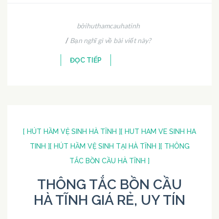
bởihuthamcauhatinh
/
Bạn nghĩ gì về bài viết này?
ĐỌC TIẾP
[ HÚT HẦM VỆ SINH HÀ TĨNH ]
[ HUT HAM VE SINH HA
TINH ]
[ HÚT HẦM VỆ SINH TẠI HÀ TĨNH ]
[ THÔNG
TẮC BỒN CẦU HÀ TĨNH ]
THÔNG TẮC BỒN CẦU
HÀ TĨNH GIÁ RẺ, UY TÍN