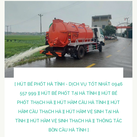
[ HÚT BỂ PHỐT HÀ TĨNH - DỊCH VỤ TỐT NHẤT 0946
557 999 ]
[ HÚT BỂ PHỐT TẠI HÀ TĨNH ]
[ HÚT BỂ
PHỐT THẠCH HÀ ]
[ HÚT HẦM CẦU HÀ TĨNH ]
[ HÚT
HẦM CẦU THẠCH HÀ ]
[ HÚT HẦM VỆ SINH TẠI HÀ
TĨNH ]
[ HÚT HẦM VỆ SINH THẠCH HÀ ]
[ THÔNG TẮC
BỒN CẦU HÀ TĨNH ]