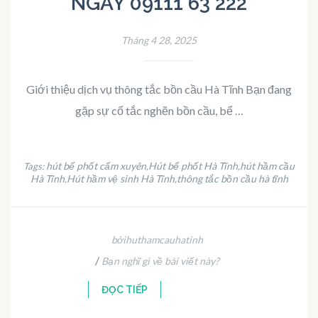
NGAY 09111 63 222
Tháng 4 28, 2025
Giới thiệu dịch vụ thông tắc bồn cầu Hà Tĩnh Bạn đang
gặp sự cố tắc nghẽn bồn cầu, bể …
hút bể phốt cẩm xuyên
Hút bể phốt Hà Tĩnh
hút hầm cầu
Tags:
,
,
Hà Tĩnh
Hút hầm vệ sinh Hà Tĩnh
thông tắc bồn cầu hà tĩnh
,
,
bởihuthamcauhatinh
/
Bạn nghĩ gì về bài viết này?
ĐỌC TIẾP