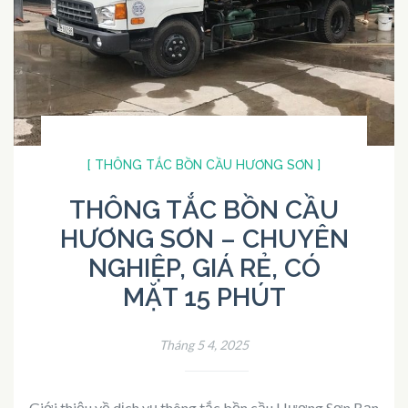
[ THÔNG TẮC BỒN CẦU HƯƠNG SƠN ]
THÔNG TẮC BỒN CẦU
HƯƠNG SƠN – CHUYÊN
NGHIỆP, GIÁ RẺ, CÓ
MẶT 15 PHÚT
Tháng 5 4, 2025
Giới thiệu về dịch vụ thông tắc bồn cầu Hương Sơn Bạn