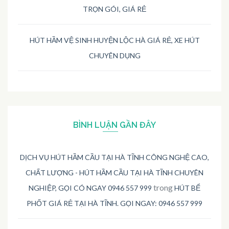
TRỌN GÓI, GIÁ RẺ
HÚT HẦM VỆ SINH HUYỆN LỘC HÀ GIÁ RẺ, XE HÚT
CHUYÊN DỤNG
BÌNH LUẬN GẦN ĐÂY
DỊCH VỤ HÚT HẦM CẦU TẠI HÀ TĨNH CÔNG NGHỆ CAO,
CHẤT LƯỢNG - HÚT HẦM CẦU TẠI HÀ TĨNH CHUYÊN
trong
NGHIỆP, GỌI CÓ NGAY 0946 557 999
HÚT BỂ
PHỐT GIÁ RẺ TẠI HÀ TĨNH. GỌI NGAY: 0946 557 999