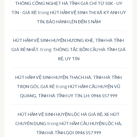
THÔNG CỐNG NGHẸT HÀ TĨNH GIÁ CHỈ TỪ 50K - UY
trong
TÍN - GIÁ RẺ
HÚT HẦM VỆ SINH THỊ XÃ KỲ ANH UY
TÍN, BẢO HÀNH LÊN ĐẾN 5 NĂM
HÚT HẦM VỆ SINH HUYỆN HƯƠNG KHÊ, TỈNH HÀ TĨNH
trong
GIÁ RẺ NHẤT.
THÔNG TẮC BỒN CẦU HÀ TĨNH GIÁ
RẺ, UY TÍN
HÚT HẦM VỆ SINH HUYỆN THẠCH HÀ, TỈNH HÀ TĨNH
trong
TRỌN GÓI, GIÁ RẺ
HÚT HẦM CẦU HUYỆN VŨ
QUANG, TỈNH HÀ TĨNH UY TÍN. LH: 0946 557 999
HÚT HẦM VỆ SINH HUYỆN LỘC HÀ GIÁ RẺ, XE HÚT
trong
CHUYÊN DỤNG
HÚT HẦM CẦU HUYỆN LỘC HÀ,
TỈNH HÀ TĨNH.GỌI 0946 557 999