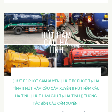
[ HÚT BỂ PHỐT CẨM XUYÊN ]
[ HÚT BỂ PHỐT TẠI HÀ
TĨNH ]
[ HÚT HẦM CẦU CẨM XUYÊN ]
[ HÚT HẦM CẦU
HÀ TĨNH ]
[ HÚT HẦM CẦU TẠI HÀ TĨNH ]
[ THÔNG
TẮC BỒN CẦU CẨM XUYÊN ]