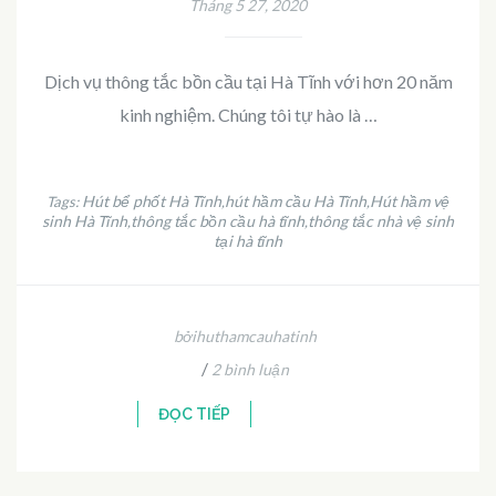
Tháng 5 27, 2020
Dịch vụ thông tắc bồn cầu tại Hà Tĩnh với hơn 20 năm
kinh nghiệm. Chúng tôi tự hào là …
Hút bể phốt Hà Tĩnh
hút hầm cầu Hà Tĩnh
Hút hầm vệ
Tags:
,
,
sinh Hà Tĩnh
thông tắc bồn cầu hà tĩnh
thông tắc nhà vệ sinh
,
,
tại hà tĩnh
bởihuthamcauhatinh
/
2 bình luận
ĐỌC TIẾP