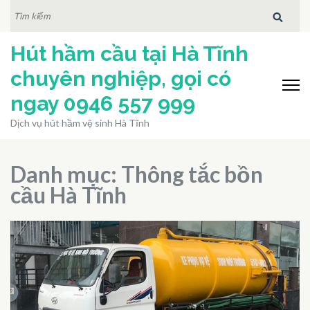
Bỏ
TÌM
KIẾM:
qua
Hút hầm cầu tại Hà Tĩnh
và
tới
chuyên nghiệp, gọi có
nội
ngay 0946 557 999
dung
Dịch vụ hút hầm vệ sinh Hà Tĩnh
(ấn
Enter)
Danh mục:
Thông tắc bồn
cầu Hà Tĩnh