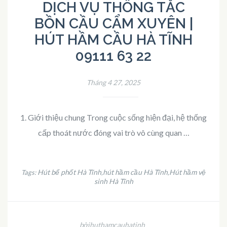
DỊCH VỤ THÔNG TẮC
BỒN CẦU CẨM XUYÊN |
HÚT HẦM CẦU HÀ TĨNH
09111 63 22
Tháng 4 27, 2025
1. Giới thiệu chung Trong cuộc sống hiện đại, hệ thống
cấp thoát nước đóng vai trò vô cùng quan …
Hút bể phốt Hà Tĩnh
hút hầm cầu Hà Tĩnh
Hút hầm vệ
Tags:
,
,
sinh Hà Tĩnh
bởihuthamcauhatinh