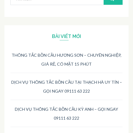
kiếm:
BÀI VIẾT MỚI
THÔNG TẮC BỒN CẦU HƯƠNG SƠN – CHUYÊN NGHIỆP,
GIÁ RẺ, CÓ MẶT 15 PHÚT
DỊCH VỤ THÔNG TẮC BỒN CẦU TẠI THẠCH HÀ UY TÍN –
GỌI NGAY 09111 63 222
DỊCH VỤ THÔNG TẮC BỒN CẦU KỲ ANH – GỌI NGAY
09111 63 222