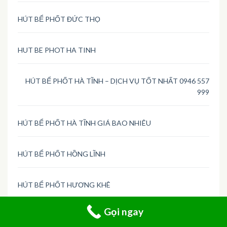
HÚT BỂ PHỐT ĐỨC THỌ
HUT BE PHOT HA TINH
HÚT BỂ PHỐT HÀ TĨNH – DỊCH VỤ TỐT NHẤT 0946 557
999
HÚT BỂ PHỐT HÀ TĨNH GIÁ BAO NHIÊU
HÚT BỂ PHỐT HỒNG LĨNH
HÚT BỂ PHỐT HƯƠNG KHÊ
Gọi ngay
HÚT BỂ PHỐT HƯƠNG SƠN