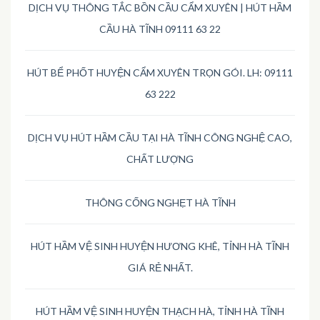
DỊCH VỤ THÔNG TẮC BỒN CẦU CẨM XUYÊN | HÚT HẦM
CẦU HÀ TĨNH 09111 63 22
HÚT BỂ PHỐT HUYỆN CẨM XUYÊN TRỌN GÓI. LH: 09111
63 222
DỊCH VỤ HÚT HẦM CẦU TẠI HÀ TĨNH CÔNG NGHỆ CAO,
CHẤT LƯỢNG
THÔNG CỐNG NGHẸT HÀ TĨNH
HÚT HẦM VỆ SINH HUYỆN HƯƠNG KHÊ, TỈNH HÀ TĨNH
GIÁ RẺ NHẤT.
HÚT HẦM VỆ SINH HUYỆN THẠCH HÀ, TỈNH HÀ TĨNH