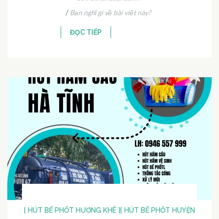
/
Bạn nghĩ gì về bài viết này?
ĐỌC TIẾP
[ HÚT BỂ PHỐT HƯƠNG KHÊ ]
[ HÚT BỂ PHỐT HUYỆN