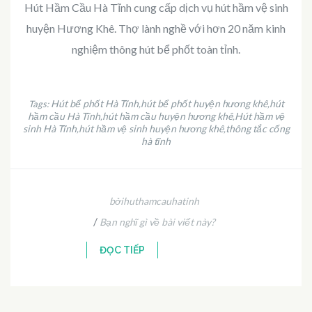
Hút Hầm Cầu Hà Tĩnh cung cấp dịch vụ hút hầm vệ sinh
huyện Hương Khê. Thợ lành nghề với hơn 20 năm kinh
nghiệm thông hút bể phốt toàn tỉnh.
Hút bể phốt Hà Tĩnh
hút bể phốt huyện hương khê
hút
Tags:
,
,
hầm cầu Hà Tĩnh
hút hầm cầu huyện hương khê
Hút hầm vệ
,
,
sinh Hà Tĩnh
hút hầm vệ sinh huyện hương khê
thông tắc cống
,
,
hà tĩnh
bởihuthamcauhatinh
/
Bạn nghĩ gì về bài viết này?
ĐỌC TIẾP