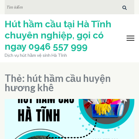
Bỏ
TÌM
KIẾM:
qua
Hút hầm cầu tại Hà Tĩnh
và
tới
chuyên nghiệp, gọi có
nội
ngay 0946 557 999
dung
Dịch vụ hút hầm vệ sinh Hà Tĩnh
(ấn
Enter)
Thẻ:
hút hầm cầu huyện
hương khê