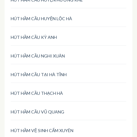
HÚT HẦM CẦU HUYỆN LỘC HÀ
HÚT HẦM CẦU KỲ ANH
HÚT HẦM CẦU NGHI XUÂN
HÚT HẦM CẦU TẠI HÀ TĨNH
HÚT HẦM CẦU THẠCH HÀ
HÚT HẦM CẦU VŨ QUANG
HÚT HẦM VỆ SINH CẨM XUYÊN