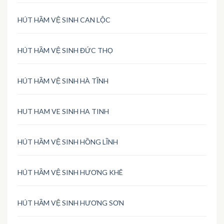
HÚT HẦM VỆ SINH CAN LỘC
HÚT HẦM VỆ SINH ĐỨC THỌ
HÚT HẦM VỆ SINH HÀ TĨNH
HUT HAM VE SINH HA TINH
HÚT HẦM VỆ SINH HỒNG LĨNH
HÚT HẦM VỆ SINH HƯƠNG KHÊ
HÚT HẦM VỆ SINH HƯƠNG SƠN