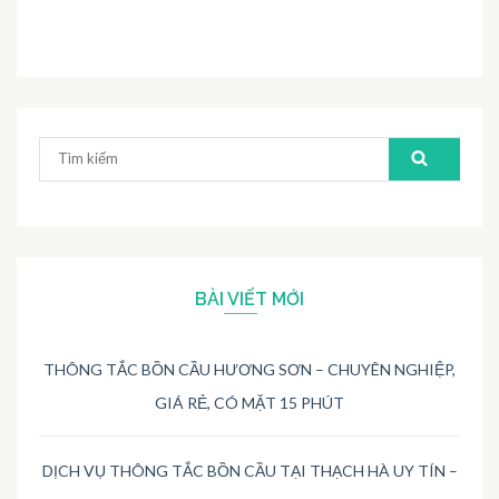
Tìm
kiếm:
BÀI VIẾT MỚI
THÔNG TẮC BỒN CẦU HƯƠNG SƠN – CHUYÊN NGHIỆP,
GIÁ RẺ, CÓ MẶT 15 PHÚT
DỊCH VỤ THÔNG TẮC BỒN CẦU TẠI THẠCH HÀ UY TÍN –