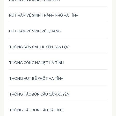
HÚT HẦM VỆ SINH THÀNH PHỐ HÀ TĨNH
HÚT HẦM VỆ SINH VŨ QUANG
THÔNG BỒN CẦU HUYỆN CAN LỘC
THÔNG CỐNG NGHẸT HÀ TĨNH
THÔNG HÚT BỂ PHỐT HÀ TĨNH
THÔNG TẮC BỒN CẦU CẨM XUYÊN
THÔNG TẮC BỒN CẦU HÀ TĨNH