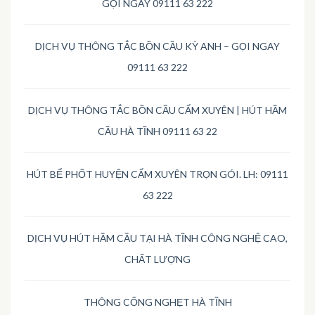
GỌI NGAY 09111 63 222
DỊCH VỤ THÔNG TẮC BỒN CẦU KỲ ANH – GỌI NGAY
09111 63 222
DỊCH VỤ THÔNG TẮC BỒN CẦU CẨM XUYÊN | HÚT HẦM
CẦU HÀ TĨNH 09111 63 22
HÚT BỂ PHỐT HUYỆN CẨM XUYÊN TRỌN GÓI. LH: 09111
63 222
DỊCH VỤ HÚT HẦM CẦU TẠI HÀ TĨNH CÔNG NGHỆ CAO,
CHẤT LƯỢNG
THÔNG CỐNG NGHẸT HÀ TĨNH