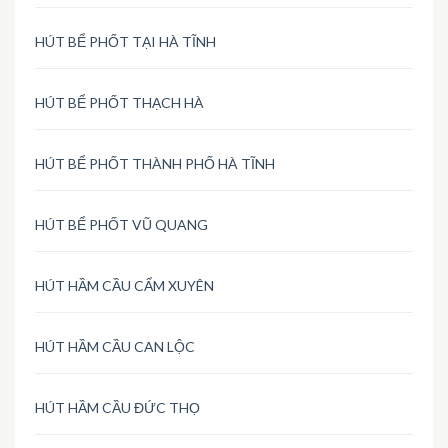
HÚT BỂ PHỐT TẠI HÀ TĨNH
HÚT BỂ PHỐT THẠCH HÀ
HÚT BỂ PHỐT THÀNH PHỐ HÀ TĨNH
HÚT BỂ PHỐT VŨ QUANG
HÚT HẦM CẦU CẨM XUYÊN
HÚT HẦM CẦU CAN LỘC
HÚT HẦM CẦU ĐỨC THỌ