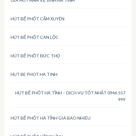
GIÁ HÚT HẦM VỆ SINH HÀ TĨNH
HÚT BỂ PHỐT CẨM XUYÊN
HÚT BỂ PHỐT CAN LỘC
HÚT BỂ PHỐT ĐỨC THỌ
HUT BE PHOT HA TINH
HÚT BỂ PHỐT HÀ TĨNH – DỊCH VỤ TỐT NHẤT 0946 557
999
HÚT BỂ PHỐT HÀ TĨNH GIÁ BAO NHIÊU