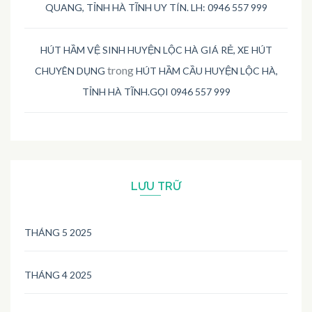
QUANG, TỈNH HÀ TĨNH UY TÍN. LH: 0946 557 999
HÚT HẦM VỆ SINH HUYỆN LỘC HÀ GIÁ RẺ, XE HÚT
trong
CHUYÊN DỤNG
HÚT HẦM CẦU HUYỆN LỘC HÀ,
TỈNH HÀ TĨNH.GỌI 0946 557 999
LƯU TRỮ
THÁNG 5 2025
THÁNG 4 2025