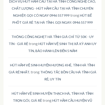
DỊCH VỤ HÚT HẦM CẦU TẠI HÀ TĨNH CÔNG NGHỆ CAO,
CHẤT LƯỢNG - HÚT HẦM CẦU TẠI HÀ TĨNH CHUYÊN
trong
NGHIỆP, GỌI CÓ NGAY 0946 557 999
HÚT BỂ
PHỐT GIÁ RẺ TẠI HÀ TĨNH. GỌI NGAY: 0946 557 999
THÔNG CỐNG NGHẸT HÀ TĨNH GIÁ CHỈ TỪ 50K - UY
trong
TÍN - GIÁ RẺ
HÚT HẦM VỆ SINH THỊ XÃ KỲ ANH UY
TÍN, BẢO HÀNH LÊN ĐẾN 5 NĂM
HÚT HẦM VỆ SINH HUYỆN HƯƠNG KHÊ, TỈNH HÀ TĨNH
trong
GIÁ RẺ NHẤT.
THÔNG TẮC BỒN CẦU HÀ TĨNH GIÁ
RẺ, UY TÍN
HÚT HẦM VỆ SINH HUYỆN THẠCH HÀ, TỈNH HÀ TĨNH
trong
TRỌN GÓI, GIÁ RẺ
HÚT HẦM CẦU HUYỆN VŨ