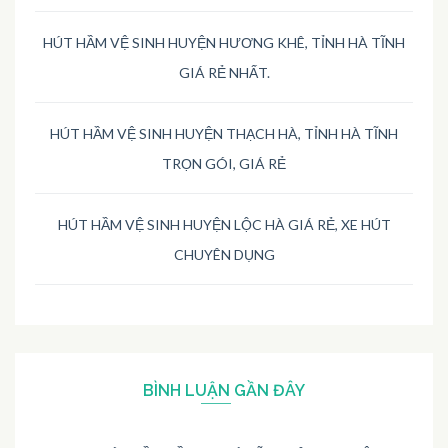
HÚT HẦM VỆ SINH HUYỆN HƯƠNG KHÊ, TỈNH HÀ TĨNH
GIÁ RẺ NHẤT.
HÚT HẦM VỆ SINH HUYỆN THẠCH HÀ, TỈNH HÀ TĨNH
TRỌN GÓI, GIÁ RẺ
HÚT HẦM VỆ SINH HUYỆN LỘC HÀ GIÁ RẺ, XE HÚT
CHUYÊN DỤNG
BÌNH LUẬN GẦN ĐÂY