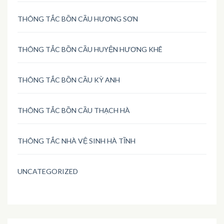
THÔNG TẮC BỒN CẦU HƯƠNG SƠN
THÔNG TẮC BỒN CẦU HUYỆN HƯƠNG KHÊ
THÔNG TẮC BỒN CẦU KỲ ANH
THÔNG TẮC BỒN CẦU THẠCH HÀ
THÔNG TẮC NHÀ VỆ SINH HÀ TĨNH
UNCATEGORIZED