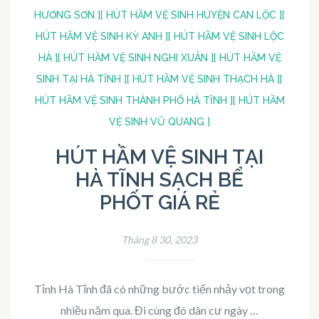
HƯƠNG SƠN ]
[ HÚT HẦM VỆ SINH HUYỆN CAN LỘC ]
[
HÚT HẦM VỆ SINH KỲ ANH ]
[ HÚT HẦM VỆ SINH LỘC
HÀ ]
[ HÚT HẦM VỆ SINH NGHI XUÂN ]
[ HÚT HẦM VỆ
SINH TẠI HÀ TĨNH ]
[ HÚT HẦM VỆ SINH THẠCH HÀ ]
[
HÚT HẦM VỆ SINH THÀNH PHỐ HÀ TĨNH ]
[ HÚT HẦM
VỆ SINH VŨ QUANG ]
HÚT HẦM VỆ SINH TẠI
HÀ TĨNH SẠCH BỂ
PHỐT GIÁ RẺ
Tháng 8 30, 2023
Tỉnh Hà Tĩnh đã có những bước tiến nhảy vọt trong
nhiều năm qua. Đi cùng đó dân cư ngày …