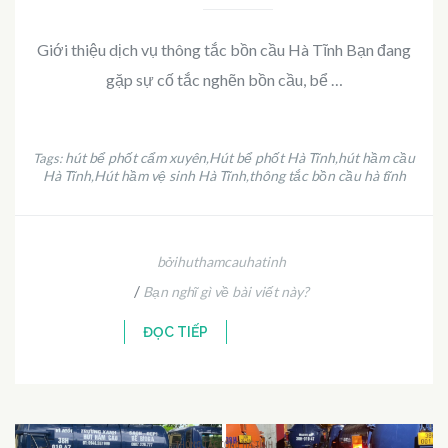
Giới thiệu dịch vụ thông tắc bồn cầu Hà Tĩnh Bạn đang
gặp sự cố tắc nghẽn bồn cầu, bể …
hút bể phốt cẩm xuyên
Hút bể phốt Hà Tĩnh
hút hầm cầu
Tags:
,
,
Hà Tĩnh
Hút hầm vệ sinh Hà Tĩnh
thông tắc bồn cầu hà tĩnh
,
,
bởihuthamcauhatinh
/
Bạn nghĩ gì về bài viết này?
ĐỌC TIẾP