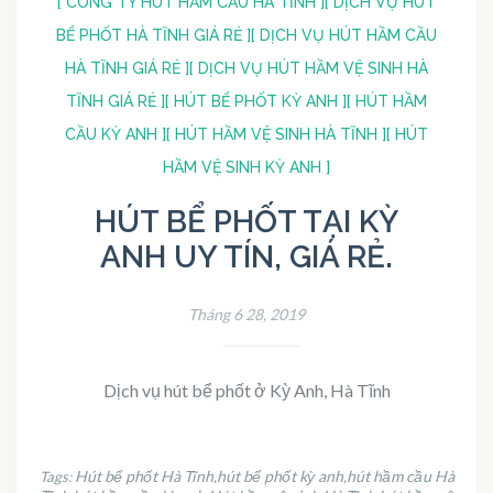
[ CÔNG TY HÚT HẦM CẦU HÀ TĨNH ]
[ DỊCH VỤ HÚT
BỂ PHỐT HÀ TĨNH GIÁ RẺ ]
[ DỊCH VỤ HÚT HẦM CẦU
HÀ TĨNH GIÁ RẺ ]
[ DỊCH VỤ HÚT HẦM VỆ SINH HÀ
TĨNH GIÁ RẺ ]
[ HÚT BỂ PHỐT KỲ ANH ]
[ HÚT HẦM
CẦU KỲ ANH ]
[ HÚT HẦM VỆ SINH HÀ TĨNH ]
[ HÚT
HẦM VỆ SINH KỲ ANH ]
HÚT BỂ PHỐT TẠI KỲ
ANH UY TÍN, GIÁ RẺ.
Tháng 6 28, 2019
Dịch vụ hút bể phốt ở Kỳ Anh, Hà Tĩnh
Hút bể phốt Hà Tĩnh
hút bể phốt kỳ anh
hút hầm cầu Hà
Tags:
,
,