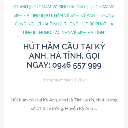
KỲ ANH ]
[ HÚT HẦM VỆ SINH HÀ TĨNH ]
[ HUT HAM VE
SINH HA TINH ]
[ HÚT HẦM VỆ SINH KỲ ANH ]
[ THÔNG
CỐNG NGHẸT HÀ TĨNH ]
[ THÔNG HÚT BỂ PHỐT HÀ
TĨNH ]
[ THÔNG TẮC NHÀ VỆ SINH HÀ TĨNH ]
HÚT HẦM CẦU TẠI KỲ
ANH, HÀ TĨNH. GỌI
NGAY: 0946 557 999
Tháng mười một 13, 2019
Hút hầm cầu tại Kỳ Anh, tỉnh Hà Tĩnh uy tín, chất lượng
số 01 thị trường. Huyện Kỳ Anh …