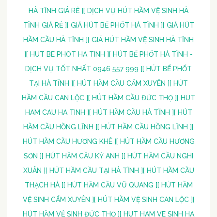
HÀ TĨNH GIÁ RẺ ]
[ DỊCH VỤ HÚT HẦM VỆ SINH HÀ
TĨNH GIÁ RẺ ]
[ GIÁ HÚT BỂ PHỐT HÀ TĨNH ]
[ GIÁ HÚT
HẦM CẦU HÀ TĨNH ]
[ GIÁ HÚT HẦM VỆ SINH HÀ TĨNH
]
[ HUT BE PHOT HA TINH ]
[ HÚT BỂ PHỐT HÀ TĨNH -
DỊCH VỤ TỐT NHẤT 0946 557 999 ]
[ HÚT BỂ PHỐT
TẠI HÀ TĨNH ]
[ HÚT HẦM CẦU CẨM XUYÊN ]
[ HÚT
HẦM CẦU CAN LỘC ]
[ HÚT HẦM CẦU ĐỨC THỌ ]
[ HUT
HAM CAU HA TINH ]
[ HÚT HẦM CẦU HÀ TĨNH ]
[ HÚT
HẦM CẦU HỒNG LĨNH ]
[ HÚT HẦM CẦU HỒNG LĨNH ]
[
HÚT HẦM CẦU HƯƠNG KHÊ ]
[ HÚT HẦM CẦU HƯƠNG
SƠN ]
[ HÚT HẦM CẦU KỲ ANH ]
[ HÚT HẦM CẦU NGHI
XUÂN ]
[ HÚT HẦM CẦU TẠI HÀ TĨNH ]
[ HÚT HẦM CẦU
THẠCH HÀ ]
[ HÚT HẦM CẦU VŨ QUANG ]
[ HÚT HẦM
VỆ SINH CẨM XUYÊN ]
[ HÚT HẦM VỆ SINH CAN LỘC ]
[
HÚT HẦM VỆ SINH ĐỨC THỌ ]
[ HUT HAM VE SINH HA