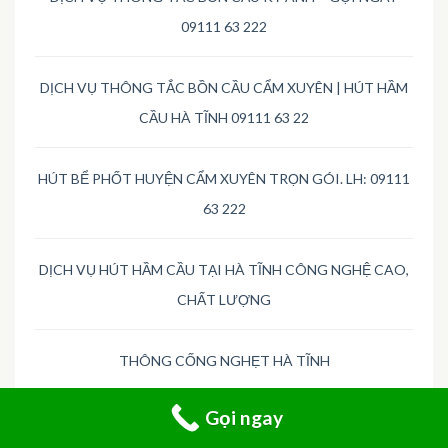
09111 63 222
DỊCH VỤ THÔNG TẮC BỒN CẦU CẨM XUYÊN | HÚT HẦM
CẦU HÀ TĨNH 09111 63 22
HÚT BỂ PHỐT HUYỆN CẨM XUYÊN TRỌN GÓI. LH: 09111
63 222
DỊCH VỤ HÚT HẦM CẦU TẠI HÀ TĨNH CÔNG NGHỆ CAO,
CHẤT LƯỢNG
THÔNG CỐNG NGHẸT HÀ TĨNH
Gọi ngay
HÚT HẦM VỆ SINH HUYỆN HƯƠNG KHÊ, TỈNH HÀ TĨNH