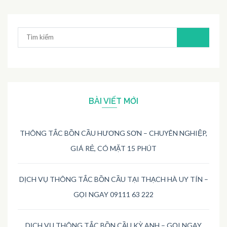
Tìm
kiếm:
BÀI VIẾT MỚI
THÔNG TẮC BỒN CẦU HƯƠNG SƠN – CHUYÊN NGHIỆP,
GIÁ RẺ, CÓ MẶT 15 PHÚT
DỊCH VỤ THÔNG TẮC BỒN CẦU TẠI THẠCH HÀ UY TÍN –
GỌI NGAY 09111 63 222
DỊCH VỤ THÔNG TẮC BỒN CẦU KỲ ANH – GỌI NGAY