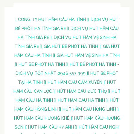
[ CÔNG TY HÚT HẦM CẦU HÀ TĨNH ]
[ DỊCH VỤ HÚT
BỂ PHỐT HÀ TĨNH GIÁ RẺ ]
[ DỊCH VỤ HÚT HẦM CẦU
HÀ TĨNH GIÁ RẺ ]
[ DỊCH VỤ HÚT HẦM VỆ SINH HÀ
TĨNH GIÁ RẺ ]
[ GIÁ HÚT BỂ PHỐT HÀ TĨNH ]
[ GIÁ HÚT
HẦM CẦU HÀ TĨNH ]
[ GIÁ HÚT HẦM VỆ SINH HÀ TĨNH
]
[ HUT BE PHOT HA TINH ]
[ HÚT BỂ PHỐT HÀ TĨNH -
DỊCH VỤ TỐT NHẤT 0946 557 999 ]
[ HÚT BỂ PHỐT
TẠI HÀ TĨNH ]
[ HÚT HẦM CẦU CẨM XUYÊN ]
[ HÚT
HẦM CẦU CAN LỘC ]
[ HÚT HẦM CẦU ĐỨC THỌ ]
[ HÚT
HẦM CẦU HÀ TĨNH ]
[ HUT HAM CAU HA TINH ]
[ HÚT
HẦM CẦU HỒNG LĨNH ]
[ HÚT HẦM CẦU HỒNG LĨNH ]
[
HÚT HẦM CẦU HƯƠNG KHÊ ]
[ HÚT HẦM CẦU HƯƠNG
SƠN ]
[ HÚT HẦM CẦU KỲ ANH ]
[ HÚT HẦM CẦU NGHI