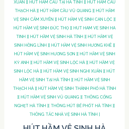
XUÂN ]
[ HÚT HẦM CẦU TẠI HÀ TĨNH ]
[ HÚT HẦM CẦU
THẠCH HÀ ]
[ HÚT HẦM CẦU VŨ QUANG ]
[ HÚT HẦM
VỆ SINH CẨM XUYÊN ]
[ HÚT HẦM VỆ SINH CAN LỘC ]
[
HÚT HẦM VỆ SINH ĐỨC THỌ ]
[ HUT HAM VE SINH HA
TINH ]
[ HÚT HẦM VỆ SINH HÀ TĨNH ]
[ HÚT HẦM VỆ
SINH HỒNG LĨNH ]
[ HÚT HẦM VỆ SINH HƯƠNG KHÊ ]
[
HÚT HẦM VỆ SINH HƯƠNG SƠN ]
[ HÚT HẦM VỆ SINH
KỲ ANH ]
[ HÚT HẦM VỆ SINH LỘC HÀ ]
[ HÚT HẦM VỆ
SINH LỘC HÀ ]
[ HÚT HẦM VỆ SINH NGHI XUÂN ]
[ HÚT
HẦM VỆ SINH TẠI HÀ TĨNH ]
[ HÚT HẦM VỆ SINH
THẠCH HÀ ]
[ HÚT HẦM VỆ SINH THÀNH PHỐ HÀ TĨNH
]
[ HÚT HẦM VỆ SINH VŨ QUANG ]
[ THÔNG CỐNG
NGHẸT HÀ TĨNH ]
[ THÔNG HÚT BỂ PHỐT HÀ TĨNH ]
[
THÔNG TẮC NHÀ VỆ SINH HÀ TĨNH ]
HÚT HẦM VỆ SINH HÀ