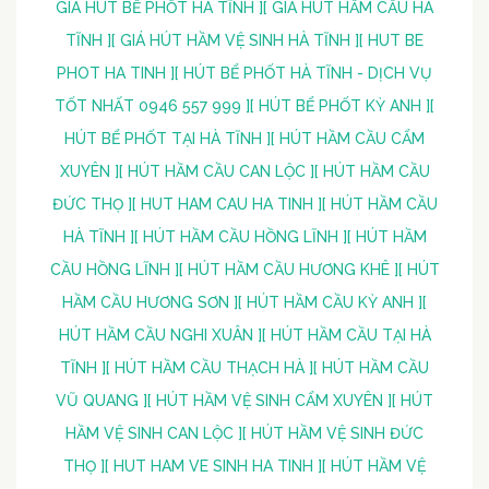
GIÁ HÚT BỂ PHỐT HÀ TĨNH ]
[ GIÁ HÚT HẦM CẦU HÀ
TĨNH ]
[ GIÁ HÚT HẦM VỆ SINH HÀ TĨNH ]
[ HUT BE
PHOT HA TINH ]
[ HÚT BỂ PHỐT HÀ TĨNH - DỊCH VỤ
TỐT NHẤT 0946 557 999 ]
[ HÚT BỂ PHỐT KỲ ANH ]
[
HÚT BỂ PHỐT TẠI HÀ TĨNH ]
[ HÚT HẦM CẦU CẨM
XUYÊN ]
[ HÚT HẦM CẦU CAN LỘC ]
[ HÚT HẦM CẦU
ĐỨC THỌ ]
[ HUT HAM CAU HA TINH ]
[ HÚT HẦM CẦU
HÀ TĨNH ]
[ HÚT HẦM CẦU HỒNG LĨNH ]
[ HÚT HẦM
CẦU HỒNG LĨNH ]
[ HÚT HẦM CẦU HƯƠNG KHÊ ]
[ HÚT
HẦM CẦU HƯƠNG SƠN ]
[ HÚT HẦM CẦU KỲ ANH ]
[
HÚT HẦM CẦU NGHI XUÂN ]
[ HÚT HẦM CẦU TẠI HÀ
TĨNH ]
[ HÚT HẦM CẦU THẠCH HÀ ]
[ HÚT HẦM CẦU
VŨ QUANG ]
[ HÚT HẦM VỆ SINH CẨM XUYÊN ]
[ HÚT
HẦM VỆ SINH CAN LỘC ]
[ HÚT HẦM VỆ SINH ĐỨC
THỌ ]
[ HUT HAM VE SINH HA TINH ]
[ HÚT HẦM VỆ