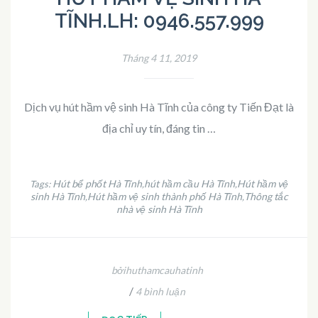
TĨNH.LH: 0946.557.999
Tháng 4 11, 2019
Dịch vụ hút hầm vệ sinh Hà Tĩnh của công ty Tiến Đạt là
địa chỉ uy tín, đáng tin …
Hút bể phốt Hà Tĩnh
hút hầm cầu Hà Tĩnh
Hút hầm vệ
Tags:
,
,
sinh Hà Tĩnh
Hút hầm vệ sinh thành phố Hà Tĩnh
Thông tắc
,
,
nhà vệ sinh Hà Tĩnh
bởihuthamcauhatinh
/
4 bình luận