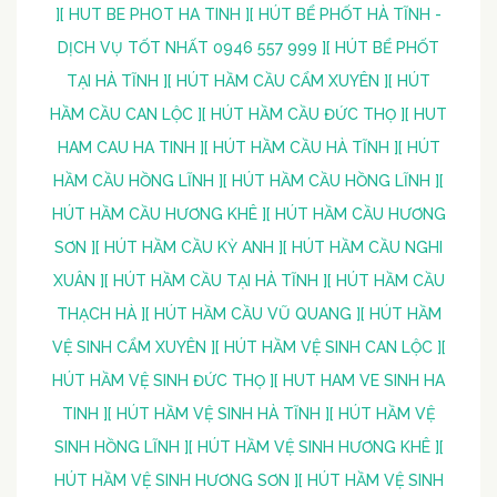
]
[ HUT BE PHOT HA TINH ]
[ HÚT BỂ PHỐT HÀ TĨNH -
DỊCH VỤ TỐT NHẤT 0946 557 999 ]
[ HÚT BỂ PHỐT
TẠI HÀ TĨNH ]
[ HÚT HẦM CẦU CẨM XUYÊN ]
[ HÚT
HẦM CẦU CAN LỘC ]
[ HÚT HẦM CẦU ĐỨC THỌ ]
[ HUT
HAM CAU HA TINH ]
[ HÚT HẦM CẦU HÀ TĨNH ]
[ HÚT
HẦM CẦU HỒNG LĨNH ]
[ HÚT HẦM CẦU HỒNG LĨNH ]
[
HÚT HẦM CẦU HƯƠNG KHÊ ]
[ HÚT HẦM CẦU HƯƠNG
SƠN ]
[ HÚT HẦM CẦU KỲ ANH ]
[ HÚT HẦM CẦU NGHI
XUÂN ]
[ HÚT HẦM CẦU TẠI HÀ TĨNH ]
[ HÚT HẦM CẦU
THẠCH HÀ ]
[ HÚT HẦM CẦU VŨ QUANG ]
[ HÚT HẦM
VỆ SINH CẨM XUYÊN ]
[ HÚT HẦM VỆ SINH CAN LỘC ]
[
HÚT HẦM VỆ SINH ĐỨC THỌ ]
[ HUT HAM VE SINH HA
TINH ]
[ HÚT HẦM VỆ SINH HÀ TĨNH ]
[ HÚT HẦM VỆ
SINH HỒNG LĨNH ]
[ HÚT HẦM VỆ SINH HƯƠNG KHÊ ]
[
HÚT HẦM VỆ SINH HƯƠNG SƠN ]
[ HÚT HẦM VỆ SINH