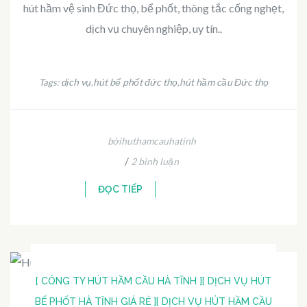
hút hầm vệ sinh Đức thọ, bể phốt, thông tắc cống nghẹt,
dịch vụ chuyên nghiệp, uy tín..
dịch vụ
hút bể phốt đức thọ
hút hầm cầu Đức thọ
Tags:
,
,
bởihuthamcauhatinh
/
2 bình luận
ĐỌC TIẾP
[ CÔNG TY HÚT HẦM CẦU HÀ TĨNH ]
[ DỊCH VỤ HÚT
BỂ PHỐT HÀ TĨNH GIÁ RẺ ]
[ DỊCH VỤ HÚT HẦM CẦU