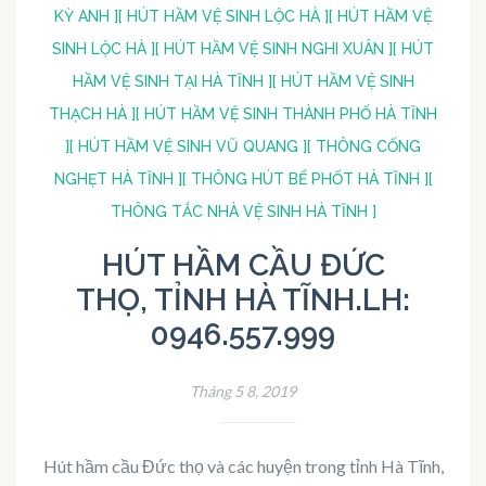
KỲ ANH ]
[ HÚT HẦM VỆ SINH LỘC HÀ ]
[ HÚT HẦM VỆ
SINH LỘC HÀ ]
[ HÚT HẦM VỆ SINH NGHI XUÂN ]
[ HÚT
HẦM VỆ SINH TẠI HÀ TĨNH ]
[ HÚT HẦM VỆ SINH
THẠCH HÀ ]
[ HÚT HẦM VỆ SINH THÀNH PHỐ HÀ TĨNH
]
[ HÚT HẦM VỆ SINH VŨ QUANG ]
[ THÔNG CỐNG
NGHẸT HÀ TĨNH ]
[ THÔNG HÚT BỂ PHỐT HÀ TĨNH ]
[
THÔNG TẮC NHÀ VỆ SINH HÀ TĨNH ]
HÚT HẦM CẦU ĐỨC
THỌ, TỈNH HÀ TĨNH.LH:
0946.557.999
Tháng 5 8, 2019
Hút hầm cầu Đức thọ và các huyện trong tỉnh Hà Tĩnh,