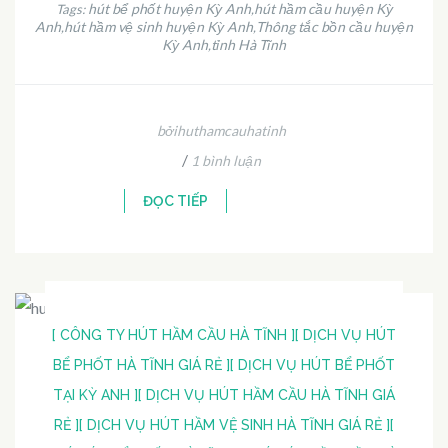
hút bể phốt huyện Kỳ Anh
hút hầm cầu huyện Kỳ
Tags:
,
Anh
hút hầm vệ sinh huyện Kỳ Anh
Thông tắc bồn cầu huyện
,
,
Kỳ Anh
tỉnh Hà Tĩnh
,
bởihuthamcauhatinh
/
1 bình luận
ĐỌC TIẾP
[ CÔNG TY HÚT HẦM CẦU HÀ TĨNH ]
[ DỊCH VỤ HÚT
BỂ PHỐT HÀ TĨNH GIÁ RẺ ]
[ DỊCH VỤ HÚT BỂ PHỐT
TẠI KỲ ANH ]
[ DỊCH VỤ HÚT HẦM CẦU HÀ TĨNH GIÁ
RẺ ]
[ DỊCH VỤ HÚT HẦM VỆ SINH HÀ TĨNH GIÁ RẺ ]
[