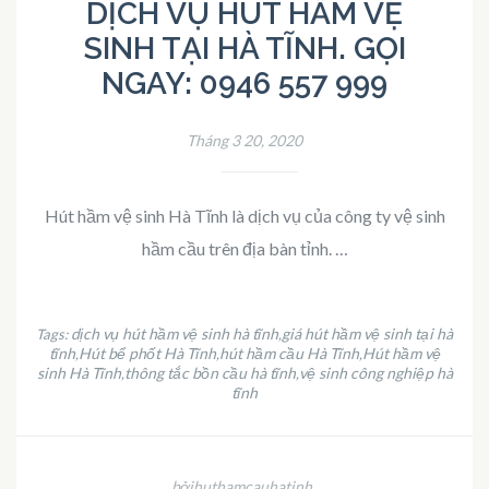
DỊCH VỤ HÚT HẦM VỆ
SINH TẠI HÀ TĨNH. GỌI
NGAY: 0946 557 999
Tháng 3 20, 2020
Hút hầm vệ sinh Hà Tĩnh là dịch vụ của công ty vệ sinh
hầm cầu trên địa bàn tỉnh. …
dịch vụ hút hầm vệ sinh hà tĩnh
giá hút hầm vệ sinh tại hà
Tags:
,
tĩnh
Hút bể phốt Hà Tĩnh
hút hầm cầu Hà Tĩnh
Hút hầm vệ
,
,
,
sinh Hà Tĩnh
thông tắc bồn cầu hà tĩnh
vệ sinh công nghiệp hà
,
,
tĩnh
bởihuthamcauhatinh