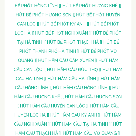
BỂ PHỐT HỒNG LĨNH ]
[ HÚT BỂ PHỐT HƯƠNG KHÊ ]
[
HÚT BỂ PHỐT HƯƠNG SƠN ]
[ HÚT BỂ PHỐT HUYỆN
CAN LỘC ]
[ HÚT BỂ PHỐT KỲ ANH ]
[ HÚT BỂ PHỐT
LỘC HÀ ]
[ HÚT BỂ PHỐT NGHI XUÂN ]
[ HÚT BỂ PHỐT
TẠI HÀ TĨNH ]
[ HÚT BỂ PHỐT THẠCH HÀ ]
[ HÚT BỂ
PHỐT THÀNH PHỐ HÀ TĨNH ]
[ HÚT BỂ PHỐT VŨ
QUANG ]
[ HÚT HẦM CẦU CẨM XUYÊN ]
[ HÚT HẦM
CẦU CAN LỘC ]
[ HÚT HẦM CẦU ĐỨC THỌ ]
[ HUT HAM
CAU HA TINH ]
[ HÚT HẦM CẦU HÀ TĨNH ]
[ HÚT HẦM
CẦU HỒNG LĨNH ]
[ HÚT HẦM CẦU HỒNG LĨNH ]
[ HÚT
HẦM CẦU HƯƠNG KHÊ ]
[ HÚT HẦM CẦU HƯƠNG SƠN
]
[ HÚT HẦM CẦU HUYỆN CAN LỘC ]
[ HÚT HẦM CẦU
HUYỆN LỘC HÀ ]
[ HÚT HẦM CẦU KỲ ANH ]
[ HÚT HẦM
CẦU NGHI XUÂN ]
[ HÚT HẦM CẦU TẠI HÀ TĨNH ]
[ HÚT
HẦM CẦU THẠCH HÀ ]
[ HÚT HẦM CẦU VŨ QUANG ]
[