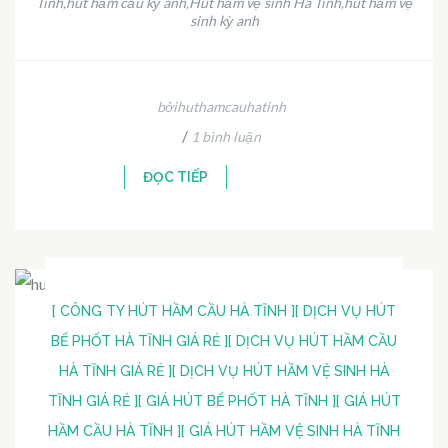
Tĩnh
hút hầm cầu kỳ anh
Hút hầm vệ sinh Hà Tĩnh
hút hầm vệ
,
,
,
sinh kỳ anh
bởihuthamcauhatinh
/
1 bình luận
ĐỌC TIẾP
[ CÔNG TY HÚT HẦM CẦU HÀ TĨNH ]
[ DỊCH VỤ HÚT
BỂ PHỐT HÀ TĨNH GIÁ RẺ ]
[ DỊCH VỤ HÚT HẦM CẦU
HÀ TĨNH GIÁ RẺ ]
[ DỊCH VỤ HÚT HẦM VỆ SINH HÀ
TĨNH GIÁ RẺ ]
[ GIÁ HÚT BỂ PHỐT HÀ TĨNH ]
[ GIÁ HÚT
HẦM CẦU HÀ TĨNH ]
[ GIÁ HÚT HẦM VỆ SINH HÀ TĨNH