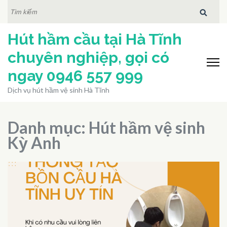
Bỏ
TÌM
KIẾM:
qua
Hút hầm cầu tại Hà Tĩnh
và
tới
chuyên nghiệp, gọi có
nội
ngay 0946 557 999
dung
Dịch vụ hút hầm vệ sinh Hà Tĩnh
(ấn
Enter)
Danh mục:
Hút hầm vệ sinh
Kỳ Anh