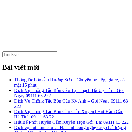
Tìm
kiếm:
Bài viết mới
Thông tắc bồn cầu Hương Sơn – Chuyên nghiệp, giá rẻ, có
mặt 15 phút
Dịch Vụ Thông Tắc Bồn Cầu Tại Thạch Hà Uy Tín – Gọi
Ngay 09111 63 222
Dịch Vụ Thông Tắc Bồn Cầu Kỳ Anh – Gọi Ngay 09111 63
222
Dịch Vụ Thông Tắc Bồn Cầu Cẩm Xuyên | Hút Hầm Cầu
Hà Tĩnh 09111 63 22
Hút Bể Phốt Huyện Cẩm Xuyên Trọn Gói. Lh: 09111 63 222
Dịch vụ hút hầm cầu tại Hà Tĩnh công nghệ cao, chất lượng