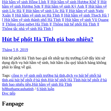
Hút hầm vệ sinh Hồng Lĩnh ]
[ Hút hầm vệ sinh Hương Khê ]
[ Hút
hầm vệ sinh Hương Sơn ]
[ Hút hầm vệ sinh Kỳ Anh ]
[ Hút hầm vệ
sinh Lộc Hà ]
[ Hút hầm vệ sinh Lộc Hà ]
[ Hút hầm vệ sinh Nghi
Xuân ]
[ Hút hầm vệ sinh tại Hà Tĩnh ]
[ Hút hầm vệ sinh Thạch Hà ]
[ Hút hầm vệ sinh thành phố Hà Tĩnh ]
[ Hút hầm vệ sinh Vũ Quang
]
[ Thông cống nghẹt Hà Tĩnh ]
[ Thông hút bể phốt Hà Tĩnh ]
[
Thông tắc nhà vệ sinh Hà Tĩnh ]
Hút bể phốt Hà Tĩnh giá bao nhiêu?
Tháng 5 8, 2019
Hút bể phốt Hà Tĩnh bao giá tốt nhất tại thị trường.Giờ đây khi sử
dụng dịch vụ hút hầm vệ sinh, hút hầm cầu quý khách hàng không
phải lo lắng về giá.
Tags:
công ty vệ sinh môi trường hà tĩnh
,
dịch vụ hút bể phốt hà
tĩnh
,
giá hút bể phốt ở hà tĩnh
,
Hút bể phốt Hà Tĩnh
,
hút bể phốt ở hà
tĩnh bao nhiêu tiền
,
Hút hầm vệ sinh Hà Tĩnh
bởihuthamcauhatinh
/
6 bình luận
Đọc tiếp
Fanpage