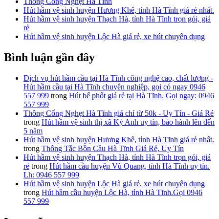
Thông Cống Nghẹt Hà Tĩnh
Hút hầm vệ sinh huyện Hương Khê, tỉnh Hà Tĩnh giá rẻ nhất.
Hút hầm vệ sinh huyện Thạch Hà, tỉnh Hà Tĩnh trọn gói, giá
rẻ
Hút hầm vệ sinh huyện Lộc Hà giá rẻ, xe hút chuyên dụng
Bình luận gần đây
Dịch vụ hút hầm cầu tại Hà Tĩnh công nghệ cao, chất lượng -
Hút hầm cầu tại Hà Tĩnh chuyên nghiệp, gọi có ngay 0946
557 999
trong
Hút bể phốt giá rẻ tại Hà Tĩnh. Gọi ngay: 0946
557 999
Thông Cống Nghẹt Hà Tĩnh giá chỉ từ 50k - Uy Tín - Giá Rẻ
trong
Hút hầm vệ sinh thị xã Kỳ Anh uy tín, bảo hành lên đến
5 năm
Hút hầm vệ sinh huyện Hương Khê, tỉnh Hà Tĩnh giá rẻ nhất.
trong
Thông Tắc Bồn Cầu Hà Tĩnh Giá Rẻ, Uy Tín
Hút hầm vệ sinh huyện Thạch Hà, tỉnh Hà Tĩnh trọn gói, giá
rẻ
trong
Hút hầm cầu huyện Vũ Quang, tỉnh Hà Tĩnh uy tín.
Lh: 0946 557 999
Hút hầm vệ sinh huyện Lộc Hà giá rẻ, xe hút chuyên dụng
trong
Hút hầm cầu huyện Lộc Hà, tỉnh Hà Tĩnh.Gọi 0946
557 999