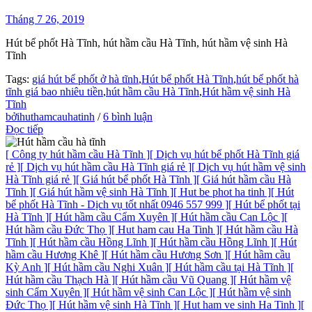
Tháng 7 26, 2019
Hút bể phốt Hà Tĩnh, hút hầm cầu Hà Tĩnh, hút hầm vệ sinh Hà
Tĩnh
Tags:
giá hút bể phốt ở hà tĩnh
,
Hút bể phốt Hà Tĩnh
,
hút bể phốt hà
tĩnh giá bao nhiêu tiền
,
hút hầm cầu Hà Tĩnh
,
Hút hầm vệ sinh Hà
Tĩnh
bởihuthamcauhatinh
/
6 bình luận
Đọc tiếp
[ Công ty hút hầm cầu Hà Tĩnh ]
[ Dịch vụ hút bể phốt Hà Tĩnh giá
rẻ ]
[ Dịch vụ hút hầm cầu Hà Tĩnh giá rẻ ]
[ Dịch vụ hút hầm vệ sinh
Hà Tĩnh giá rẻ ]
[ Giá hút bể phốt Hà Tĩnh ]
[ Giá hút hầm cầu Hà
Tĩnh ]
[ Giá hút hầm vệ sinh Hà Tĩnh ]
[ Hut be phot ha tinh ]
[ Hút
bể phốt Hà Tĩnh - Dịch vụ tốt nhất 0946 557 999 ]
[ Hút bể phốt tại
Hà Tĩnh ]
[ Hút hầm cầu Cẩm Xuyên ]
[ Hút hầm cầu Can Lộc ]
[
Hút hầm cầu Đức Thọ ]
[ Hut ham cau Ha Tinh ]
[ Hút hầm cầu Hà
Tĩnh ]
[ Hút hầm cầu Hồng Lĩnh ]
[ Hút hầm cầu Hồng Lĩnh ]
[ Hút
hầm cầu Hương Khê ]
[ Hút hầm cầu Hương Sơn ]
[ Hút hầm cầu
Kỳ Anh ]
[ Hút hầm cầu Nghi Xuân ]
[ Hút hầm cầu tại Hà Tĩnh ]
[
Hút hầm cầu Thạch Hà ]
[ Hút hầm cầu Vũ Quang ]
[ Hút hầm vệ
sinh Cẩm Xuyên ]
[ Hút hầm vệ sinh Can Lộc ]
[ Hút hầm vệ sinh
Đức Thọ ]
[ Hút hầm vệ sinh Hà Tĩnh ]
[ Hut ham ve sinh Ha Tinh ]
[