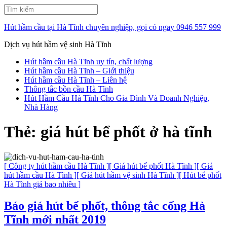
Bỏ
Tìm
qua
kiếm:
và
Hút hầm cầu tại Hà Tĩnh chuyên nghiệp, gọi có ngay 0946 557 999
tới
nội
Dịch vụ hút hầm vệ sinh Hà Tĩnh
dung
Hút hầm cầu Hà Tĩnh uy tín, chất lượng
(ấn
Hút hầm cầu Hà Tĩnh – Giới thiệu
Enter)
Hút hầm cầu Hà Tĩnh – Liên hệ
Thông tắc bồn cầu Hà Tĩnh
Hút Hầm Cầu Hà Tĩnh Cho Gia Đình Và Doanh Nghiệp,
Nhà Hàng
Thẻ:
giá hút bể phốt ở hà tĩnh
[ Công ty hút hầm cầu Hà Tĩnh ]
[ Giá hút bể phốt Hà Tĩnh ]
[ Giá
hút hầm cầu Hà Tĩnh ]
[ Giá hút hầm vệ sinh Hà Tĩnh ]
[ Hút bể phốt
Hà Tĩnh giá bao nhiêu ]
Báo giá hút bể phốt, thông tắc cống Hà
Tĩnh mới nhất 2019