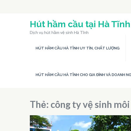
Bỏ
qua
và
Hút hầm cầu tại Hà Tĩnh
tới
Dịch vụ hút hầm vệ sinh Hà Tĩnh
nội
dung
HÚT HẦM CẦU HÀ TĨNH UY TÍN, CHẤT LƯỢNG
(ấn
Enter)
HÚT HẦM CẦU HÀ TĨNH CHO GIA ĐÌNH VÀ DOANH NG
Thẻ:
công ty vệ sinh môi