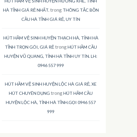
HÚT HẦM VỆ SINH HUYỆN HƯƠNG KHÊ, TỈNH
trong
HÀ TĨNH GIÁ RẺ NHẤT.
THÔNG TẮC BỒN
CẦU HÀ TĨNH GIÁ RẺ, UY TÍN
HÚT HẦM VỆ SINH HUYỆN THẠCH HÀ, TỈNH HÀ
trong
TĨNH TRỌN GÓI, GIÁ RẺ
HÚT HẦM CẦU
HUYỆN VŨ QUANG, TỈNH HÀ TĨNH UY TÍN. LH:
0946 557 999
HÚT HẦM VỆ SINH HUYỆN LỘC HÀ GIÁ RẺ, XE
trong
HÚT CHUYÊN DỤNG
HÚT HẦM CẦU
HUYỆN LỘC HÀ, TỈNH HÀ TĨNH.GỌI 0946 557
999