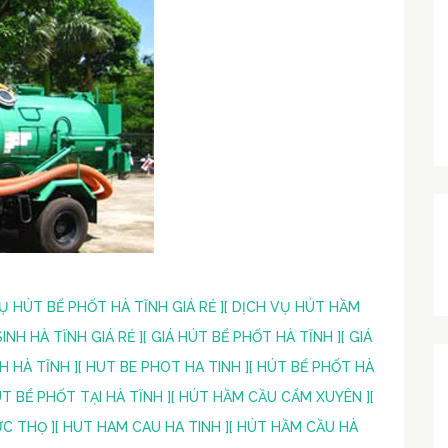
VỤ HÚT BỂ PHỐT HÀ TĨNH GIÁ RẺ ]
[ DỊCH VỤ HÚT HẦM
INH HÀ TĨNH GIÁ RẺ ]
[ GIÁ HÚT BỂ PHỐT HÀ TĨNH ]
[ GIÁ
H HÀ TĨNH ]
[ HUT BE PHOT HA TINH ]
[ HÚT BỂ PHỐT HÀ
ÚT BỂ PHỐT TẠI HÀ TĨNH ]
[ HÚT HẦM CẦU CẨM XUYÊN ]
[
C THỌ ]
[ HUT HAM CAU HA TINH ]
[ HÚT HẦM CẦU HÀ