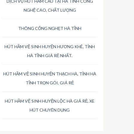
DỊCH VỤ HÚT HẦM CẦU TẠI HÀ TĨNH CÔNG
NGHỆ CAO, CHẤT LƯỢNG
THÔNG CỐNG NGHẸT HÀ TĨNH
HÚT HẦM VỆ SINH HUYỆN HƯƠNG KHÊ, TỈNH
HÀ TĨNH GIÁ RẺ NHẤT.
HÚT HẦM VỆ SINH HUYỆN THẠCH HÀ, TỈNH HÀ
TĨNH TRỌN GÓI, GIÁ RẺ
HÚT HẦM VỆ SINH HUYỆN LỘC HÀ GIÁ RẺ, XE
HÚT CHUYÊN DỤNG