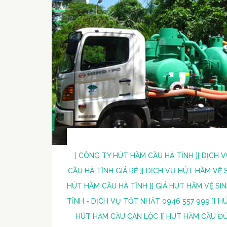
[ CÔNG TY HÚT HẦM CẦU HÀ TĨNH ]
[ DỊCH 
CẦU HÀ TĨNH GIÁ RẺ ]
[ DỊCH VỤ HÚT HẦM VỆ S
HÚT HẦM CẦU HÀ TĨNH ]
[ GIÁ HÚT HẦM VỆ SIN
TĨNH - DỊCH VỤ TỐT NHẤT 0946 557 999 ]
[ H
HÚT HẦM CẦU CAN LỘC ]
[ HÚT HẦM CẦU ĐỨ