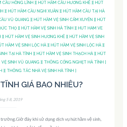
M CẦU HỒNG LĨNH ]
[ HÚT HẦM CẦU HƯƠNG KHÊ ]
[ HÚT
H ]
[ HÚT HẦM CẦU NGHI XUÂN ]
[ HÚT HẦM CẦU TẠI HÀ
CẦU VŨ QUANG ]
[ HÚT HẦM VỆ SINH CẨM XUYÊN ]
[ HÚT
ĐỨC THỌ ]
[ HÚT HẦM VỆ SINH HÀ TĨNH ]
[ HUT HAM VE
 ]
[ HÚT HẦM VỆ SINH HƯƠNG KHÊ ]
[ HÚT HẦM VỆ SINH
ÚT HẦM VỆ SINH LỘC HÀ ]
[ HÚT HẦM VỆ SINH LỘC HÀ ]
[
INH TẠI HÀ TĨNH ]
[ HÚT HẦM VỆ SINH THẠCH HÀ ]
[ HÚT
 VỆ SINH VŨ QUANG ]
[ THÔNG CỐNG NGHẸT HÀ TĨNH ]
H ]
[ THÔNG TẮC NHÀ VỆ SINH HÀ TĨNH ]
TĨNH GIÁ BAO NHIÊU?
ng 5 8, 2019
ị trường.Giờ đây khi sử dụng dịch vụ hút hầm vệ sinh,