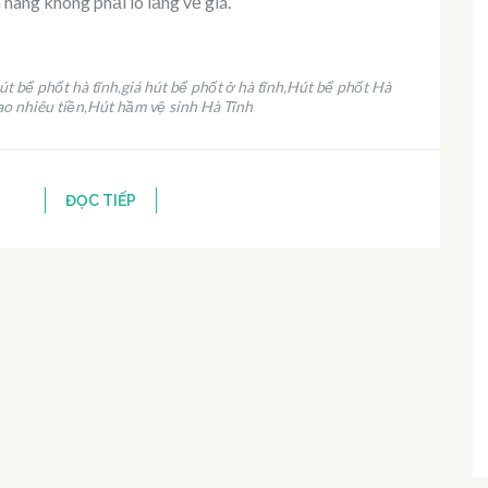
hàng không phải lo lắng về giá.
út bể phốt hà tĩnh
giá hút bể phốt ở hà tĩnh
Hút bể phốt Hà
,
,
ao nhiêu tiền
Hút hầm vệ sinh Hà Tĩnh
,
ĐỌC TIẾP