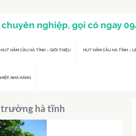
 chuyên nghiệp, gọi có ngay 0
HÚT HẦM CẦU HÀ TĨNH – GIỚI THIỆU
HÚT HẦM CẦU HÀ TĨNH – LI
HIỆP, NHÀ HÀNG
 trường hà tĩnh