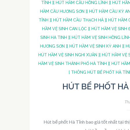
TĨNH ]
[ HÚT HẦM CẦU HỒNG LĨNH ]
[ HÚT HẦ
HẦM CẦU HƯƠNG SƠN ]
[ HÚT HẦM CẦU KỲ AN
TĨNH ]
[ HÚT HẦM CẦU THẠCH HÀ ]
[ HÚT HẦM 
HẦM VỆ SINH CAN LỘC ]
[ HÚT HẦM VỆ SINH 
SINH HA TINH ]
[ HÚT HẦM VỆ SINH HỒNG LĨNH
HƯƠNG SƠN ]
[ HÚT HẦM VỆ SINH KỲ ANH ]
[ H
HÚT HẦM VỆ SINH NGHI XUÂN ]
[ HÚT HẦM VỆ S
HẦM VỆ SINH THÀNH PHỐ HÀ TĨNH ]
[ HÚT HẦM
[ THÔNG HÚT BỂ PHỐT HÀ TĨN
HÚT BỂ PHỐT HÀ 
Thá
Hút bể phốt Hà Tĩnh bao giá tốt nhất tại th