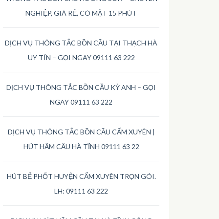
NGHIỆP, GIÁ RẺ, CÓ MẶT 15 PHÚT
DỊCH VỤ THÔNG TẮC BỒN CẦU TẠI THẠCH HÀ
UY TÍN – GỌI NGAY 09111 63 222
DỊCH VỤ THÔNG TẮC BỒN CẦU KỲ ANH – GỌI
NGAY 09111 63 222
DỊCH VỤ THÔNG TẮC BỒN CẦU CẨM XUYÊN |
HÚT HẦM CẦU HÀ TĨNH 09111 63 22
HÚT BỂ PHỐT HUYỆN CẨM XUYÊN TRỌN GÓI.
LH: 09111 63 222