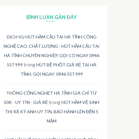
BÌNH LUẬN GẦN ĐÂY
DỊCH VỤ HÚT HẦM CẦU TẠI HÀ TĨNH CÔNG
NGHỆ CAO, CHẤT LƯỢNG - HÚT HẦM CẦU TẠI
HÀ TĨNH CHUYÊN NGHIỆP, GỌI CÓ NGAY 0946
trong
557 999
HÚT BỂ PHỐT GIÁ RẺ TẠI HÀ
TĨNH. GỌI NGAY: 0946 557 999
THÔNG CỐNG NGHẸT HÀ TĨNH GIÁ CHỈ TỪ
trong
50K - UY TÍN - GIÁ RẺ
HÚT HẦM VỆ SINH
THỊ XÃ KỲ ANH UY TÍN, BẢO HÀNH LÊN ĐẾN 5
NĂM