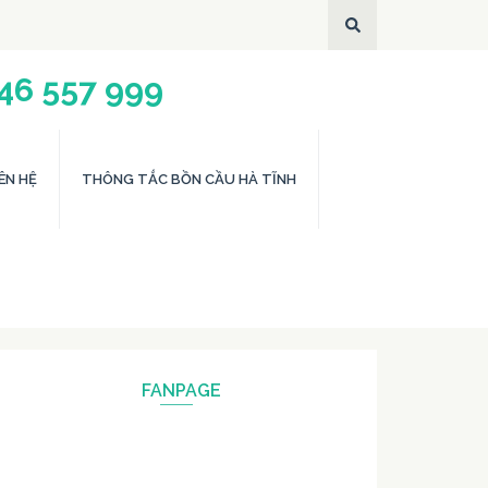
946 557 999
ÊN HỆ
THÔNG TẮC BỒN CẦU HÀ TĨNH
FANPAGE