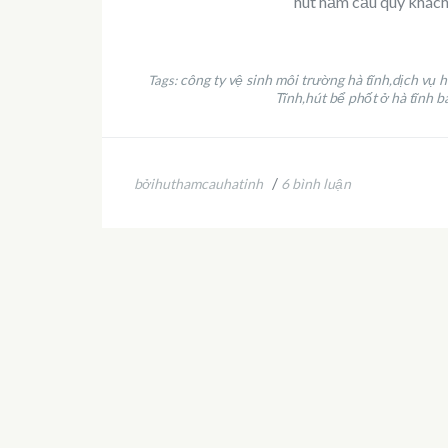
hút hầm cầu quý khách 
công ty vệ sinh môi trường hà tĩnh
dịch vụ h
Tags:
,
Tĩnh
hút bể phốt ở hà tĩnh b
,
/
bởihuthamcauhatinh
6 bình luận