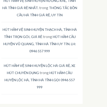
HÚT HẦM VỆ SINH HUYỆN HƯƠNG KHÊ, TỈNH
trong
HÀ TĨNH GIÁ RẺ NHẤT.
THÔNG TẮC BỒN
CẦU HÀ TĨNH GIÁ RẺ, UY TÍN
HÚT HẦM VỆ SINH HUYỆN THẠCH HÀ, TỈNH HÀ
trong
TĨNH TRỌN GÓI, GIÁ RẺ
HÚT HẦM CẦU
HUYỆN VŨ QUANG, TỈNH HÀ TĨNH UY TÍN. LH:
0946 557 999
HÚT HẦM VỆ SINH HUYỆN LỘC HÀ GIÁ RẺ, XE
trong
HÚT CHUYÊN DỤNG
HÚT HẦM CẦU
HUYỆN LỘC HÀ, TỈNH HÀ TĨNH.GỌI 0946 557
999