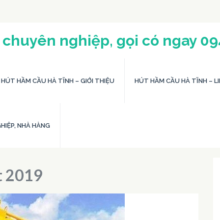
 chuyên nghiệp, gọi có ngay 0
HÚT HẦM CẦU HÀ TĨNH – GIỚI THIỆU
HÚT HẦM CẦU HÀ TĨNH – LI
HIỆP, NHÀ HÀNG
t 2019