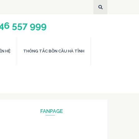
946 557 999
ÊN HỆ
THÔNG TẮC BỒN CẦU HÀ TĨNH
FANPAGE