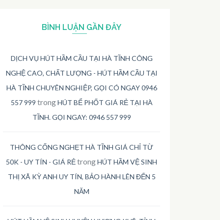
BÌNH LUẬN GẦN ĐÂY
DỊCH VỤ HÚT HẦM CẦU TẠI HÀ TĨNH CÔNG
NGHỆ CAO, CHẤT LƯỢNG - HÚT HẦM CẦU TẠI
HÀ TĨNH CHUYÊN NGHIỆP, GỌI CÓ NGAY 0946
trong
557 999
HÚT BỂ PHỐT GIÁ RẺ TẠI HÀ
TĨNH. GỌI NGAY: 0946 557 999
THÔNG CỐNG NGHẸT HÀ TĨNH GIÁ CHỈ TỪ
trong
50K - UY TÍN - GIÁ RẺ
HÚT HẦM VỆ SINH
THỊ XÃ KỲ ANH UY TÍN, BẢO HÀNH LÊN ĐẾN 5
NĂM