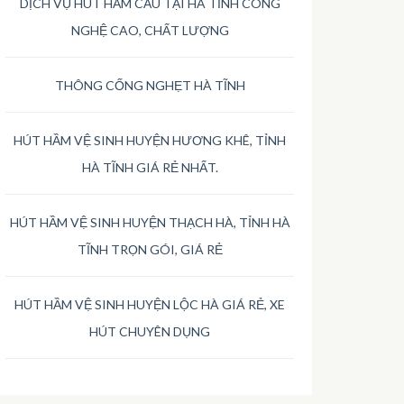
DỊCH VỤ HÚT HẦM CẦU TẠI HÀ TĨNH CÔNG
NGHỆ CAO, CHẤT LƯỢNG
THÔNG CỐNG NGHẸT HÀ TĨNH
HÚT HẦM VỆ SINH HUYỆN HƯƠNG KHÊ, TỈNH
HÀ TĨNH GIÁ RẺ NHẤT.
HÚT HẦM VỆ SINH HUYỆN THẠCH HÀ, TỈNH HÀ
TĨNH TRỌN GÓI, GIÁ RẺ
HÚT HẦM VỆ SINH HUYỆN LỘC HÀ GIÁ RẺ, XE
HÚT CHUYÊN DỤNG