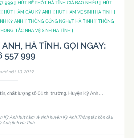
7 999 ]
[ HÚT BỂ PHỐT HÀ TĨNH GIÁ BAO NHIÊU ]
[ HÚT
]
[ HÚT HẦM CẦU KỲ ANH ]
[ HUT HAM VE SINH HA TINH ]
INH KỲ ANH ]
[ THÔNG CỐNG NGHẸT HÀ TĨNH ]
[ THÔNG
THÔNG TẮC NHÀ VỆ SINH HÀ TĨNH ]
ANH, HÀ TĨNH. GỌI NGAY:
6 557 999
ười một 13, 2019
 tín, chất lượng số 01 thị trường. Huyện Kỳ Anh …
ện Kỳ Anh
hút hầm vệ sinh huyện Kỳ Anh
Thông tắc bồn cầu
,
,
ỳ Anh
tỉnh Hà Tĩnh
,