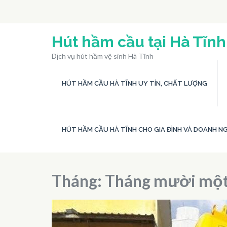
Bỏ
qua
và
Hút hầm cầu tại Hà Tĩnh
tới
Dịch vụ hút hầm vệ sinh Hà Tĩnh
nội
dung
HÚT HẦM CẦU HÀ TĨNH UY TÍN, CHẤT LƯỢNG
(ấn
Enter)
HÚT HẦM CẦU HÀ TĨNH CHO GIA ĐÌNH VÀ DOANH NG
Tháng:
Tháng mười mộ