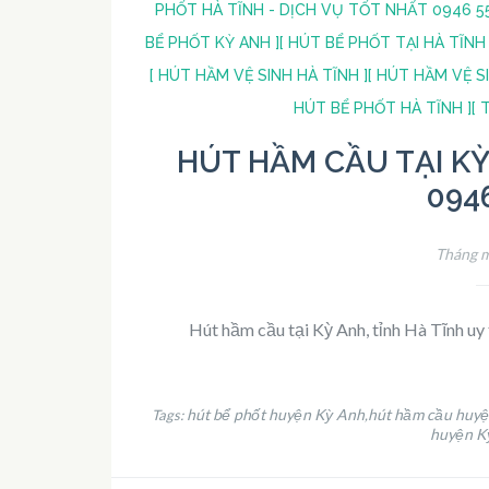
PHỐT HÀ TĨNH - DỊCH VỤ TỐT NHẤT 0946 55
BỂ PHỐT KỲ ANH ]
[ HÚT BỂ PHỐT TẠI HÀ TĨNH 
[ HÚT HẦM VỆ SINH HÀ TĨNH ]
[ HÚT HẦM VỆ S
HÚT BỂ PHỐT HÀ TĨNH ]
[ 
HÚT HẦM CẦU TẠI KỲ 
094
Tháng m
Hút hầm cầu tại Kỳ Anh, tỉnh Hà Tĩnh uy
hút bể phốt huyện Kỳ Anh
hút hầm cầu huy
Tags:
,
huyện K