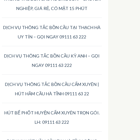
NGHIỆP, GIÁ RẺ, CÓ MẶT 15 PHÚT
DỊCH VỤ THÔNG TẮC BỒN CẦU TẠI THẠCH HÀ
UY TÍN – GỌI NGAY 09111 63 222
DỊCH VỤ THÔNG TẮC BỒN CẦU KỲ ANH – GỌI
NGAY 09111 63 222
DỊCH VỤ THÔNG TẮC BỒN CẦU CẨM XUYÊN |
HÚT HẦM CẦU HÀ TĨNH 09111 63 22
HÚT BỂ PHỐT HUYỆN CẨM XUYÊN TRỌN GÓI.
LH: 09111 63 222