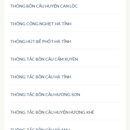
THÔNG BỒN CẦU HUYỆN CAN LỘC
THÔNG CỐNG NGHẸT HÀ TĨNH
THÔNG HÚT BỂ PHỐT HÀ TĨNH
THÔNG TẮC BỒN CẦU CẨM XUYÊN
THÔNG TẮC BỒN CẦU HÀ TĨNH
THÔNG TẮC BỒN CẦU HƯƠNG SƠN
THÔNG TẮC BỒN CẦU HUYỆN HƯƠNG KHÊ
THÔNG TẮC BỒN CẦU KỲ ANH