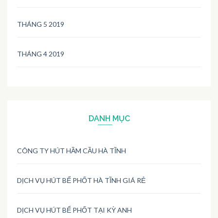
THÁNG 5 2019
THÁNG 4 2019
DANH MỤC
CÔNG TY HÚT HẦM CẦU HÀ TĨNH
DỊCH VỤ HÚT BỂ PHỐT HÀ TĨNH GIÁ RẺ
DỊCH VỤ HÚT BỂ PHỐT TẠI KỲ ANH