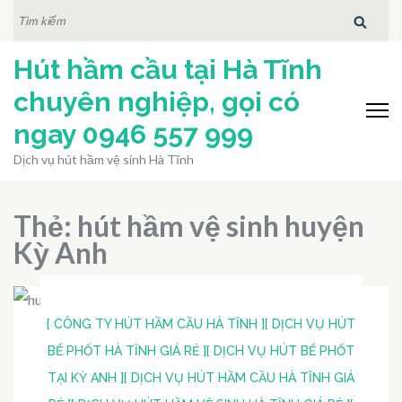
Bỏ
TÌM
KIẾM:
qua
Hút hầm cầu tại Hà Tĩnh
và
tới
chuyên nghiệp, gọi có
nội
ngay 0946 557 999
dung
Dịch vụ hút hầm vệ sinh Hà Tĩnh
(ấn
Enter)
Thẻ:
hút hầm vệ sinh huyện
Kỳ Anh
[ CÔNG TY HÚT HẦM CẦU HÀ TĨNH ]
[ DỊCH VỤ HÚT
BỂ PHỐT HÀ TĨNH GIÁ RẺ ]
[ DỊCH VỤ HÚT BỂ PHỐT
TẠI KỲ ANH ]
[ DỊCH VỤ HÚT HẦM CẦU HÀ TĨNH GIÁ