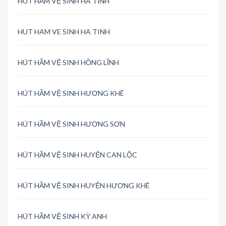
HÚT HẦM VỆ SINH HÀ TĨNH
HUT HAM VE SINH HA TINH
HÚT HẦM VỆ SINH HỒNG LĨNH
HÚT HẦM VỆ SINH HƯƠNG KHÊ
HÚT HẦM VỆ SINH HƯƠNG SƠN
HÚT HẦM VỆ SINH HUYỆN CAN LỘC
HÚT HẦM VỆ SINH HUYỆN HƯƠNG KHÊ
HÚT HẦM VỆ SINH KỲ ANH