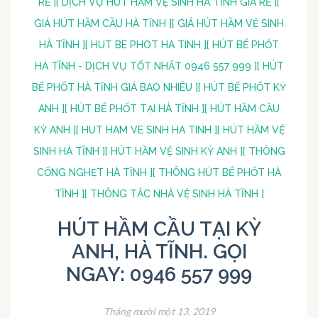
RẺ ]
[ DỊCH VỤ HÚT HẦM VỆ SINH HÀ TĨNH GIÁ RẺ ]
[
GIÁ HÚT HẦM CẦU HÀ TĨNH ]
[ GIÁ HÚT HẦM VỆ SINH
HÀ TĨNH ]
[ HUT BE PHOT HA TINH ]
[ HÚT BỂ PHỐT
HÀ TĨNH - DỊCH VỤ TỐT NHẤT 0946 557 999 ]
[ HÚT
BỂ PHỐT HÀ TĨNH GIÁ BAO NHIÊU ]
[ HÚT BỂ PHỐT KỲ
ANH ]
[ HÚT BỂ PHỐT TẠI HÀ TĨNH ]
[ HÚT HẦM CẦU
KỲ ANH ]
[ HUT HAM VE SINH HA TINH ]
[ HÚT HẦM VỆ
SINH HÀ TĨNH ]
[ HÚT HẦM VỆ SINH KỲ ANH ]
[ THÔNG
CỐNG NGHẸT HÀ TĨNH ]
[ THÔNG HÚT BỂ PHỐT HÀ
TĨNH ]
[ THÔNG TẮC NHÀ VỆ SINH HÀ TĨNH ]
HÚT HẦM CẦU TẠI KỲ
ANH, HÀ TĨNH. GỌI
NGAY: 0946 557 999
Tháng mười một 13, 2019