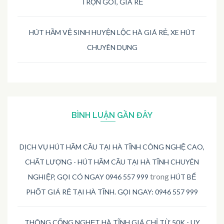
TRỌN GÓI, GIÁ RẺ
HÚT HẦM VỆ SINH HUYỆN LỘC HÀ GIÁ RẺ, XE HÚT
CHUYÊN DỤNG
BÌNH LUẬN GẦN ĐÂY
DỊCH VỤ HÚT HẦM CẦU TẠI HÀ TĨNH CÔNG NGHỆ CAO,
CHẤT LƯỢNG - HÚT HẦM CẦU TẠI HÀ TĨNH CHUYÊN
trong
NGHIỆP, GỌI CÓ NGAY 0946 557 999
HÚT BỂ
PHỐT GIÁ RẺ TẠI HÀ TĨNH. GỌI NGAY: 0946 557 999
THÔNG CỐNG NGHẸT HÀ TĨNH GIÁ CHỈ TỪ 50K - UY