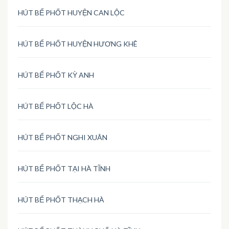
HÚT BỂ PHỐT HUYỆN CAN LỘC
HÚT BỂ PHỐT HUYỆN HƯƠNG KHÊ
HÚT BỂ PHỐT KỲ ANH
HÚT BỂ PHỐT LỘC HÀ
HÚT BỂ PHỐT NGHI XUÂN
HÚT BỂ PHỐT TẠI HÀ TĨNH
HÚT BỂ PHỐT THẠCH HÀ