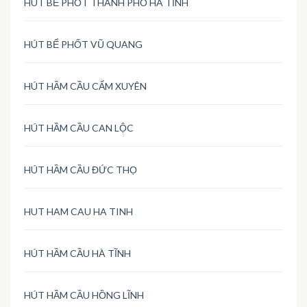
HÚT BỂ PHỐT THÀNH PHỐ HÀ TĨNH
HÚT BỂ PHỐT VŨ QUANG
HÚT HẦM CẦU CẨM XUYÊN
HÚT HẦM CẦU CAN LỘC
HÚT HẦM CẦU ĐỨC THỌ
HUT HAM CAU HA TINH
HÚT HẦM CẦU HÀ TĨNH
HÚT HẦM CẦU HỒNG LĨNH