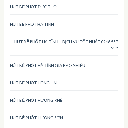
HÚT BỂ PHỐT ĐỨC THỌ
HUT BE PHOT HA TINH
HÚT BỂ PHỐT HÀ TĨNH – DỊCH VỤ TỐT NHẤT 0946 557
999
HÚT BỂ PHỐT HÀ TĨNH GIÁ BAO NHIÊU
HÚT BỂ PHỐT HỒNG LĨNH
HÚT BỂ PHỐT HƯƠNG KHÊ
HÚT BỂ PHỐT HƯƠNG SƠN