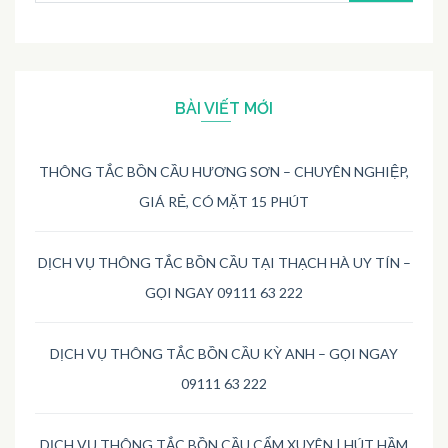
kiếm:
BÀI VIẾT MỚI
THÔNG TẮC BỒN CẦU HƯƠNG SƠN – CHUYÊN NGHIỆP,
GIÁ RẺ, CÓ MẶT 15 PHÚT
DỊCH VỤ THÔNG TẮC BỒN CẦU TẠI THẠCH HÀ UY TÍN –
GỌI NGAY 09111 63 222
DỊCH VỤ THÔNG TẮC BỒN CẦU KỲ ANH – GỌI NGAY
09111 63 222
DỊCH VỤ THÔNG TẮC BỒN CẦU CẨM XUYÊN | HÚT HẦM