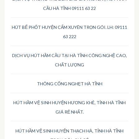
CẦU HÀ TĨNH 09111 63 22
HÚT BỂ PHỐT HUYỆN CẨM XUYÊN TRỌN GÓI. LH: 09111
63 222
DỊCH VỤ HÚT HẦM CẦU TẠI HÀ TĨNH CÔNG NGHỆ CAO,
CHẤT LƯỢNG
THÔNG CỐNG NGHẸT HÀ TĨNH
HÚT HẦM VỆ SINH HUYỆN HƯƠNG KHÊ, TỈNH HÀ TĨNH
GIÁ RẺ NHẤT.
HÚT HẦM VỆ SINH HUYỆN THẠCH HÀ, TỈNH HÀ TĨNH