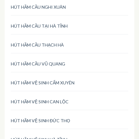
HÚT HẦM CẦU NGHI XUÂN
HÚT HẦM CẦU TẠI HÀ TĨNH
HÚT HẦM CẦU THẠCH HÀ
HÚT HẦM CẦU VŨ QUANG
HÚT HẦM VỆ SINH CẨM XUYÊN
HÚT HẦM VỆ SINH CAN LỘC
HÚT HẦM VỆ SINH ĐỨC THỌ