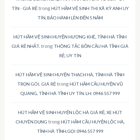
trong
TÍN - GIÁ RẺ
HÚT HẦM VỆ SINH THỊ XÃ KỲ ANH UY
TÍN, BẢO HÀNH LÊN ĐẾN 5 NĂM
HÚT HẦM VỆ SINH HUYỆN HƯƠNG KHÊ, TỈNH HÀ TĨNH
trong
GIÁ RẺ NHẤT.
THÔNG TẮC BỒN CẦU HÀ TĨNH GIÁ
RẺ, UY TÍN
HÚT HẦM VỆ SINH HUYỆN THẠCH HÀ, TỈNH HÀ TĨNH
trong
TRỌN GÓI, GIÁ RẺ
HÚT HẦM CẦU HUYỆN VŨ
QUANG, TỈNH HÀ TĨNH UY TÍN. LH: 0946 557 999
HÚT HẦM VỆ SINH HUYỆN LỘC HÀ GIÁ RẺ, XE HÚT
trong
CHUYÊN DỤNG
HÚT HẦM CẦU HUYỆN LỘC HÀ,
TỈNH HÀ TĨNH.GỌI 0946 557 999