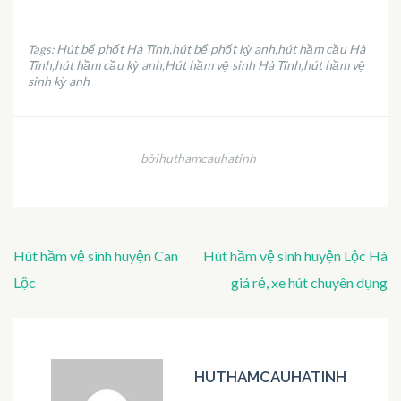
Hút bể phốt Hà Tĩnh
hút bể phốt kỳ anh
hút hầm cầu Hà
Tags:
,
,
Tĩnh
hút hầm cầu kỳ anh
Hút hầm vệ sinh Hà Tĩnh
hút hầm vệ
,
,
,
sinh kỳ anh
bởihuthamcauhatinh
Điều
Hút hầm vệ sinh huyện Can
Hút hầm vệ sinh huyện Lộc Hà
hướng
Lộc
giá rẻ, xe hút chuyên dụng
bài
viết
HUTHAMCAUHATINH