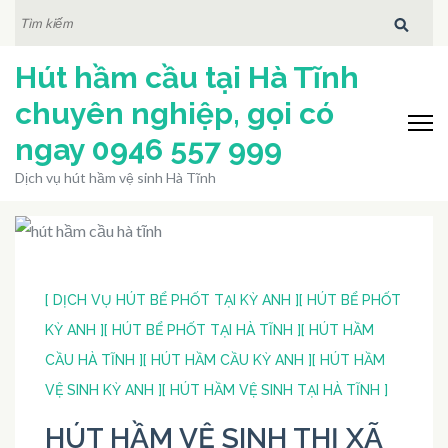
Bỏ
TÌM
KIẾM:
qua
Hút hầm cầu tại Hà Tĩnh
và
tới
chuyên nghiệp, gọi có
nội
ngay 0946 557 999
dung
Dịch vụ hút hầm vệ sinh Hà Tĩnh
(ấn
Enter)
[ DỊCH VỤ HÚT BỂ PHỐT TẠI KỲ ANH ]
[ HÚT BỂ PHỐT
KỲ ANH ]
[ HÚT BỂ PHỐT TẠI HÀ TĨNH ]
[ HÚT HẦM
CẦU HÀ TĨNH ]
[ HÚT HẦM CẦU KỲ ANH ]
[ HÚT HẦM
VỆ SINH KỲ ANH ]
[ HÚT HẦM VỆ SINH TẠI HÀ TĨNH ]
HÚT HẦM VỆ SINH THỊ XÃ