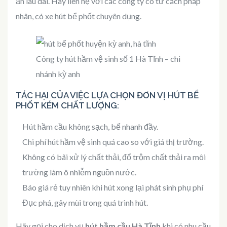
ăn lâu dài. Hãy liên hệ với các công ty có tư cách pháp
nhân, có xe hút bể phốt chuyên dụng.
Công ty hút hầm vệ sinh số 1 Hà Tĩnh – chi
nhánh kỳ anh
TÁC HẠI CỦA VIỆC LỰA CHỌN ĐƠN VỊ HÚT BỂ
PHỐT KÉM CHẤT LƯỢNG:
Hút hầm cầu không sạch, bể nhanh đầy.
Chi phí hút hầm vệ sinh quá cao so với giá thị trường.
Không có bãi xử lý chất thải, đổ trộm chất thải ra môi
trường làm ô nhiễm nguồn nước.
Báo giá rẻ tuy nhiên khi hút xong lại phát sinh phụ phí
Đục phá, gây mùi trong quá trình hút.
Hãy gọi cho dịch vụ
hút hầm cầu Hà Tĩnh
khi có nhu cầu