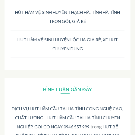
HÚT HẦM VỆ SINH HUYỆN THẠCH HÀ, TỈNH HÀ TĨNH
TRỌN GÓI, GIÁ RẺ
HÚT HẦM VỆ SINH HUYỆN LỘC HÀ GIÁ RẺ, XE HÚT
CHUYÊN DỤNG
BÌNH LUẬN GẦN ĐÂY
DỊCH VỤ HÚT HẦM CẦU TẠI HÀ TĨNH CÔNG NGHỆ CAO,
CHẤT LƯỢNG - HÚT HẦM CẦU TẠI HÀ TĨNH CHUYÊN
trong
NGHIỆP, GỌI CÓ NGAY 0946 557 999
HÚT BỂ