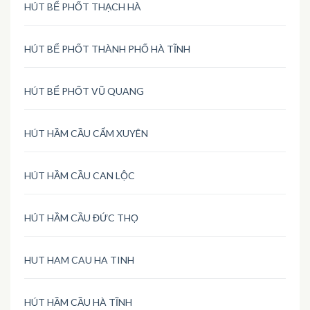
HÚT BỂ PHỐT THẠCH HÀ
HÚT BỂ PHỐT THÀNH PHỐ HÀ TĨNH
HÚT BỂ PHỐT VŨ QUANG
HÚT HẦM CẦU CẨM XUYÊN
HÚT HẦM CẦU CAN LỘC
HÚT HẦM CẦU ĐỨC THỌ
HUT HAM CAU HA TINH
HÚT HẦM CẦU HÀ TĨNH