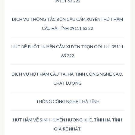
09111 63 222
DỊCH VỤ THÔNG TẮC BỒN CẦU CẨM XUYÊN | HÚT HẦM
CẦU HÀ TĨNH 09111 63 22
HÚT BỂ PHỐT HUYỆN CẨM XUYÊN TRỌN GÓI. LH: 09111
63 222
DỊCH VỤ HÚT HẦM CẦU TẠI HÀ TĨNH CÔNG NGHỆ CAO,
CHẤT LƯỢNG
THÔNG CỐNG NGHẸT HÀ TĨNH
HÚT HẦM VỆ SINH HUYỆN HƯƠNG KHÊ, TỈNH HÀ TĨNH
GIÁ RẺ NHẤT.