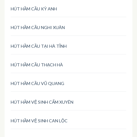
HÚT HẦM CẦU KỲ ANH
HÚT HẦM CẦU NGHI XUÂN
HÚT HẦM CẦU TẠI HÀ TĨNH
HÚT HẦM CẦU THẠCH HÀ
HÚT HẦM CẦU VŨ QUANG
HÚT HẦM VỆ SINH CẨM XUYÊN
HÚT HẦM VỆ SINH CAN LỘC