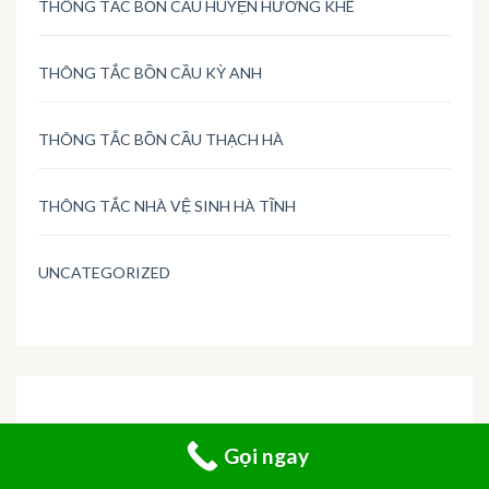
THÔNG TẮC BỒN CẦU HUYỆN HƯƠNG KHÊ
THÔNG TẮC BỒN CẦU KỲ ANH
THÔNG TẮC BỒN CẦU THẠCH HÀ
THÔNG TẮC NHÀ VỆ SINH HÀ TĨNH
UNCATEGORIZED
Gọi ngay