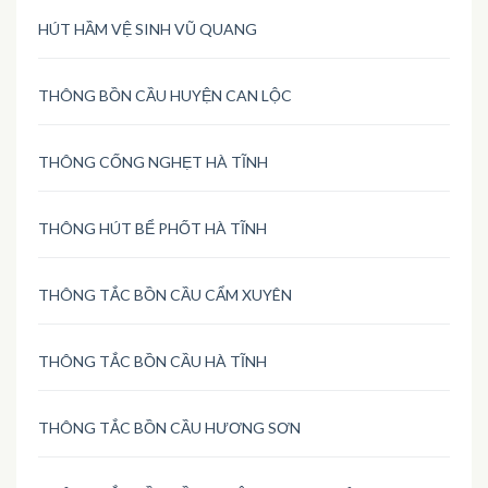
HÚT HẦM VỆ SINH VŨ QUANG
THÔNG BỒN CẦU HUYỆN CAN LỘC
THÔNG CỐNG NGHẸT HÀ TĨNH
THÔNG HÚT BỂ PHỐT HÀ TĨNH
THÔNG TẮC BỒN CẦU CẨM XUYÊN
THÔNG TẮC BỒN CẦU HÀ TĨNH
THÔNG TẮC BỒN CẦU HƯƠNG SƠN