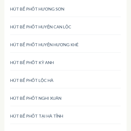
HÚT BỂ PHỐT HƯƠNG SƠN
HÚT BỂ PHỐT HUYỆN CAN LỘC
HÚT BỂ PHỐT HUYỆN HƯƠNG KHÊ
HÚT BỂ PHỐT KỲ ANH
HÚT BỂ PHỐT LỘC HÀ
HÚT BỂ PHỐT NGHI XUÂN
HÚT BỂ PHỐT TẠI HÀ TĨNH