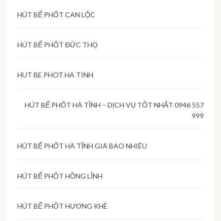
HÚT BỂ PHỐT CAN LỘC
HÚT BỂ PHỐT ĐỨC THỌ
HUT BE PHOT HA TINH
HÚT BỂ PHỐT HÀ TĨNH – DỊCH VỤ TỐT NHẤT 0946 557
999
HÚT BỂ PHỐT HÀ TĨNH GIÁ BAO NHIÊU
HÚT BỂ PHỐT HỒNG LĨNH
HÚT BỂ PHỐT HƯƠNG KHÊ