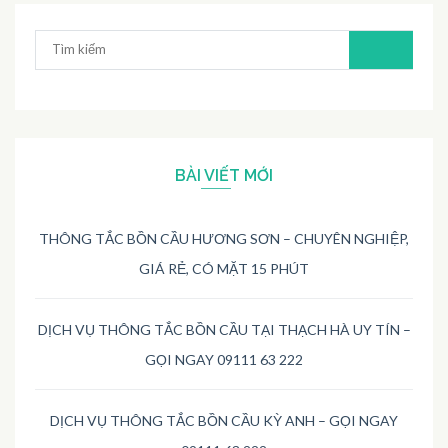
Tìm
kiếm:
BÀI VIẾT MỚI
THÔNG TẮC BỒN CẦU HƯƠNG SƠN – CHUYÊN NGHIỆP,
GIÁ RẺ, CÓ MẶT 15 PHÚT
DỊCH VỤ THÔNG TẮC BỒN CẦU TẠI THẠCH HÀ UY TÍN –
GỌI NGAY 09111 63 222
DỊCH VỤ THÔNG TẮC BỒN CẦU KỲ ANH – GỌI NGAY