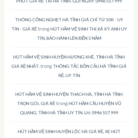
PHỐT GIÁ RẺ TẠI HÀ TĨNH. GỌI NGAY: 0946 557 999
THÔNG CỐNG NGHẸT HÀ TĨNH GIÁ CHỈ TỪ 50K - UY
trong
TÍN - GIÁ RẺ
HÚT HẦM VỆ SINH THỊ XÃ KỲ ANH UY
TÍN, BẢO HÀNH LÊN ĐẾN 5 NĂM
HÚT HẦM VỆ SINH HUYỆN HƯƠNG KHÊ, TỈNH HÀ TĨNH
trong
GIÁ RẺ NHẤT.
THÔNG TẮC BỒN CẦU HÀ TĨNH GIÁ
RẺ, UY TÍN
HÚT HẦM VỆ SINH HUYỆN THẠCH HÀ, TỈNH HÀ TĨNH
trong
TRỌN GÓI, GIÁ RẺ
HÚT HẦM CẦU HUYỆN VŨ
QUANG, TỈNH HÀ TĨNH UY TÍN. LH: 0946 557 999
HÚT HẦM VỆ SINH HUYỆN LỘC HÀ GIÁ RẺ, XE HÚT