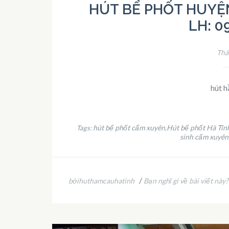
HÚT BỂ PHỐT HUYỆ
LH: 0
Thá
hút h
hút bể phốt cẩm xuyên
Hút bể phốt Hà Tĩn
Tags:
,
sinh cẩm xuyên
/
bởihuthamcauhatinh
Bạn nghĩ gì về bài viết này?