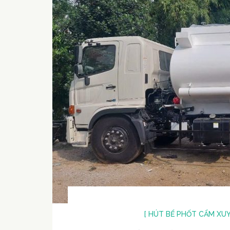
[ HÚT BỂ PHỐT CẨM XUY