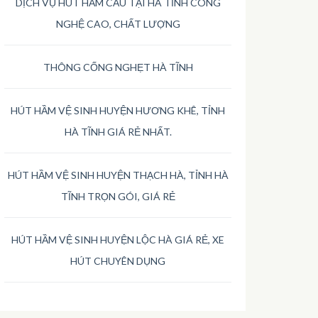
DỊCH VỤ HÚT HẦM CẦU TẠI HÀ TĨNH CÔNG
NGHỆ CAO, CHẤT LƯỢNG
THÔNG CỐNG NGHẸT HÀ TĨNH
HÚT HẦM VỆ SINH HUYỆN HƯƠNG KHÊ, TỈNH
HÀ TĨNH GIÁ RẺ NHẤT.
HÚT HẦM VỆ SINH HUYỆN THẠCH HÀ, TỈNH HÀ
TĨNH TRỌN GÓI, GIÁ RẺ
HÚT HẦM VỆ SINH HUYỆN LỘC HÀ GIÁ RẺ, XE
HÚT CHUYÊN DỤNG