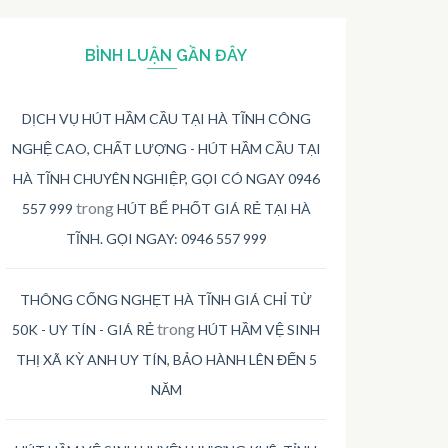
BÌNH LUẬN GẦN ĐÂY
DỊCH VỤ HÚT HẦM CẦU TẠI HÀ TĨNH CÔNG
NGHỆ CAO, CHẤT LƯỢNG - HÚT HẦM CẦU TẠI
HÀ TĨNH CHUYÊN NGHIỆP, GỌI CÓ NGAY 0946
trong
557 999
HÚT BỂ PHỐT GIÁ RẺ TẠI HÀ
TĨNH. GỌI NGAY: 0946 557 999
THÔNG CỐNG NGHẸT HÀ TĨNH GIÁ CHỈ TỪ
trong
50K - UY TÍN - GIÁ RẺ
HÚT HẦM VỆ SINH
THỊ XÃ KỲ ANH UY TÍN, BẢO HÀNH LÊN ĐẾN 5
NĂM