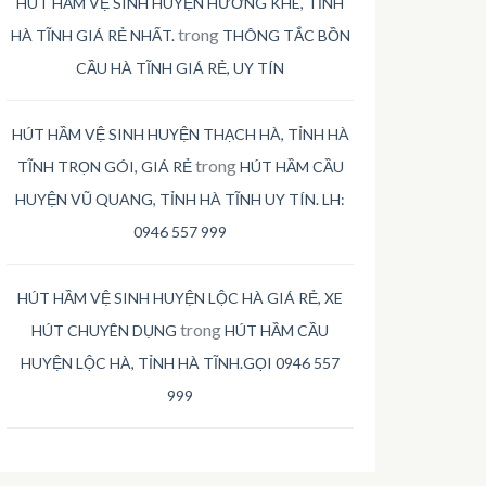
HÚT HẦM VỆ SINH HUYỆN HƯƠNG KHÊ, TỈNH
trong
HÀ TĨNH GIÁ RẺ NHẤT.
THÔNG TẮC BỒN
CẦU HÀ TĨNH GIÁ RẺ, UY TÍN
HÚT HẦM VỆ SINH HUYỆN THẠCH HÀ, TỈNH HÀ
trong
TĨNH TRỌN GÓI, GIÁ RẺ
HÚT HẦM CẦU
HUYỆN VŨ QUANG, TỈNH HÀ TĨNH UY TÍN. LH:
0946 557 999
HÚT HẦM VỆ SINH HUYỆN LỘC HÀ GIÁ RẺ, XE
trong
HÚT CHUYÊN DỤNG
HÚT HẦM CẦU
HUYỆN LỘC HÀ, TỈNH HÀ TĨNH.GỌI 0946 557
999