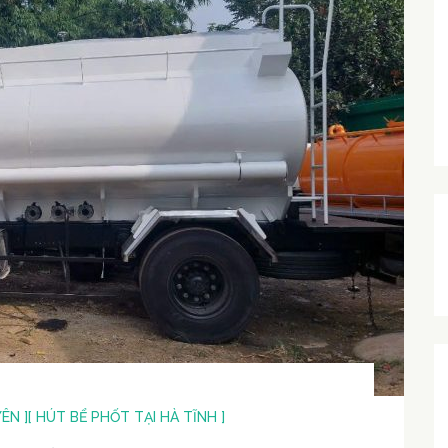
ÊN ]
[ HÚT BỂ PHỐT TẠI HÀ TĨNH ]