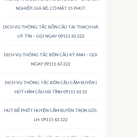
NGHIỆP, GIÁ RẺ, CÓ MẶT 15 PHÚT
DỊCH VỤ THÔNG TẮC BỒN CẦU TẠI THẠCH HÀ
UY TÍN – GỌI NGAY 09111 63 222
DỊCH VỤ THÔNG TẮC BỒN CẦU KỲ ANH – GỌI
NGAY 09111 63 222
DỊCH VỤ THÔNG TẮC BỒN CẦU CẨM XUYÊN |
HÚT HẦM CẦU HÀ TĨNH 09111 63 22
HÚT BỂ PHỐT HUYỆN CẨM XUYÊN TRỌN GÓI.
LH: 09111 63 222