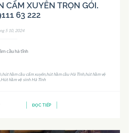
N CẨM XUYÊN TRỌN GÓI.
9111 63 222
ng 5 10, 2024
ầm cầu hà tĩnh
h
hút hầm cầu cẩm xuyên
hút hầm cầu Hà Tĩnh
hút hầm vệ
,
,
,
Hút hầm vệ sinh Hà Tĩnh
,
ĐỌC TIẾP