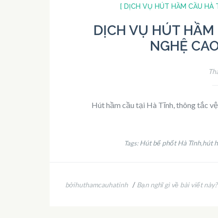
[ DỊCH VỤ HÚT HẦM CẦU HÀ T
DỊCH VỤ HÚT HẦM 
NGHỆ CAO
Thá
Hút hầm cầu tại Hà Tĩnh, thông tắc vệ 
Hút bể phốt Hà Tĩnh
hút 
Tags:
,
/
bởihuthamcauhatinh
Bạn nghĩ gì về bài viết này?