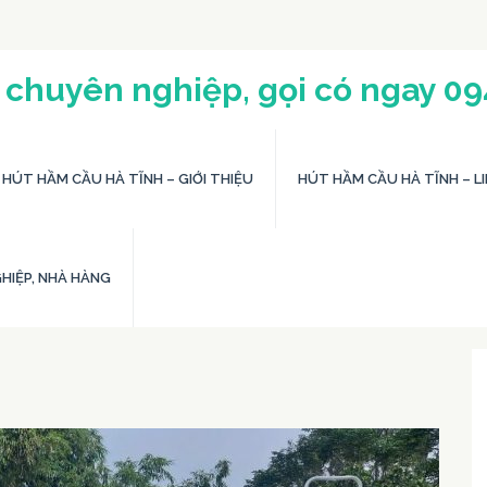
 chuyên nghiệp, gọi có ngay 0
HÚT HẦM CẦU HÀ TĨNH – GIỚI THIỆU
HÚT HẦM CẦU HÀ TĨNH – LI
HIỆP, NHÀ HÀNG