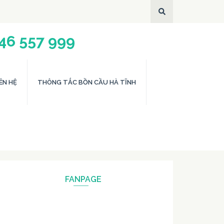
946 557 999
ÊN HỆ
THÔNG TẮC BỒN CẦU HÀ TĨNH
FANPAGE