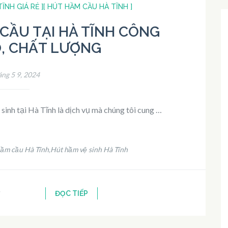
ĨNH GIÁ RẺ ]
[ HÚT HẦM CẦU HÀ TĨNH ]
CẦU TẠI HÀ TĨNH CÔNG
, CHẤT LƯỢNG
ng 5 9, 2024
sinh tại Hà Tĩnh là dịch vụ mà chúng tôi cung …
hầm cầu Hà Tĩnh
Hút hầm vệ sinh Hà Tĩnh
,
ĐỌC TIẾP