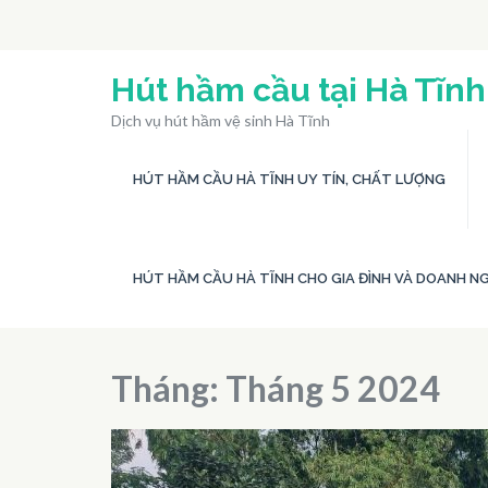
Bỏ
qua
và
Hút hầm cầu tại Hà Tĩnh
tới
Dịch vụ hút hầm vệ sinh Hà Tĩnh
nội
dung
HÚT HẦM CẦU HÀ TĨNH UY TÍN, CHẤT LƯỢNG
(ấn
Enter)
HÚT HẦM CẦU HÀ TĨNH CHO GIA ĐÌNH VÀ DOANH NG
Tháng:
Tháng 5 2024