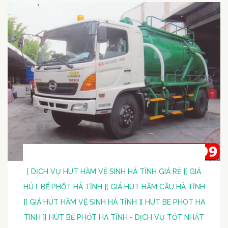
[ DỊCH VỤ HÚT HẦM VỆ SINH HÀ TĨNH GIÁ RẺ ]
[ GIÁ
HÚT BỂ PHỐT HÀ TĨNH ]
[ GIÁ HÚT HẦM CẦU HÀ TĨNH
]
[ GIÁ HÚT HẦM VỆ SINH HÀ TĨNH ]
[ HUT BE PHOT HA
TINH ]
[ HÚT BỂ PHỐT HÀ TĨNH - DỊCH VỤ TỐT NHẤT