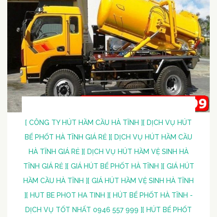
[ CÔNG TY HÚT HẦM CẦU HÀ TĨNH ]
[ DỊCH VỤ HÚT
BỂ PHỐT HÀ TĨNH GIÁ RẺ ]
[ DỊCH VỤ HÚT HẦM CẦU
HÀ TĨNH GIÁ RẺ ]
[ DỊCH VỤ HÚT HẦM VỆ SINH HÀ
TĨNH GIÁ RẺ ]
[ GIÁ HÚT BỂ PHỐT HÀ TĨNH ]
[ GIÁ HÚT
HẦM CẦU HÀ TĨNH ]
[ GIÁ HÚT HẦM VỆ SINH HÀ TĨNH
]
[ HUT BE PHOT HA TINH ]
[ HÚT BỂ PHỐT HÀ TĨNH -
DỊCH VỤ TỐT NHẤT 0946 557 999 ]
[ HÚT BỂ PHỐT