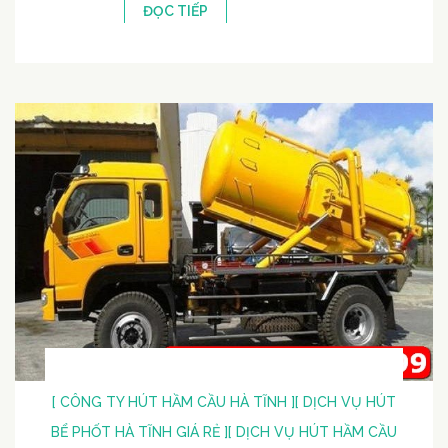
ĐỌC TIẾP
[ CÔNG TY HÚT HẦM CẦU HÀ TĨNH ]
[ DỊCH VỤ HÚT
BỂ PHỐT HÀ TĨNH GIÁ RẺ ]
[ DỊCH VỤ HÚT HẦM CẦU