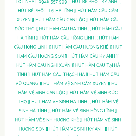
TỐT NHẤT 0946 557 999 ]
[ HÚT BỂ PHỐT KỲ ANH ]
[
HÚT BỂ PHỐT TẠI HÀ TĨNH ]
[ HÚT HẦM CẦU CẨM
XUYÊN ]
[ HÚT HẦM CẦU CAN LỘC ]
[ HÚT HẦM CẦU
ĐỨC THỌ ]
[ HUT HAM CAU HA TINH ]
[ HÚT HẦM CẦU
HÀ TĨNH ]
[ HÚT HẦM CẦU HỒNG LĨNH ]
[ HÚT HẦM
CẦU HỒNG LĨNH ]
[ HÚT HẦM CẦU HƯƠNG KHÊ ]
[ HÚT
HẦM CẦU HƯƠNG SƠN ]
[ HÚT HẦM CẦU KỲ ANH ]
[
HÚT HẦM CẦU NGHI XUÂN ]
[ HÚT HẦM CẦU TẠI HÀ
TĨNH ]
[ HÚT HẦM CẦU THẠCH HÀ ]
[ HÚT HẦM CẦU
VŨ QUANG ]
[ HÚT HẦM VỆ SINH CẨM XUYÊN ]
[ HÚT
HẦM VỆ SINH CAN LỘC ]
[ HÚT HẦM VỆ SINH ĐỨC
THỌ ]
[ HUT HAM VE SINH HA TINH ]
[ HÚT HẦM VỆ
SINH HÀ TĨNH ]
[ HÚT HẦM VỆ SINH HỒNG LĨNH ]
[
HÚT HẦM VỆ SINH HƯƠNG KHÊ ]
[ HÚT HẦM VỆ SINH
HƯƠNG SƠN ]
[ HÚT HẦM VỆ SINH KỲ ANH ]
[ HÚT