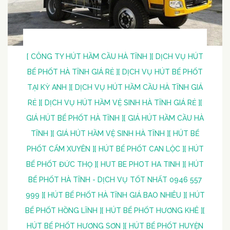
[ CÔNG TY HÚT HẦM CẦU HÀ TĨNH ]
[ DỊCH VỤ HÚT
BỂ PHỐT HÀ TĨNH GIÁ RẺ ]
[ DỊCH VỤ HÚT BỂ PHỐT
TẠI KỲ ANH ]
[ DỊCH VỤ HÚT HẦM CẦU HÀ TĨNH GIÁ
RẺ ]
[ DỊCH VỤ HÚT HẦM VỆ SINH HÀ TĨNH GIÁ RẺ ]
[
GIÁ HÚT BỂ PHỐT HÀ TĨNH ]
[ GIÁ HÚT HẦM CẦU HÀ
TĨNH ]
[ GIÁ HÚT HẦM VỆ SINH HÀ TĨNH ]
[ HÚT BỂ
PHỐT CẨM XUYÊN ]
[ HÚT BỂ PHỐT CAN LỘC ]
[ HÚT
BỂ PHỐT ĐỨC THỌ ]
[ HUT BE PHOT HA TINH ]
[ HÚT
BỂ PHỐT HÀ TĨNH - DỊCH VỤ TỐT NHẤT 0946 557
999 ]
[ HÚT BỂ PHỐT HÀ TĨNH GIÁ BAO NHIÊU ]
[ HÚT
BỂ PHỐT HỒNG LĨNH ]
[ HÚT BỂ PHỐT HƯƠNG KHÊ ]
[
HÚT BỂ PHỐT HƯƠNG SƠN ]
[ HÚT BỂ PHỐT HUYỆN