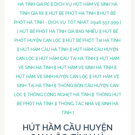
HÀ TĨNH GIÁ RẺ ]
[ DỊCH VỤ HÚT HẦM VỆ SINH HÀ
TĨNH GIÁ RẺ ]
[ HUT BE PHOT HA TINH ]
[ HÚT BỂ
PHỐT HÀ TĨNH - DỊCH VỤ TỐT NHẤT 0946 557 999 ]
[ HÚT BỂ PHỐT HÀ TĨNH GIÁ BAO NHIÊU ]
[ HÚT BỂ
PHỐT HUYỆN CAN LỘC ]
[ HÚT BỂ PHỐT TẠI HÀ TĨNH
]
[ HÚT HẦM CẦU HÀ TĨNH ]
[ HÚT HẦM CẦU HUYỆN
CAN LỘC ]
[ HÚT HẦM CẦU TẠI HÀ TĨNH ]
[ HUT HAM
VE SINH HA TINH ]
[ HÚT HẦM VỆ SINH HÀ TĨNH ]
[
HÚT HẦM VỆ SINH HUYỆN CAN LỘC ]
[ HÚT HẦM VỆ
SINH TẠI HÀ TĨNH ]
[ THÔNG BỒN CẦU HUYỆN CAN
LỘC ]
[ THÔNG CỐNG NGHẸT HÀ TĨNH ]
[ THÔNG HÚT
BỂ PHỐT HÀ TĨNH ]
[ THÔNG TẮC NHÀ VỆ SINH HÀ
TĨNH ]
HÚT HẦM CẦU HUYỆN