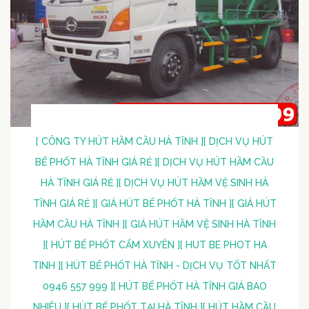
[ CÔNG TY HÚT HẦM CẦU HÀ TĨNH ]
[ DỊCH VỤ HÚT
BỂ PHỐT HÀ TĨNH GIÁ RẺ ]
[ DỊCH VỤ HÚT HẦM CẦU
HÀ TĨNH GIÁ RẺ ]
[ DỊCH VỤ HÚT HẦM VỆ SINH HÀ
TĨNH GIÁ RẺ ]
[ GIÁ HÚT BỂ PHỐT HÀ TĨNH ]
[ GIÁ HÚT
HẦM CẦU HÀ TĨNH ]
[ GIÁ HÚT HẦM VỆ SINH HÀ TĨNH
]
[ HÚT BỂ PHỐT CẨM XUYÊN ]
[ HUT BE PHOT HA
TINH ]
[ HÚT BỂ PHỐT HÀ TĨNH - DỊCH VỤ TỐT NHẤT
0946 557 999 ]
[ HÚT BỂ PHỐT HÀ TĨNH GIÁ BAO
NHIÊU ]
[ HÚT BỂ PHỐT TẠI HÀ TĨNH ]
[ HÚT HẦM CẦU