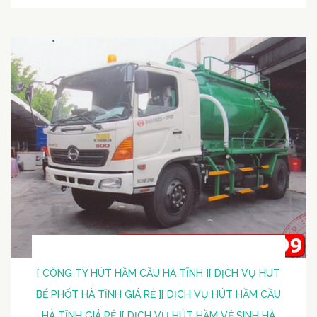
[ CÔNG TY HÚT HẦM CẦU HÀ TĨNH ]
[ DỊCH VỤ HÚT
BỂ PHỐT HÀ TĨNH GIÁ RẺ ]
[ DỊCH VỤ HÚT HẦM CẦU
HÀ TĨNH GIÁ RẺ ]
[ DỊCH VỤ HÚT HẦM VỆ SINH HÀ