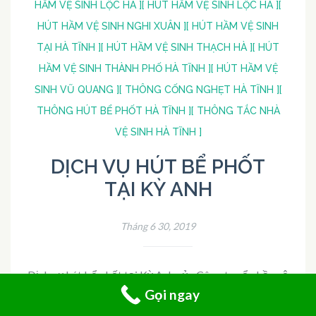
HẦM VỆ SINH LỘC HÀ ]
[ HÚT HẦM VỆ SINH LỘC HÀ ]
[
HÚT HẦM VỆ SINH NGHI XUÂN ]
[ HÚT HẦM VỆ SINH
TẠI HÀ TĨNH ]
[ HÚT HẦM VỆ SINH THẠCH HÀ ]
[ HÚT
HẦM VỆ SINH THÀNH PHỐ HÀ TĨNH ]
[ HÚT HẦM VỆ
SINH VŨ QUANG ]
[ THÔNG CỐNG NGHẸT HÀ TĨNH ]
[
THÔNG HÚT BỂ PHỐT HÀ TĨNH ]
[ THÔNG TẮC NHÀ
VỆ SINH HÀ TĨNH ]
DỊCH VỤ HÚT BỂ PHỐT
TẠI KỲ ANH
Tháng 6 30, 2019
Dịch vụ hút bể phốt tại Kỳ Anh của Công ty cổ phần vệ
Gọi ngay
sinh môi trường đô thị thông hút bể …