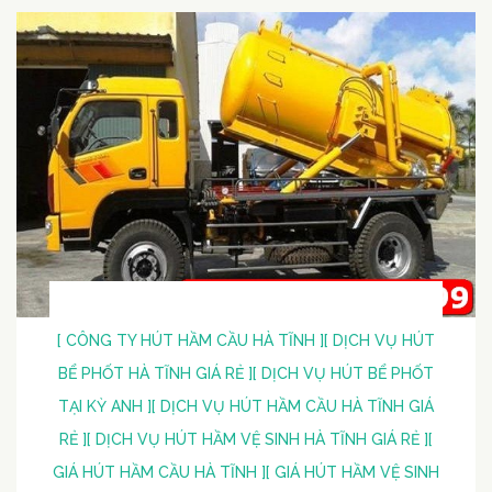
[ CÔNG TY HÚT HẦM CẦU HÀ TĨNH ]
[ DỊCH VỤ HÚT
BỂ PHỐT HÀ TĨNH GIÁ RẺ ]
[ DỊCH VỤ HÚT BỂ PHỐT
TẠI KỲ ANH ]
[ DỊCH VỤ HÚT HẦM CẦU HÀ TĨNH GIÁ
RẺ ]
[ DỊCH VỤ HÚT HẦM VỆ SINH HÀ TĨNH GIÁ RẺ ]
[
GIÁ HÚT HẦM CẦU HÀ TĨNH ]
[ GIÁ HÚT HẦM VỆ SINH