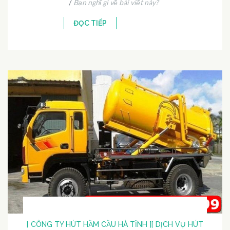
/
Bạn nghĩ gì về bài viết này?
ĐỌC TIẾP
[ CÔNG TY HÚT HẦM CẦU HÀ TĨNH ]
[ DỊCH VỤ HÚT