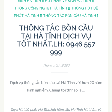
SINH HA TINH ]
[ HÚT HẦM VỆ SINH HÀ TĨNH ]
[
THÔNG CỐNG NGHẸT HÀ TĨNH ]
[ THÔNG HÚT BỂ
PHỐT HÀ TĨNH ]
[ THÔNG TẮC BỒN CẦU HÀ TĨNH ]
THÔNG TẮC BỒN CẦU
TẠI HÀ TĨNH DỊCH VỤ
TỐT NHẤT.LH: 0946 557
999
Tháng 5 27, 2020
Dịch vụ thông tắc bồn cầu tại Hà Tĩnh với hơn 20 năm
kinh nghiệm. Chúng tôi tự hào là …
Hút bể phốt Hà Tĩnh
hút hầm cầu Hà Tĩnh
Hút hầm vệ
Tags:
,
,