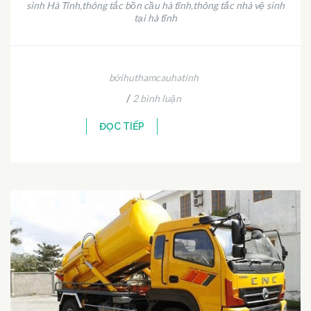
sinh Hà Tĩnh
thông tắc bồn cầu hà tĩnh
thông tắc nhà vệ sinh
,
,
tại hà tĩnh
bởihuthamcauhatinh
/
2 bình luận
ĐỌC TIẾP