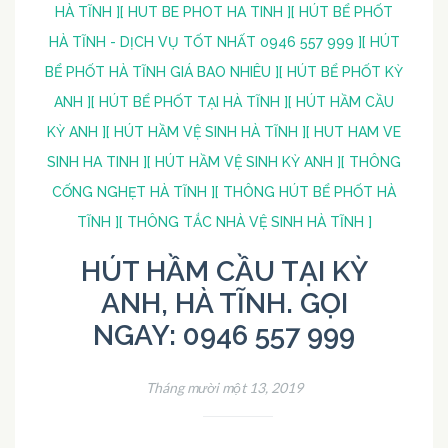
HÀ TĨNH ]
[ HUT BE PHOT HA TINH ]
[ HÚT BỂ PHỐT
HÀ TĨNH - DỊCH VỤ TỐT NHẤT 0946 557 999 ]
[ HÚT
BỂ PHỐT HÀ TĨNH GIÁ BAO NHIÊU ]
[ HÚT BỂ PHỐT KỲ
ANH ]
[ HÚT BỂ PHỐT TẠI HÀ TĨNH ]
[ HÚT HẦM CẦU
KỲ ANH ]
[ HÚT HẦM VỆ SINH HÀ TĨNH ]
[ HUT HAM VE
SINH HA TINH ]
[ HÚT HẦM VỆ SINH KỲ ANH ]
[ THÔNG
CỐNG NGHẸT HÀ TĨNH ]
[ THÔNG HÚT BỂ PHỐT HÀ
TĨNH ]
[ THÔNG TẮC NHÀ VỆ SINH HÀ TĨNH ]
HÚT HẦM CẦU TẠI KỲ
ANH, HÀ TĨNH. GỌI
NGAY: 0946 557 999
Tháng mười một 13, 2019