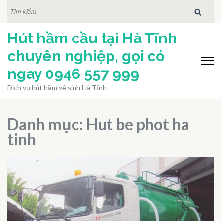
Bỏ
TÌM
KIẾM:
qua
Hút hầm cầu tại Hà Tĩnh
và
tới
chuyên nghiệp, gọi có
nội
ngay 0946 557 999
dung
Dịch vụ hút hầm vệ sinh Hà Tĩnh
(ấn
Enter)
Danh mục:
Hut be phot ha
tinh