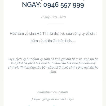
NGAY: 0946 557 999
Tháng 3 20, 2020
Hút hầm vệ sinh Hà Tĩnh là dịch vụ của công ty vệ sinh
hầm cầu trên địa bàn tỉnh. …
dịch vụ hút hầm vệ sinh hà tĩnh
giá hút hầm vệ sinh tại hà
Tags:
,
tĩnh
Hút bể phốt Hà Tĩnh
hút hầm cầu Hà Tĩnh
Hút hầm vệ
,
,
,
sinh Hà Tĩnh
thông tắc bồn cầu hà tĩnh
vệ sinh công nghiệp hà
,
,
tĩnh
bởihuthamcauhatinh
/
Bạn nghĩ gì về bài viết này?