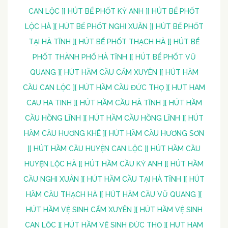
CAN LỘC ]
[ HÚT BỂ PHỐT KỲ ANH ]
[ HÚT BỂ PHỐT
LỘC HÀ ]
[ HÚT BỂ PHỐT NGHI XUÂN ]
[ HÚT BỂ PHỐT
TẠI HÀ TĨNH ]
[ HÚT BỂ PHỐT THẠCH HÀ ]
[ HÚT BỂ
PHỐT THÀNH PHỐ HÀ TĨNH ]
[ HÚT BỂ PHỐT VŨ
QUANG ]
[ HÚT HẦM CẦU CẨM XUYÊN ]
[ HÚT HẦM
CẦU CAN LỘC ]
[ HÚT HẦM CẦU ĐỨC THỌ ]
[ HUT HAM
CAU HA TINH ]
[ HÚT HẦM CẦU HÀ TĨNH ]
[ HÚT HẦM
CẦU HỒNG LĨNH ]
[ HÚT HẦM CẦU HỒNG LĨNH ]
[ HÚT
HẦM CẦU HƯƠNG KHÊ ]
[ HÚT HẦM CẦU HƯƠNG SƠN
]
[ HÚT HẦM CẦU HUYỆN CAN LỘC ]
[ HÚT HẦM CẦU
HUYỆN LỘC HÀ ]
[ HÚT HẦM CẦU KỲ ANH ]
[ HÚT HẦM
CẦU NGHI XUÂN ]
[ HÚT HẦM CẦU TẠI HÀ TĨNH ]
[ HÚT
HẦM CẦU THẠCH HÀ ]
[ HÚT HẦM CẦU VŨ QUANG ]
[
HÚT HẦM VỆ SINH CẨM XUYÊN ]
[ HÚT HẦM VỆ SINH
CAN LỘC ]
[ HÚT HẦM VỆ SINH ĐỨC THỌ ]
[ HUT HAM