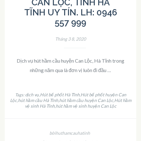
CAN LỘC, TỈNH HÀ
TĨNH UY TÍN. LH: 0946
557 999
Tháng 3 8, 2020
Dịch vụ hút hầm cầu huyện Can Lộc, Hà Tĩnh trong
những năm qua là đơn vị luôn đi đầu …
dịch vụ
Hút bể phốt Hà Tĩnh
Hút bể phốt huyện Can
Tags:
,
,
Lộc
hút hầm cầu Hà Tĩnh
hút hầm cầu huyện Can Lộc
Hút hầm
,
,
,
vệ sinh Hà Tĩnh
hút hầm vệ sinh huyện Can Lộc
,
bởihuthamcauhatinh