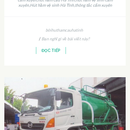
xuyên
Hút hầm vệ sinh Hà Tĩnh
thông tắc cẩm xuyên
,
,
bởihuthamcauhatinh
/
Bạn nghĩ gì về bài viết này?
ĐỌC TIẾP