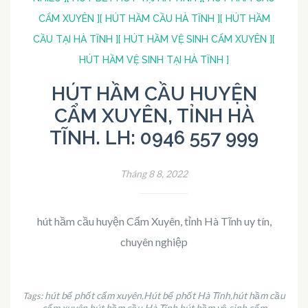
CẨM XUYÊN ]
[ HÚT HẦM CẦU HÀ TĨNH ]
[ HÚT HẦM
CẦU TẠI HÀ TĨNH ]
[ HÚT HẦM VỆ SINH CẨM XUYÊN ]
[
HÚT HẦM VỆ SINH TẠI HÀ TĨNH ]
HÚT HẦM CẦU HUYỆN
CẨM XUYÊN, TỈNH HÀ
TĨNH. LH: 0946 557 999
Tháng 8 8, 2022
hút hầm cầu huyện Cẩm Xuyên, tỉnh Hà Tĩnh uy tín,
chuyên nghiệp
hút bể phốt cẩm xuyên
Hút bể phốt Hà Tĩnh
hút hầm cầu
Tags:
,
,
cẩm xuyên
hút hầm cầu Hà Tĩnh
hút hầm vệ sinh cẩm
,
,