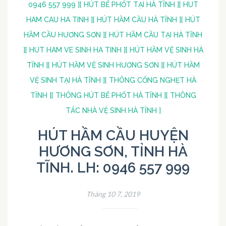
0946 557 999 ]
[ HÚT BỂ PHỐT TẠI HÀ TĨNH ]
[ HUT
HAM CAU HA TINH ]
[ HÚT HẦM CẦU HÀ TĨNH ]
[ HÚT
HẦM CẦU HƯƠNG SƠN ]
[ HÚT HẦM CẦU TẠI HÀ TĨNH
]
[ HUT HAM VE SINH HA TINH ]
[ HÚT HẦM VỆ SINH HÀ
TĨNH ]
[ HÚT HẦM VỆ SINH HƯƠNG SƠN ]
[ HÚT HẦM
VỆ SINH TẠI HÀ TĨNH ]
[ THÔNG CỐNG NGHẸT HÀ
TĨNH ]
[ THÔNG HÚT BỂ PHỐT HÀ TĨNH ]
[ THÔNG
TẮC NHÀ VỆ SINH HÀ TĨNH ]
HÚT HẦM CẦU HUYỆN
HƯƠNG SƠN, TỈNH HÀ
TĨNH. LH: 0946 557 999
Tháng 10 7, 2019