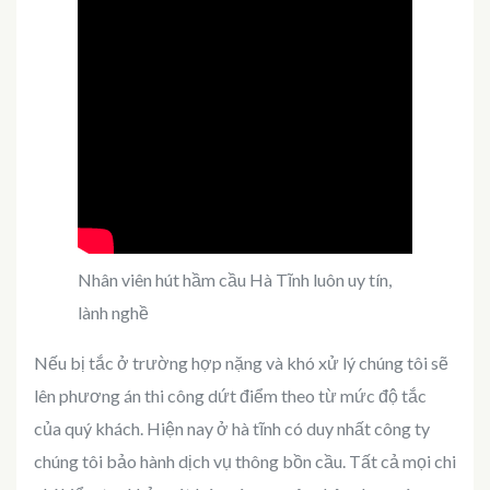
Nhân viên hút hầm cầu Hà Tĩnh luôn uy tín,
lành nghề
Nếu bị tắc ở trường hợp nặng và khó xử lý chúng tôi sẽ
lên phương án thi công dứt điểm theo từ mức độ tắc
của quý khách. Hiện nay ở hà tĩnh có duy nhất công ty
chúng tôi bảo hành dịch vụ thông bồn cầu. Tất cả mọi chi