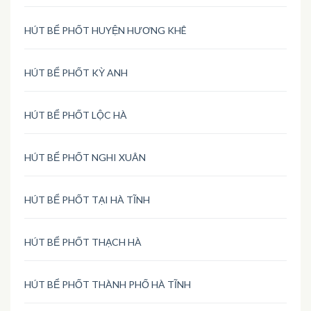
HÚT BỂ PHỐT HUYỆN HƯƠNG KHÊ
HÚT BỂ PHỐT KỲ ANH
HÚT BỂ PHỐT LỘC HÀ
HÚT BỂ PHỐT NGHI XUÂN
HÚT BỂ PHỐT TẠI HÀ TĨNH
HÚT BỂ PHỐT THẠCH HÀ
HÚT BỂ PHỐT THÀNH PHỐ HÀ TĨNH