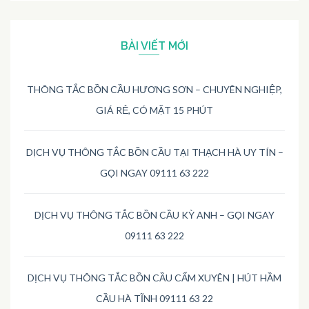
BÀI VIẾT MỚI
THÔNG TẮC BỒN CẦU HƯƠNG SƠN – CHUYÊN NGHIỆP,
GIÁ RẺ, CÓ MẶT 15 PHÚT
DỊCH VỤ THÔNG TẮC BỒN CẦU TẠI THẠCH HÀ UY TÍN –
GỌI NGAY 09111 63 222
DỊCH VỤ THÔNG TẮC BỒN CẦU KỲ ANH – GỌI NGAY
09111 63 222
DỊCH VỤ THÔNG TẮC BỒN CẦU CẨM XUYÊN | HÚT HẦM
CẦU HÀ TĨNH 09111 63 22