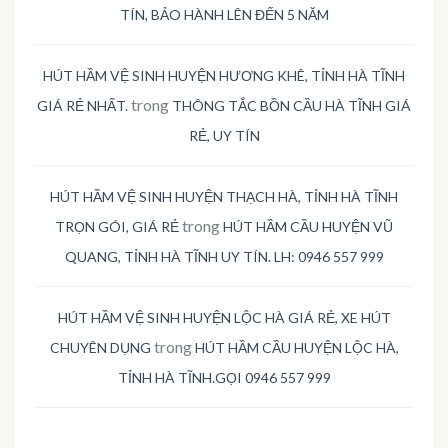
TÍN, BẢO HÀNH LÊN ĐẾN 5 NĂM
HÚT HẦM VỆ SINH HUYỆN HƯƠNG KHÊ, TỈNH HÀ TĨNH
trong
GIÁ RẺ NHẤT.
THÔNG TẮC BỒN CẦU HÀ TĨNH GIÁ
RẺ, UY TÍN
HÚT HẦM VỆ SINH HUYỆN THẠCH HÀ, TỈNH HÀ TĨNH
trong
TRỌN GÓI, GIÁ RẺ
HÚT HẦM CẦU HUYỆN VŨ
QUANG, TỈNH HÀ TĨNH UY TÍN. LH: 0946 557 999
HÚT HẦM VỆ SINH HUYỆN LỘC HÀ GIÁ RẺ, XE HÚT
trong
CHUYÊN DỤNG
HÚT HẦM CẦU HUYỆN LỘC HÀ,
TỈNH HÀ TĨNH.GỌI 0946 557 999