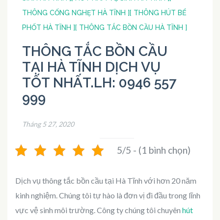
THÔNG CỐNG NGHẸT HÀ TĨNH ]
[ THÔNG HÚT BỂ
PHỐT HÀ TĨNH ]
[ THÔNG TẮC BỒN CẦU HÀ TĨNH ]
THÔNG TẮC BỒN CẦU
TẠI HÀ TĨNH DỊCH VỤ
TỐT NHẤT.LH: 0946 557
999
Tháng 5 27, 2020
5/5 - (1 bình chọn)
Dịch vụ thông tắc bồn cầu tại Hà Tĩnh với hơn 20 năm
kinh nghiệm. Chúng tôi tự hào là đơn vị đi đầu trong lĩnh
vực vệ sinh môi trường. Công ty chúng tôi chuyên
hút