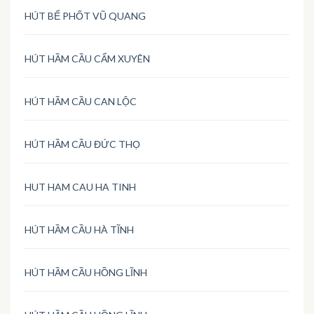
HÚT BỂ PHỐT VŨ QUANG
HÚT HẦM CẦU CẨM XUYÊN
HÚT HẦM CẦU CAN LỘC
HÚT HẦM CẦU ĐỨC THỌ
HUT HAM CAU HA TINH
HÚT HẦM CẦU HÀ TĨNH
HÚT HẦM CẦU HỒNG LĨNH