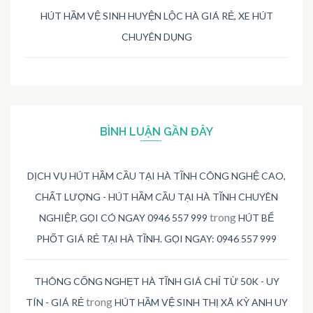
HÚT HẦM VỆ SINH HUYỆN LỘC HÀ GIÁ RẺ, XE HÚT
CHUYÊN DỤNG
BÌNH LUẬN GẦN ĐÂY
DỊCH VỤ HÚT HẦM CẦU TẠI HÀ TĨNH CÔNG NGHỆ CAO,
CHẤT LƯỢNG - HÚT HẦM CẦU TẠI HÀ TĨNH CHUYÊN
trong
NGHIỆP, GỌI CÓ NGAY 0946 557 999
HÚT BỂ
PHỐT GIÁ RẺ TẠI HÀ TĨNH. GỌI NGAY: 0946 557 999
THÔNG CỐNG NGHẸT HÀ TĨNH GIÁ CHỈ TỪ 50K - UY
trong
TÍN - GIÁ RẺ
HÚT HẦM VỆ SINH THỊ XÃ KỲ ANH UY