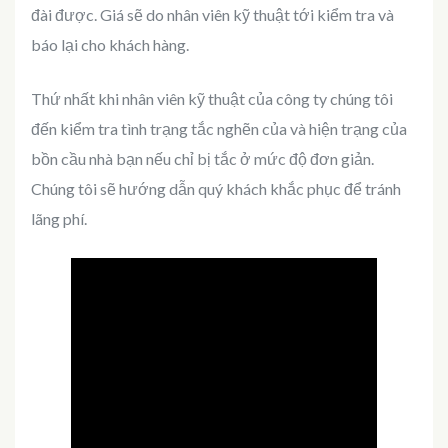
đài được. Giá sẽ do nhân viên kỹ thuật tới kiểm tra và
báo lại cho khách hàng.
Thứ nhất khi nhân viên kỹ thuật của công ty chúng tôi
đến kiểm tra tình trạng tắc nghẽn của và hiện trạng của
bồn cầu nhà bạn nếu chỉ bị tắc ở mức độ đơn giản.
Chúng tôi sẽ hướng dẫn quý khách khắc phục để tránh
lãng phí.