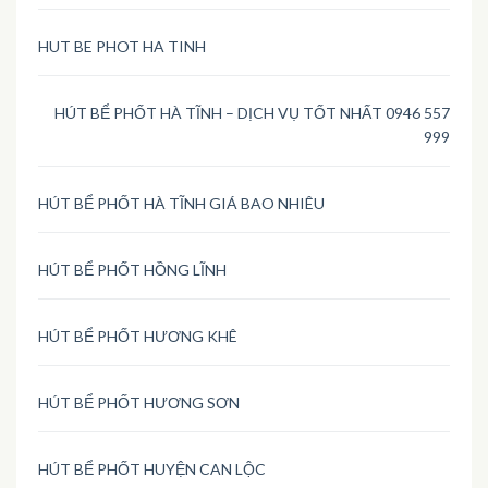
HUT BE PHOT HA TINH
HÚT BỂ PHỐT HÀ TĨNH – DỊCH VỤ TỐT NHẤT 0946 557
999
HÚT BỂ PHỐT HÀ TĨNH GIÁ BAO NHIÊU
HÚT BỂ PHỐT HỒNG LĨNH
HÚT BỂ PHỐT HƯƠNG KHÊ
HÚT BỂ PHỐT HƯƠNG SƠN
HÚT BỂ PHỐT HUYỆN CAN LỘC