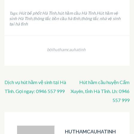
Hút bể phốt Hà Tĩnh
hút hầm cầu Hà Tĩnh
Hút hầm vệ
Tags:
,
,
sinh Hà Tĩnh
thông tắc bồn cầu hà tĩnh
thông tắc nhà vệ sinh
,
,
tại hà tĩnh
bởihuthamcauhatinh
Điều
Dịch vụ hút hầm vệ sinh tại Hà
Hút hầm cầu huyện Cẩm
hướng
Tĩnh. Gọi ngay: 0946 557 999
Xuyên, tỉnh Hà Tĩnh. Lh: 0946
bài
557 999
viết
HUTHAMCAUHATINH