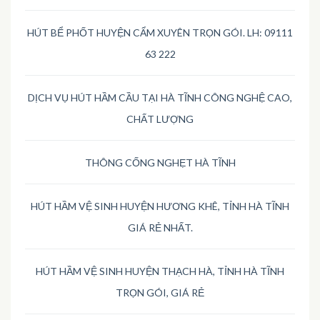
HÚT BỂ PHỐT HUYỆN CẨM XUYÊN TRỌN GÓI. LH: 09111
63 222
DỊCH VỤ HÚT HẦM CẦU TẠI HÀ TĨNH CÔNG NGHỆ CAO,
CHẤT LƯỢNG
THÔNG CỐNG NGHẸT HÀ TĨNH
HÚT HẦM VỆ SINH HUYỆN HƯƠNG KHÊ, TỈNH HÀ TĨNH
GIÁ RẺ NHẤT.
HÚT HẦM VỆ SINH HUYỆN THẠCH HÀ, TỈNH HÀ TĨNH
TRỌN GÓI, GIÁ RẺ