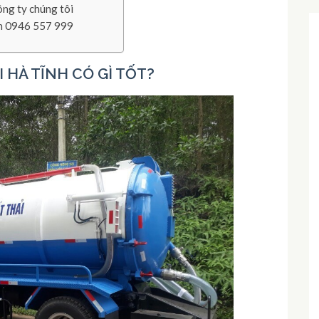
ông ty chúng tôi
nh 0946 557 999
 HÀ TĨNH CÓ GÌ TỐT?