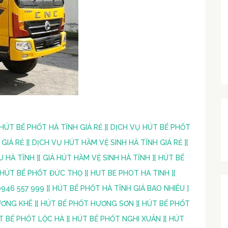
 HÚT BỂ PHỐT HÀ TĨNH GIÁ RẺ ]
[ DỊCH VỤ HÚT BỂ PHỐT
GIÁ RẺ ]
[ DỊCH VỤ HÚT HẦM VỆ SINH HÀ TĨNH GIÁ RẺ ]
[
U HÀ TĨNH ]
[ GIÁ HÚT HẦM VỆ SINH HÀ TĨNH ]
[ HÚT BỂ
 HÚT BỂ PHỐT ĐỨC THỌ ]
[ HUT BE PHOT HA TINH ]
[
946 557 999 ]
[ HÚT BỂ PHỐT HÀ TĨNH GIÁ BAO NHIÊU ]
ƯƠNG KHÊ ]
[ HÚT BỂ PHỐT HƯƠNG SƠN ]
[ HÚT BỂ PHỐT
T BỂ PHỐT LỘC HÀ ]
[ HÚT BỂ PHỐT NGHI XUÂN ]
[ HÚT