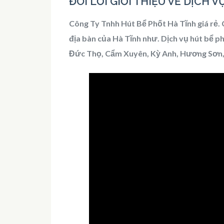
ĐÔI LỜI GIỚI THIỆU VỀ DỊCH 
Công Ty Tnhh Hút Bể Phốt Hà Tĩnh giá rẻ. C
địa bàn của Hà Tĩnh như. Dịch vụ hút bể ph
Đức Thọ, Cẩm Xuyên, Kỳ Anh, Hương Sơn,