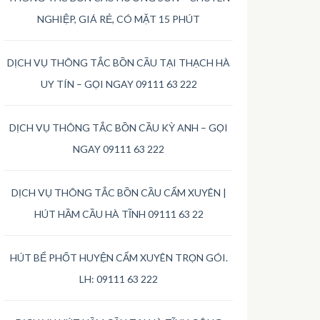
NGHIỆP, GIÁ RẺ, CÓ MẶT 15 PHÚT
DỊCH VỤ THÔNG TẮC BỒN CẦU TẠI THẠCH HÀ
UY TÍN – GỌI NGAY 09111 63 222
DỊCH VỤ THÔNG TẮC BỒN CẦU KỲ ANH – GỌI
NGAY 09111 63 222
DỊCH VỤ THÔNG TẮC BỒN CẦU CẨM XUYÊN |
HÚT HẦM CẦU HÀ TĨNH 09111 63 22
HÚT BỂ PHỐT HUYỆN CẨM XUYÊN TRỌN GÓI.
LH: 09111 63 222