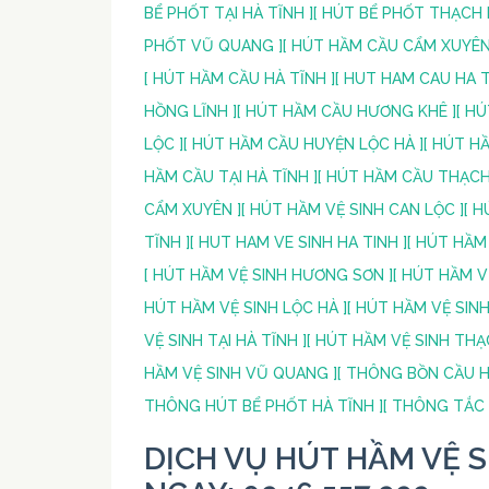
BỂ PHỐT TẠI HÀ TĨNH ]
[ HÚT BỂ PHỐT THẠCH 
PHỐT VŨ QUANG ]
[ HÚT HẦM CẦU CẨM XUYÊN
[ HÚT HẦM CẦU HÀ TĨNH ]
[ HUT HAM CAU HA T
HỒNG LĨNH ]
[ HÚT HẦM CẦU HƯƠNG KHÊ ]
[ H
LỘC ]
[ HÚT HẦM CẦU HUYỆN LỘC HÀ ]
[ HÚT H
HẦM CẦU TẠI HÀ TĨNH ]
[ HÚT HẦM CẦU THẠCH
CẨM XUYÊN ]
[ HÚT HẦM VỆ SINH CAN LỘC ]
[ 
TĨNH ]
[ HUT HAM VE SINH HA TINH ]
[ HÚT HẦM
[ HÚT HẦM VỆ SINH HƯƠNG SƠN ]
[ HÚT HẦM V
HÚT HẦM VỆ SINH LỘC HÀ ]
[ HÚT HẦM VỆ SINH
VỆ SINH TẠI HÀ TĨNH ]
[ HÚT HẦM VỆ SINH THẠ
HẦM VỆ SINH VŨ QUANG ]
[ THÔNG BỒN CẦU H
THÔNG HÚT BỂ PHỐT HÀ TĨNH ]
[ THÔNG TẮC 
DỊCH VỤ HÚT HẦM VỆ SI