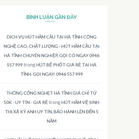
BÌNH LUẬN GẦN ĐÂY
DỊCH VỤ HÚT HẦM CẦU TẠI HÀ TĨNH CÔNG
NGHỆ CAO, CHẤT LƯỢNG - HÚT HẦM CẦU TẠI
HÀ TĨNH CHUYÊN NGHIỆP, GỌI CÓ NGAY 0946
trong
557 999
HÚT BỂ PHỐT GIÁ RẺ TẠI HÀ
TĨNH. GỌI NGAY: 0946 557 999
THÔNG CỐNG NGHẸT HÀ TĨNH GIÁ CHỈ TỪ
trong
50K - UY TÍN - GIÁ RẺ
HÚT HẦM VỆ SINH
THỊ XÃ KỲ ANH UY TÍN, BẢO HÀNH LÊN ĐẾN 5
NĂM