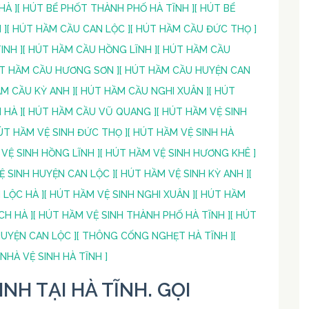
HÀ ]
[ HÚT BỂ PHỐT THÀNH PHỐ HÀ TĨNH ]
[ HÚT BỂ
 ]
[ HÚT HẦM CẦU CAN LỘC ]
[ HÚT HẦM CẦU ĐỨC THỌ ]
INH ]
[ HÚT HẦM CẦU HỒNG LĨNH ]
[ HÚT HẦM CẦU
ÚT HẦM CẦU HƯƠNG SƠN ]
[ HÚT HẦM CẦU HUYỆN CAN
ẦM CẦU KỲ ANH ]
[ HÚT HẦM CẦU NGHI XUÂN ]
[ HÚT
 HÀ ]
[ HÚT HẦM CẦU VŨ QUANG ]
[ HÚT HẦM VỆ SINH
HÚT HẦM VỆ SINH ĐỨC THỌ ]
[ HÚT HẦM VỆ SINH HÀ
 VỆ SINH HỒNG LĨNH ]
[ HÚT HẦM VỆ SINH HƯƠNG KHÊ ]
Ệ SINH HUYỆN CAN LỘC ]
[ HÚT HẦM VỆ SINH KỲ ANH ]
[
 LỘC HÀ ]
[ HÚT HẦM VỆ SINH NGHI XUÂN ]
[ HÚT HẦM
CH HÀ ]
[ HÚT HẦM VỆ SINH THÀNH PHỐ HÀ TĨNH ]
[ HÚT
UYỆN CAN LỘC ]
[ THÔNG CỐNG NGHẸT HÀ TĨNH ]
[
NHÀ VỆ SINH HÀ TĨNH ]
NH TẠI HÀ TĨNH. GỌI