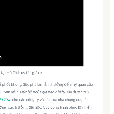
ại Hà Tĩnh uy tín, giá rẻ
ể phốt không đục phá làm ảnh hưởng đến mỹ quan của
ều bạn hỏi?.
Hút bể phốt giá bao nhiêu
. Xin được trả
Hà Tĩnh
cho các công ty và các tòa nhà chung cư, các
ng, các trường đại học. Các công trình phúc lợi Tiến