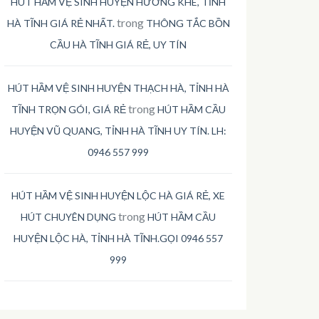
HÚT HẦM VỆ SINH HUYỆN HƯƠNG KHÊ, TỈNH
trong
HÀ TĨNH GIÁ RẺ NHẤT.
THÔNG TẮC BỒN
CẦU HÀ TĨNH GIÁ RẺ, UY TÍN
HÚT HẦM VỆ SINH HUYỆN THẠCH HÀ, TỈNH HÀ
trong
TĨNH TRỌN GÓI, GIÁ RẺ
HÚT HẦM CẦU
HUYỆN VŨ QUANG, TỈNH HÀ TĨNH UY TÍN. LH:
0946 557 999
HÚT HẦM VỆ SINH HUYỆN LỘC HÀ GIÁ RẺ, XE
trong
HÚT CHUYÊN DỤNG
HÚT HẦM CẦU
HUYỆN LỘC HÀ, TỈNH HÀ TĨNH.GỌI 0946 557
999