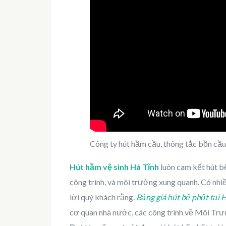
Công ty hút hầm cầu, thông tắc bồn cầu t
Hút hầm vệ sinh Hà Tĩnh
luôn cam kết hút b
công trình, và môi trường xung quanh. Có nhi
lời quý khách rằng.
Bảng giá hút bể phốt tại 
cơ quan nhà nước, các công trình về Môi Trườ