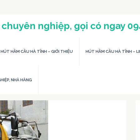
 chuyên nghiệp, gọi có ngay 0
HÚT HẦM CẦU HÀ TĨNH – GIỚI THIỆU
HÚT HẦM CẦU HÀ TĨNH – LI
HIỆP, NHÀ HÀNG