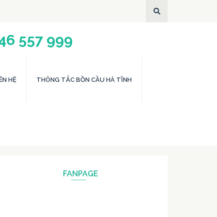
946 557 999
ÊN HỆ
THÔNG TẮC BỒN CẦU HÀ TĨNH
FANPAGE