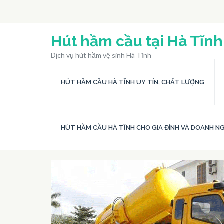
Bỏ
qua
và
Hút hầm cầu tại Hà Tĩnh
tới
Dịch vụ hút hầm vệ sinh Hà Tĩnh
nội
dung
HÚT HẦM CẦU HÀ TĨNH UY TÍN, CHẤT LƯỢNG
(ấn
Enter)
HÚT HẦM CẦU HÀ TĨNH CHO GIA ĐÌNH VÀ DOANH NG