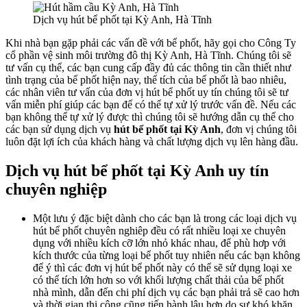
Dịch vụ hút bể phốt tại Kỳ Anh, Hà Tĩnh
Khi nhà bạn gặp phải các vấn đề với bể phốt, hãy gọi cho Công Ty
cổ phần vệ sinh môi trường đô thị Kỳ Anh, Hà Tĩnh. Chúng tôi sẽ
tư vấn cụ thể, các bạn cung cấp đầy đủ các thông tin cần thiết như
tình trạng của bể phốt hiện nay, thể tích của bể phốt là bao nhiêu,
các nhân viên tư vấn của đơn vị hút bể phốt uy tín chúng tôi sẽ tư
vấn miễn phí giúp các bạn để có thể tự xử lý trước vấn đề. Nếu các
bạn không thể tự xử lý được thì chúng tôi sẽ hướng dẫn cụ thể cho
các bạn sử dụng dịch vụ
hút bể phốt tại Kỳ Anh
, đơn vị chúng tôi
luôn đặt lợi ích của khách hàng và chất lượng dịch vụ lên hàng đầu.
Dịch vụ hút bể phốt tại Kỳ Anh uy tín
chuyên nghiệp
Một lưu ý đặc biệt dành cho các bạn là trong các loại dịch vụ
hút bể phốt chuyên nghiêp đều có rất nhiều loại xe chuyên
dụng với nhiều kích cỡ lớn nhỏ khác nhau, để phù hơp với
kích thước của từng loại bể phốt tuy nhiên nếu các bạn không
để ý thì các đơn vị hút bể phốt này có thể sẽ sử dụng loại xe
có thể tích lớn hơn so với khối lượng chất thải của bể phốt
nhà mình, dẫn đến chi phí dịch vụ các bạn phải trả sẽ cao hơn
và thời gian thi công cũng tiến hành lâu hơn do sự khó khăn