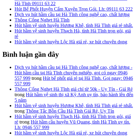
Hà Tĩnh 09111 63 22
Hút Bể Phốt Huyện Cẩm Xuyên Trọn Gói. Lh: 09111 63 222
Dịch vụ hút hầm cầu tại Hà Tĩnh công nghệ cao, chất lượng
Thông Cống Nghẹt Hà Tĩnh
Hút hầm vệ sinh huyện Hương Khê, tỉnh Hà Tĩnh giá rẻ nhất.
Hút hầm vệ sinh huyện Thạch Hà, tỉnh Hà Tĩnh trọn gói, giá
rẻ
Hút hầm vệ sinh huyện Lộc Hà giá rẻ, xe hút chuyên dụng
Bình luận gần đây
Dịch vụ hút hầm cầu tại Hà Tĩnh công nghệ cao, chất lượng -
Hút hầm cầu tại Hà Tĩnh chuyên nghiệp, gọi có ngay 0946
557 999
trong
Hút bể phốt giá rẻ tại Hà Tĩnh. Gọi ngay: 0946
557 999
Thông Cống Nghẹt Hà Tĩnh giá chỉ từ 50k - Uy Tín - Giá Rẻ
trong
Hút hầm vệ sinh thị xã Kỳ Anh uy tín, bảo hành lên đến
5 năm
Hút hầm vệ sinh huyện Hương Khê, tỉnh Hà Tĩnh giá rẻ nhất.
trong
Thông Tắc Bồn Cầu Hà Tĩnh Giá Rẻ, Uy Tín
Hút hầm vệ sinh huyện Thạch Hà, tỉnh Hà Tĩnh trọn gói, giá
rẻ
trong
Hút hầm cầu huyện Vũ Quang, tỉnh Hà Tĩnh uy tín.
Lh: 0946 557 999
Hút hầm vệ sinh huyện Lộc Hà giá rẻ, xe hút chuyên dụng