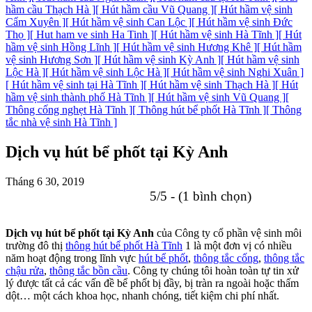
hầm cầu Thạch Hà ]
[ Hút hầm cầu Vũ Quang ]
[ Hút hầm vệ sinh
Cẩm Xuyên ]
[ Hút hầm vệ sinh Can Lộc ]
[ Hút hầm vệ sinh Đức
Thọ ]
[ Hut ham ve sinh Ha Tinh ]
[ Hút hầm vệ sinh Hà Tĩnh ]
[ Hút
hầm vệ sinh Hồng Lĩnh ]
[ Hút hầm vệ sinh Hương Khê ]
[ Hút hầm
vệ sinh Hương Sơn ]
[ Hút hầm vệ sinh Kỳ Anh ]
[ Hút hầm vệ sinh
Lộc Hà ]
[ Hút hầm vệ sinh Lộc Hà ]
[ Hút hầm vệ sinh Nghi Xuân ]
[ Hút hầm vệ sinh tại Hà Tĩnh ]
[ Hút hầm vệ sinh Thạch Hà ]
[ Hút
hầm vệ sinh thành phố Hà Tĩnh ]
[ Hút hầm vệ sinh Vũ Quang ]
[
Thông cống nghẹt Hà Tĩnh ]
[ Thông hút bể phốt Hà Tĩnh ]
[ Thông
tắc nhà vệ sinh Hà Tĩnh ]
Dịch vụ hút bể phốt tại Kỳ Anh
Tháng 6 30, 2019
5/5 - (1 bình chọn)
Dịch vụ hút bể phốt tại Kỳ Anh
của Công ty cổ phần vệ sinh môi
trường đô thị
thông hút bể phốt Hà Tĩnh
1 là một đơn vị có nhiều
năm hoạt động trong lĩnh vực
hút bể phốt
,
thông tắc cống
,
thông tắc
chậu rửa
,
thông tắc bồn cầu
. Công ty chúng tôi hoàn toàn tự tin xử
lý được tất cả các vấn đề bể phốt bị đầy, bị tràn ra ngoài hoặc thấm
dột… một cách khoa học, nhanh chóng, tiết kiệm chi phí nhất.