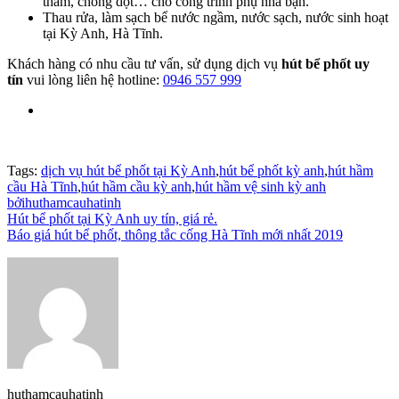
thấm, chống dột… cho công trình phụ nhà bạn.
Thau rửa, làm sạch bể nước ngầm, nước sạch, nước sinh hoạt
tại Kỳ Anh, Hà Tĩnh.
Khách hàng có nhu cầu tư vấn, sử dụng dịch vụ
hút bể phốt uy
tín
vui lòng liên hệ hotline:
0946 557 999
Tags:
dịch vụ hút bể phốt tại Kỳ Anh
,
hút bể phốt kỳ anh
,
hút hầm
cầu Hà Tĩnh
,
hút hầm cầu kỳ anh
,
hút hầm vệ sinh kỳ anh
bởihuthamcauhatinh
Điều
Hút bể phốt tại Kỳ Anh uy tín, giá rẻ.
Báo giá hút bể phốt, thông tắc cống Hà Tĩnh mới nhất 2019
hướng
bài
viết
huthamcauhatinh