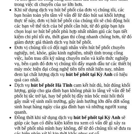
trong việc di chuyển của xe lớn hơn.
Khi sử dụng dịch vụ hút bể phốt của đơn vị chúng tôi, các
bạn hoàn toàn yên tâm về vấn đề lừ đảo hút sai khối lượng
thực tế này, đơn vị hút bể phốt của chúng tôi sẽ chủ động hỏi
các bạn về thể tích của bể phốt cần hút, từ đó giúp bạn lựa
chọn loại xe hút bể phốt phù hợp nhất nhằm giú các bạn tiết
kiệm chi phí tối ưu, thời gian thi công nhanh chóng hơn, từ đó
giảm được giá thành dịch vụ hút bể phốt.
Đơn vị chúng tôi có đội ngũ nhân viên hút bể phốt chuyên
nghiệp, trẻ, khỏe, giàu kinh nghiệm, nhiệt tình trong công
việc, luôn trau dồi kỹ năng chuyên môn và kiến thức nghiệp
vụ, bên cạnh đó đơn vị chúng tôi đẩy mạnh đầu tư các thiết bị
máy móc hiện đại công nghệ tiên tiến nhất hiện nay, nhằm
đem lại chất lượng dịch vụ
hút bể phốt tại Kỳ Anh
có hiệu
quả cao nhất.
Dịch vụ
hút bể phốt Hà Tĩnh
cam kết hút đủ, hút đúng khối
lượng, giúp cho gia đình bạn không phải lo lắng về vấn đề bể
phốt bị tắc trở lại, hay bể phốt bị đầy tràn bốc mùi hôi thối
gây mất vệ sinh môi trường, gây ảnh hưởng lớn đến đời sống
sinh hoạt hàng ngày của gia đình bạn và những người xung
quanh.
Đồng thời khi sử dụng dịch vụ
hút bể phốt tại Kỳ Anh
sẽ
giúp các bạn có điều kiện kiểm tra xem có vấn đề gì xảy ra
với bể phốt nhà mình hay không, để từ đó chúng tôi sẽ đưa ra
các biện pháp xử lý kịp thời khắc phục sự cố.