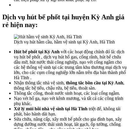
Dịch vụ hút bể phốt tại huyện Kỳ Anh giá
rẻ hiện nay:
Dịch vụ hút hầm cầu, hầm vệ sinh tại Kỳ Anh, Hà Tĩnh
Hút bể phốt tại Kỳ Anh
với các hoạt động chính đó là: dịch
vụ hút bể phốt , dịch vụ hút hố gas, cống rãnh, hút bể chứa
dầu mỡ, hút nước thải công nghiệp, nạo vét cống ngầm cho
các hệ thống vệ sinh tại các trung tâm khu thương mại dịch vụ
lớn, cho các cụm công nghiệp lớn nằm trên địa bàn thành phố
Hà Tĩnh .
Nhận thông tắc nhà vệ sinh,
thông tắc bồn cầu tại Kỳ Anh
,
thông tắc bệ tiểu, chậu rửa, bệ tiểu, thoát sàn.
Thông tắc cống, thoát nước sinh hoạt, các loại cống ngầm.
Nạo vét hố ga, nạo vét kênh mương, và tất cả các công trình
phụ khác.
Xử lý mủi hôi nhà vệ sinh tại Hà Tĩnh
triệt để, không tái
phát, bảo hành dài hạn.
Sửa chữa, nâng cấp, xây mới bể phốt cho gia đình bạn, xây
dựng đường nước thải sinh hoạt, lát gạch, ốp tường, chống