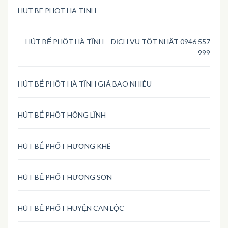
HUT BE PHOT HA TINH
HÚT BỂ PHỐT HÀ TĨNH – DỊCH VỤ TỐT NHẤT 0946 557
999
HÚT BỂ PHỐT HÀ TĨNH GIÁ BAO NHIÊU
HÚT BỂ PHỐT HỒNG LĨNH
HÚT BỂ PHỐT HƯƠNG KHÊ
HÚT BỂ PHỐT HƯƠNG SƠN
HÚT BỂ PHỐT HUYỆN CAN LỘC