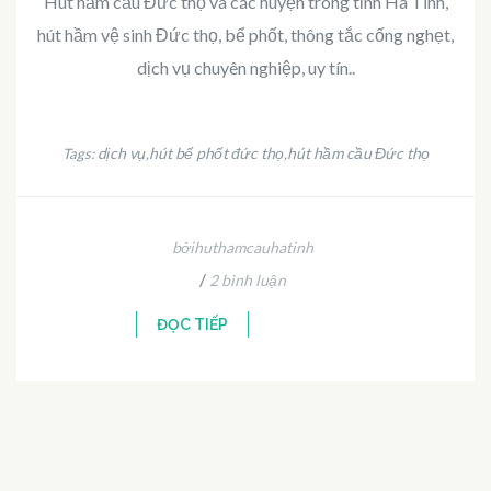
Hút hầm cầu Đức thọ và các huyện trong tỉnh Hà Tĩnh,
hút hầm vệ sinh Đức thọ, bể phốt, thông tắc cống nghẹt,
dịch vụ chuyên nghiệp, uy tín..
dịch vụ
hút bể phốt đức thọ
hút hầm cầu Đức thọ
Tags:
,
,
bởihuthamcauhatinh
/
2 bình luận
ĐỌC TIẾP