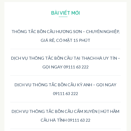
BÀI VIẾT MỚI
THÔNG TẮC BỒN CẦU HƯƠNG SƠN – CHUYÊN NGHIỆP,
GIÁ RẺ, CÓ MẶT 15 PHÚT
DỊCH VỤ THÔNG TẮC BỒN CẦU TẠI THẠCH HÀ UY TÍN –
GỌI NGAY 09111 63 222
DỊCH VỤ THÔNG TẮC BỒN CẦU KỲ ANH – GỌI NGAY
09111 63 222
DỊCH VỤ THÔNG TẮC BỒN CẦU CẨM XUYÊN | HÚT HẦM
CẦU HÀ TĨNH 09111 63 22