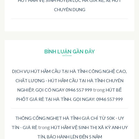
HÚT HẦM VỆ SINH HUYỆN LỘC HÀ GIÁ RẺ, XE HÚT
CHUYÊN DỤNG
BÌNH LUẬN GẦN ĐÂY
DỊCH VỤ HÚT HẦM CẦU TẠI HÀ TĨNH CÔNG NGHỆ CAO,
CHẤT LƯỢNG - HÚT HẦM CẦU TẠI HÀ TĨNH CHUYÊN
trong
NGHIỆP, GỌI CÓ NGAY 0946 557 999
HÚT BỂ
PHỐT GIÁ RẺ TẠI HÀ TĨNH. GỌI NGAY: 0946 557 999
THÔNG CỐNG NGHẸT HÀ TĨNH GIÁ CHỈ TỪ 50K - UY
trong
TÍN - GIÁ RẺ
HÚT HẦM VỆ SINH THỊ XÃ KỲ ANH UY
TÍN, BẢO HÀNH LÊN ĐẾN 5 NĂM