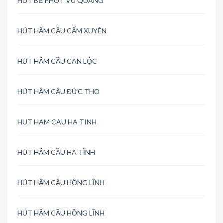
HÚT BỂ PHỐT VŨ QUANG
HÚT HẦM CẦU CẨM XUYÊN
HÚT HẦM CẦU CAN LỘC
HÚT HẦM CẦU ĐỨC THỌ
HUT HAM CAU HA TINH
HÚT HẦM CẦU HÀ TĨNH
HÚT HẦM CẦU HỒNG LĨNH
HÚT HẦM CẦU HỒNG LĨNH