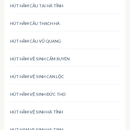
HÚT HẦM CẦU TẠI HÀ TĨNH
HÚT HẦM CẦU THẠCH HÀ
HÚT HẦM CẦU VŨ QUANG
HÚT HẦM VỆ SINH CẨM XUYÊN
HÚT HẦM VỆ SINH CAN LỘC
HÚT HẦM VỆ SINH ĐỨC THỌ
HÚT HẦM VỆ SINH HÀ TĨNH
HUT HAM VE SINH HA TINH