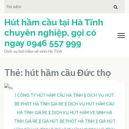
Bỏ
TÌM
KIẾM:
qua
Hút hầm cầu tại Hà Tĩnh
và
tới
chuyên nghiệp, gọi có
nội
ngay 0946 557 999
dung
Dịch vụ hút hầm vệ sinh Hà Tĩnh
(ấn
Enter)
Thẻ:
hút hầm cầu Đức thọ
[ CÔNG TY HÚT HẦM CẦU HÀ TĨNH ]
[ DỊCH VỤ HÚT
BỂ PHỐT HÀ TĨNH GIÁ RẺ ]
[ DỊCH VỤ HÚT HẦM CẦU
HÀ TĨNH GIÁ RẺ ]
[ DỊCH VỤ HÚT HẦM VỆ SINH HÀ
TĨNH GIÁ RẺ ]
[ GIÁ HÚT BỂ PHỐT HÀ TĨNH ]
[ GIÁ HÚT