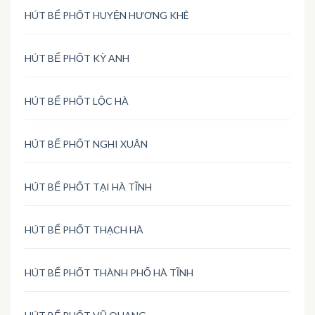
HÚT BỂ PHỐT HUYỆN HƯƠNG KHÊ
HÚT BỂ PHỐT KỲ ANH
HÚT BỂ PHỐT LỘC HÀ
HÚT BỂ PHỐT NGHI XUÂN
HÚT BỂ PHỐT TẠI HÀ TĨNH
HÚT BỂ PHỐT THẠCH HÀ
HÚT BỂ PHỐT THÀNH PHỐ HÀ TĨNH