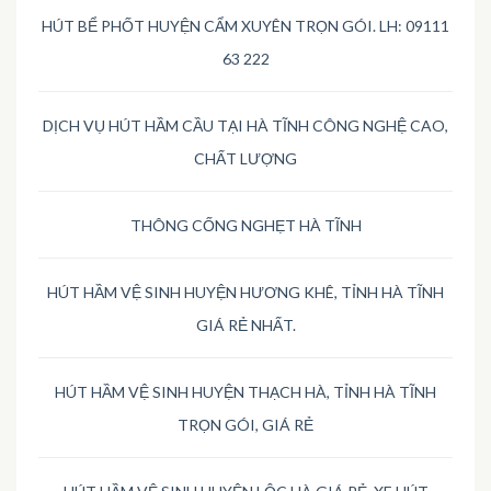
HÚT BỂ PHỐT HUYỆN CẨM XUYÊN TRỌN GÓI. LH: 09111
63 222
DỊCH VỤ HÚT HẦM CẦU TẠI HÀ TĨNH CÔNG NGHỆ CAO,
CHẤT LƯỢNG
THÔNG CỐNG NGHẸT HÀ TĨNH
HÚT HẦM VỆ SINH HUYỆN HƯƠNG KHÊ, TỈNH HÀ TĨNH
GIÁ RẺ NHẤT.
HÚT HẦM VỆ SINH HUYỆN THẠCH HÀ, TỈNH HÀ TĨNH
TRỌN GÓI, GIÁ RẺ