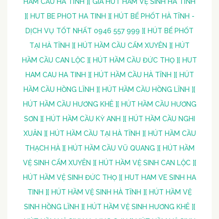
HẦM CẦU HÀ TĨNH ]
[ GIÁ HÚT HẦM VỆ SINH HÀ TĨNH
]
[ HUT BE PHOT HA TINH ]
[ HÚT BỂ PHỐT HÀ TĨNH -
DỊCH VỤ TỐT NHẤT 0946 557 999 ]
[ HÚT BỂ PHỐT
TẠI HÀ TĨNH ]
[ HÚT HẦM CẦU CẨM XUYÊN ]
[ HÚT
HẦM CẦU CAN LỘC ]
[ HÚT HẦM CẦU ĐỨC THỌ ]
[ HUT
HAM CAU HA TINH ]
[ HÚT HẦM CẦU HÀ TĨNH ]
[ HÚT
HẦM CẦU HỒNG LĨNH ]
[ HÚT HẦM CẦU HỒNG LĨNH ]
[
HÚT HẦM CẦU HƯƠNG KHÊ ]
[ HÚT HẦM CẦU HƯƠNG
SƠN ]
[ HÚT HẦM CẦU KỲ ANH ]
[ HÚT HẦM CẦU NGHI
XUÂN ]
[ HÚT HẦM CẦU TẠI HÀ TĨNH ]
[ HÚT HẦM CẦU
THẠCH HÀ ]
[ HÚT HẦM CẦU VŨ QUANG ]
[ HÚT HẦM
VỆ SINH CẨM XUYÊN ]
[ HÚT HẦM VỆ SINH CAN LỘC ]
[
HÚT HẦM VỆ SINH ĐỨC THỌ ]
[ HUT HAM VE SINH HA
TINH ]
[ HÚT HẦM VỆ SINH HÀ TĨNH ]
[ HÚT HẦM VỆ
SINH HỒNG LĨNH ]
[ HÚT HẦM VỆ SINH HƯƠNG KHÊ ]
[