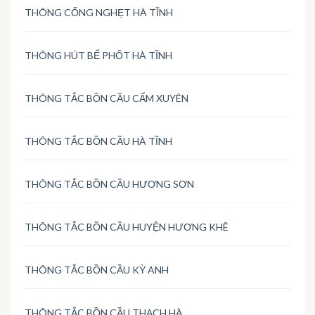
THÔNG CỐNG NGHẸT HÀ TĨNH
THÔNG HÚT BỂ PHỐT HÀ TĨNH
THÔNG TẮC BỒN CẦU CẨM XUYÊN
THÔNG TẮC BỒN CẦU HÀ TĨNH
THÔNG TẮC BỒN CẦU HƯƠNG SƠN
THÔNG TẮC BỒN CẦU HUYỆN HƯƠNG KHÊ
THÔNG TẮC BỒN CẦU KỲ ANH
THÔNG TẮC BỒN CẦU THẠCH HÀ