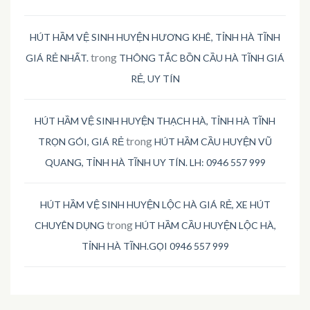
HÚT HẦM VỆ SINH HUYỆN HƯƠNG KHÊ, TỈNH HÀ TĨNH
trong
GIÁ RẺ NHẤT.
THÔNG TẮC BỒN CẦU HÀ TĨNH GIÁ
RẺ, UY TÍN
HÚT HẦM VỆ SINH HUYỆN THẠCH HÀ, TỈNH HÀ TĨNH
trong
TRỌN GÓI, GIÁ RẺ
HÚT HẦM CẦU HUYỆN VŨ
QUANG, TỈNH HÀ TĨNH UY TÍN. LH: 0946 557 999
HÚT HẦM VỆ SINH HUYỆN LỘC HÀ GIÁ RẺ, XE HÚT
trong
CHUYÊN DỤNG
HÚT HẦM CẦU HUYỆN LỘC HÀ,
TỈNH HÀ TĨNH.GỌI 0946 557 999