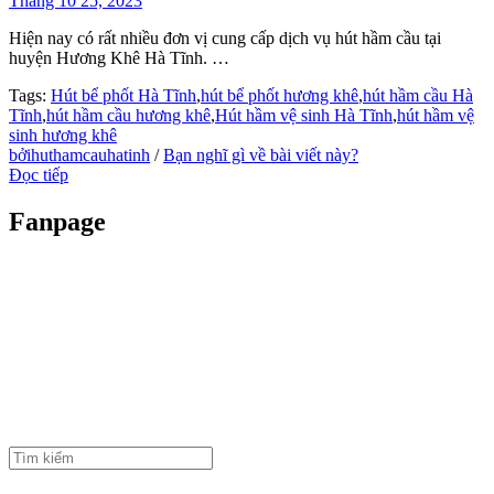
Tháng 10 25, 2023
Hiện nay có rất nhiều đơn vị cung cấp dịch vụ hút hầm cầu tại
huyện Hương Khê Hà Tĩnh. …
Tags:
Hút bể phốt Hà Tĩnh
,
hút bể phốt hương khê
,
hút hầm cầu Hà
Tĩnh
,
hút hầm cầu hương khê
,
Hút hầm vệ sinh Hà Tĩnh
,
hút hầm vệ
sinh hương khê
bởihuthamcauhatinh
/
Bạn nghĩ gì về bài viết này?
Đọc tiếp
Fanpage
Tìm
kiếm: