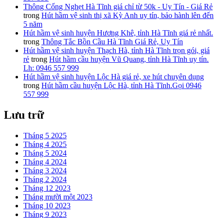
Thông Cống Nghẹt Hà Tĩnh giá chỉ từ 50k - Uy Tín - Giá Rẻ
trong
Hút hầm vệ sinh thị xã Kỳ Anh uy tín, bảo hành lên đến
5 năm
Hút hầm vệ sinh huyện Hương Khê, tỉnh Hà Tĩnh giá rẻ nhất.
trong
Thông Tắc Bồn Cầu Hà Tĩnh Giá Rẻ, Uy Tín
Hút hầm vệ sinh huyện Thạch Hà, tỉnh Hà Tĩnh trọn gói, giá
rẻ
trong
Hút hầm cầu huyện Vũ Quang, tỉnh Hà Tĩnh uy tín.
Lh: 0946 557 999
Hút hầm vệ sinh huyện Lộc Hà giá rẻ, xe hút chuyên dụng
trong
Hút hầm cầu huyện Lộc Hà, tỉnh Hà Tĩnh.Gọi 0946
557 999
Lưu trữ
Tháng 5 2025
Tháng 4 2025
Tháng 5 2024
Tháng 4 2024
Tháng 3 2024
Tháng 2 2024
Tháng 12 2023
Tháng mười một 2023
Tháng 10 2023
Tháng 9 2023