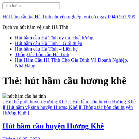
Bỏ
Tìm
qua
kiếm:
và
Hút hầm cầu tại Hà Tĩnh chuyên nghiệp, gọi có ngay 0946 557 999
tới
nội
Dịch vụ hút hầm vệ sinh Hà Tĩnh
dung
Hút hầm cầu Hà Tĩnh uy tín, chất lượng
(ấn
Hút hầm cầu Hà Tĩnh – Giới thiệu
Enter)
Hút hầm cầu Hà Tĩnh – Liên hệ
Thông tắc bồn cầu Hà Tĩnh
Hút Hầm Cầu Hà Tĩnh Cho Gia Đình Và Doanh Nghiệp,
Nhà Hàng
Thẻ:
hút hầm cầu hương khê
[ Hút bể phốt huyện Hương Khê ]
[ Hút hầm cầu huyện Hương Khê
]
[ Hút hầm vệ sinh huyện Hương Khê ]
[ Thông tắc bồn cầu huyện
Hương Khê ]
Hút hầm cầu huyện Hương Khê