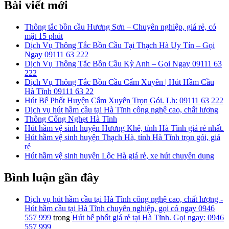
Bài viết mới
Thông tắc bồn cầu Hương Sơn – Chuyên nghiệp, giá rẻ, có
mặt 15 phút
Dịch Vụ Thông Tắc Bồn Cầu Tại Thạch Hà Uy Tín – Gọi
Ngay 09111 63 222
Dịch Vụ Thông Tắc Bồn Cầu Kỳ Anh – Gọi Ngay 09111 63
222
Dịch Vụ Thông Tắc Bồn Cầu Cẩm Xuyên | Hút Hầm Cầu
Hà Tĩnh 09111 63 22
Hút Bể Phốt Huyện Cẩm Xuyên Trọn Gói. Lh: 09111 63 222
Dịch vụ hút hầm cầu tại Hà Tĩnh công nghệ cao, chất lượng
Thông Cống Nghẹt Hà Tĩnh
Hút hầm vệ sinh huyện Hương Khê, tỉnh Hà Tĩnh giá rẻ nhất.
Hút hầm vệ sinh huyện Thạch Hà, tỉnh Hà Tĩnh trọn gói, giá
rẻ
Hút hầm vệ sinh huyện Lộc Hà giá rẻ, xe hút chuyên dụng
Bình luận gần đây
Dịch vụ hút hầm cầu tại Hà Tĩnh công nghệ cao, chất lượng -
Hút hầm cầu tại Hà Tĩnh chuyên nghiệp, gọi có ngay 0946
557 999
trong
Hút bể phốt giá rẻ tại Hà Tĩnh. Gọi ngay: 0946
557 999