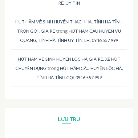
RẺ, UY TÍN
HÚT HẦM VỆ SINH HUYỆN THẠCH HÀ, TỈNH HÀ TĨNH
trong
TRỌN GÓI, GIÁ RẺ
HÚT HẦM CẦU HUYỆN VŨ
QUANG, TỈNH HÀ TĨNH UY TÍN. LH: 0946 557 999
HÚT HẦM VỆ SINH HUYỆN LỘC HÀ GIÁ RẺ, XE HÚT
trong
CHUYÊN DỤNG
HÚT HẦM CẦU HUYỆN LỘC HÀ,
TỈNH HÀ TĨNH.GỌI 0946 557 999
LƯU TRỮ