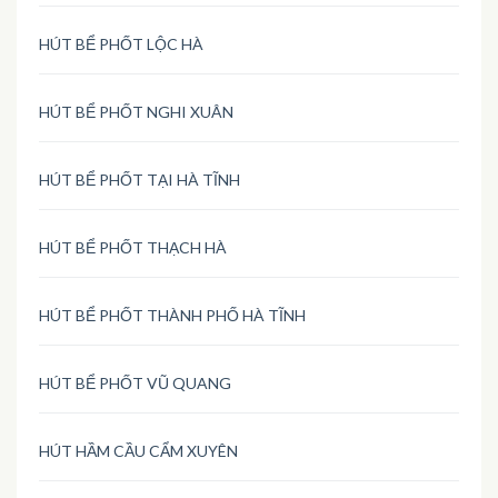
HÚT BỂ PHỐT LỘC HÀ
HÚT BỂ PHỐT NGHI XUÂN
HÚT BỂ PHỐT TẠI HÀ TĨNH
HÚT BỂ PHỐT THẠCH HÀ
HÚT BỂ PHỐT THÀNH PHỐ HÀ TĨNH
HÚT BỂ PHỐT VŨ QUANG
HÚT HẦM CẦU CẨM XUYÊN