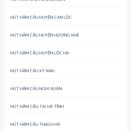
HÚT HẦM CẦU HUYỆN CAN LỘC
HÚT HẦM CẦU HUYỆN HƯƠNG KHÊ
HÚT HẦM CẦU HUYỆN LỘC HÀ
HÚT HẦM CẦU KỲ ANH
HÚT HẦM CẦU NGHI XUÂN
HÚT HẦM CẦU TẠI HÀ TĨNH
HÚT HẦM CẦU THẠCH HÀ