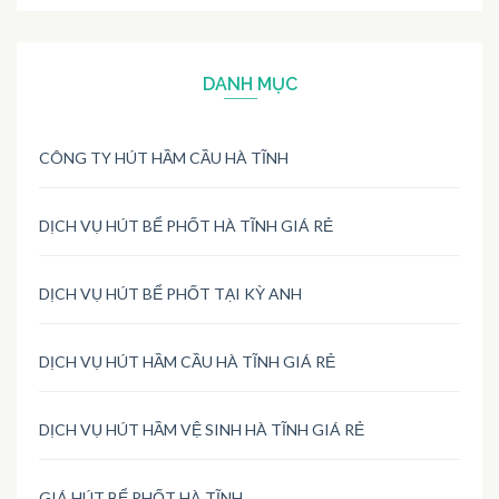
DANH MỤC
CÔNG TY HÚT HẦM CẦU HÀ TĨNH
DỊCH VỤ HÚT BỂ PHỐT HÀ TĨNH GIÁ RẺ
DỊCH VỤ HÚT BỂ PHỐT TẠI KỲ ANH
DỊCH VỤ HÚT HẦM CẦU HÀ TĨNH GIÁ RẺ
DỊCH VỤ HÚT HẦM VỆ SINH HÀ TĨNH GIÁ RẺ
GIÁ HÚT BỂ PHỐT HÀ TĨNH