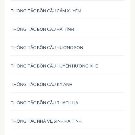
THÔNG TẮC BỒN CẦU CẨM XUYÊN
THÔNG TẮC BỒN CẦU HÀ TĨNH
THÔNG TẮC BỒN CẦU HƯƠNG SƠN
THÔNG TẮC BỒN CẦU HUYỆN HƯƠNG KHÊ
THÔNG TẮC BỒN CẦU KỲ ANH
THÔNG TẮC BỒN CẦU THẠCH HÀ
THÔNG TẮC NHÀ VỆ SINH HÀ TĨNH