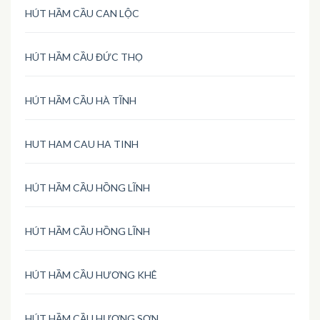
HÚT HẦM CẦU CAN LỘC
HÚT HẦM CẦU ĐỨC THỌ
HÚT HẦM CẦU HÀ TĨNH
HUT HAM CAU HA TINH
HÚT HẦM CẦU HỒNG LĨNH
HÚT HẦM CẦU HỒNG LĨNH
HÚT HẦM CẦU HƯƠNG KHÊ
HÚT HẦM CẦU HƯƠNG SƠN