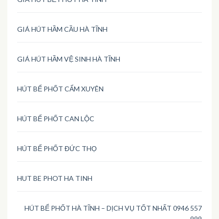
GIÁ HÚT HẦM CẦU HÀ TĨNH
GIÁ HÚT HẦM VỆ SINH HÀ TĨNH
HÚT BỂ PHỐT CẨM XUYÊN
HÚT BỂ PHỐT CAN LỘC
HÚT BỂ PHỐT ĐỨC THỌ
HUT BE PHOT HA TINH
HÚT BỂ PHỐT HÀ TĨNH – DỊCH VỤ TỐT NHẤT 0946 557
999