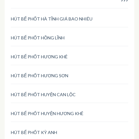
HÚT BỂ PHỐT HÀ TĨNH GIÁ BAO NHIÊU
HÚT BỂ PHỐT HỒNG LĨNH
HÚT BỂ PHỐT HƯƠNG KHÊ
HÚT BỂ PHỐT HƯƠNG SƠN
HÚT BỂ PHỐT HUYỆN CAN LỘC
HÚT BỂ PHỐT HUYỆN HƯƠNG KHÊ
HÚT BỂ PHỐT KỲ ANH