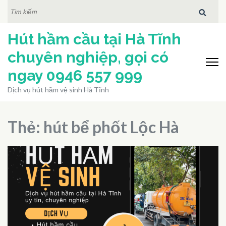
Bỏ
TÌM
KIẾM:
qua
Hút hầm cầu tại Hà Tĩnh
và
tới
chuyên nghiệp, gọi có
nội
ngay 0946 557 999
dung
Dịch vụ hút hầm vệ sinh Hà Tĩnh
(ấn
Enter)
Thẻ:
hút bể phốt Lộc Hà