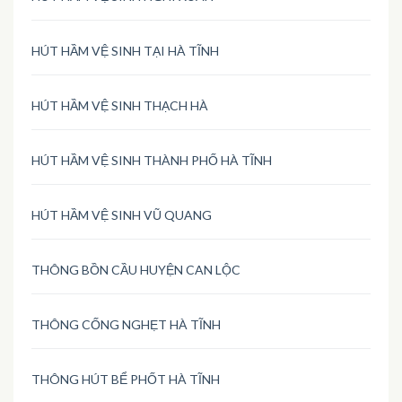
HÚT HẦM VỆ SINH TẠI HÀ TĨNH
HÚT HẦM VỆ SINH THẠCH HÀ
HÚT HẦM VỆ SINH THÀNH PHỐ HÀ TĨNH
HÚT HẦM VỆ SINH VŨ QUANG
THÔNG BỒN CẦU HUYỆN CAN LỘC
THÔNG CỐNG NGHẸT HÀ TĨNH
THÔNG HÚT BỂ PHỐT HÀ TĨNH