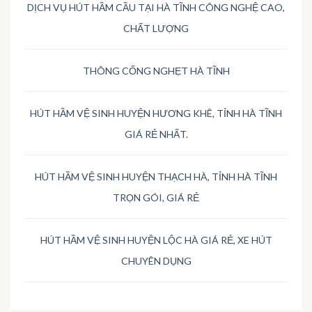
DỊCH VỤ HÚT HẦM CẦU TẠI HÀ TĨNH CÔNG NGHỆ CAO,
CHẤT LƯỢNG
THÔNG CỐNG NGHẸT HÀ TĨNH
HÚT HẦM VỆ SINH HUYỆN HƯƠNG KHÊ, TỈNH HÀ TĨNH
GIÁ RẺ NHẤT.
HÚT HẦM VỆ SINH HUYỆN THẠCH HÀ, TỈNH HÀ TĨNH
TRỌN GÓI, GIÁ RẺ
HÚT HẦM VỆ SINH HUYỆN LỘC HÀ GIÁ RẺ, XE HÚT
CHUYÊN DỤNG