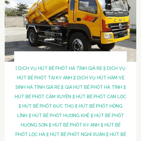
[ DỊCH VỤ HÚT BỂ PHỐT HÀ TĨNH GIÁ RẺ ]
[ DỊCH VỤ
HÚT BỂ PHỐT TẠI KỲ ANH ]
[ DỊCH VỤ HÚT HẦM VỆ
SINH HÀ TĨNH GIÁ RẺ ]
[ GIÁ HÚT BỂ PHỐT HÀ TĨNH ]
[
HÚT BỂ PHỐT CẨM XUYÊN ]
[ HÚT BỂ PHỐT CAN LỘC
]
[ HÚT BỂ PHỐT ĐỨC THỌ ]
[ HÚT BỂ PHỐT HỒNG
LĨNH ]
[ HÚT BỂ PHỐT HƯƠNG KHÊ ]
[ HÚT BỂ PHỐT
HƯƠNG SƠN ]
[ HÚT BỂ PHỐT KỲ ANH ]
[ HÚT BỂ
PHỐT LỘC HÀ ]
[ HÚT BỂ PHỐT NGHI XUÂN ]
[ HÚT BỂ