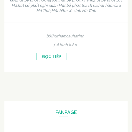
Hà
hút bể phốt nghi xuân
Hút bể phốt thạch hà
hút hầm cầu
,
,
,
Hà Tĩnh
Hút hầm vệ sinh Hà Tĩnh
,
bởihuthamcauhatinh
/
4 bình luận
ĐỌC TIẾP
FANPAGE