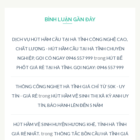
BÌNH LUẬN GẦN ĐÂY
DỊCH VỤ HÚT HẦM CẦU TẠI HÀ TĨNH CÔNG NGHỆ CAO,
CHẤT LƯỢNG - HÚT HẦM CẦU TẠI HÀ TĨNH CHUYÊN
trong
NGHIỆP, GỌI CÓ NGAY 0946 557 999
HÚT BỂ
PHỐT GIÁ RẺ TẠI HÀ TĨNH. GỌI NGAY: 0946 557 999
THÔNG CỐNG NGHẸT HÀ TĨNH GIÁ CHỈ TỪ 50K - UY
trong
TÍN - GIÁ RẺ
HÚT HẦM VỆ SINH THỊ XÃ KỲ ANH UY
TÍN, BẢO HÀNH LÊN ĐẾN 5 NĂM
HÚT HẦM VỆ SINH HUYỆN HƯƠNG KHÊ, TỈNH HÀ TĨNH
trong
GIÁ RẺ NHẤT.
THÔNG TẮC BỒN CẦU HÀ TĨNH GIÁ