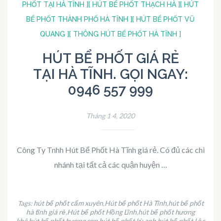
PHỐT TẠI HÀ TĨNH ]
[ HÚT BỂ PHỐT THẠCH HÀ ]
[ HÚT
BỂ PHỐT THÀNH PHỐ HÀ TĨNH ]
[ HÚT BỂ PHỐT VŨ
QUANG ]
[ THÔNG HÚT BỂ PHỐT HÀ TĨNH ]
HÚT BỂ PHỐT GIÁ RẺ
TẠI HÀ TĨNH. GỌI NGAY:
0946 557 999
Tháng 1 4, 2020
Công Ty Tnhh Hút Bể Phốt Hà Tĩnh giá rẻ. Có đủ các chi
nhánh tại tất cả các quận huyện …
hút bể phốt cẩm xuyên
Hút bể phốt Hà Tĩnh
hút bể phốt
Tags:
,
,
hà tĩnh giá rẻ
Hút bể phốt Hồng Lĩnh
hút bể phốt hương
,
,
khê
hút bể phốt hương sơn
hút bể phốt kỳ anh
hút bể phốt Lộc
,
,
,