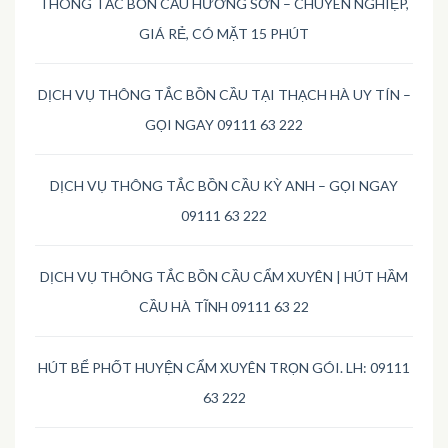
THÔNG TẮC BỒN CẦU HƯƠNG SƠN – CHUYÊN NGHIỆP,
GIÁ RẺ, CÓ MẶT 15 PHÚT
DỊCH VỤ THÔNG TẮC BỒN CẦU TẠI THẠCH HÀ UY TÍN –
GỌI NGAY 09111 63 222
DỊCH VỤ THÔNG TẮC BỒN CẦU KỲ ANH – GỌI NGAY
09111 63 222
DỊCH VỤ THÔNG TẮC BỒN CẦU CẨM XUYÊN | HÚT HẦM
CẦU HÀ TĨNH 09111 63 22
HÚT BỂ PHỐT HUYỆN CẨM XUYÊN TRỌN GÓI. LH: 09111
63 222