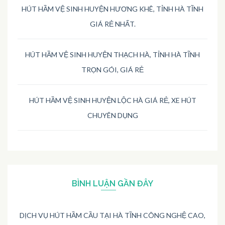
HÚT HẦM VỆ SINH HUYỆN HƯƠNG KHÊ, TỈNH HÀ TĨNH
GIÁ RẺ NHẤT.
HÚT HẦM VỆ SINH HUYỆN THẠCH HÀ, TỈNH HÀ TĨNH
TRỌN GÓI, GIÁ RẺ
HÚT HẦM VỆ SINH HUYỆN LỘC HÀ GIÁ RẺ, XE HÚT
CHUYÊN DỤNG
BÌNH LUẬN GẦN ĐÂY
DỊCH VỤ HÚT HẦM CẦU TẠI HÀ TĨNH CÔNG NGHỆ CAO,