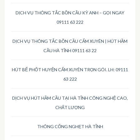
DỊCH VỤ THÔNG TẮC BỒN CẦU KỲ ANH – GỌI NGAY
09111 63 222
DỊCH VỤ THÔNG TẮC BỒN CẦU CẨM XUYÊN | HÚT HẦM
CẦU HÀ TĨNH 09111 63 22
HÚT BỂ PHỐT HUYỆN CẨM XUYÊN TRỌN GÓI. LH: 09111
63 222
DỊCH VỤ HÚT HẦM CẦU TẠI HÀ TĨNH CÔNG NGHỆ CAO,
CHẤT LƯỢNG
THÔNG CỐNG NGHẸT HÀ TĨNH