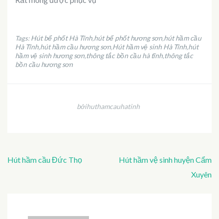
Hút bể phốt Hà Tĩnh
hút bể phốt hương sơn
hút hầm cầu
Tags:
,
,
Hà Tĩnh
hút hầm cầu hương sơn
Hút hầm vệ sinh Hà Tĩnh
hút
,
,
,
hầm vệ sinh hương sơn
thông tắc bồn cầu hà tĩnh
thông tắc
,
,
bồn cầu hương sơn
bởihuthamcauhatinh
Điều
Hút hầm cầu Đức Thọ
Hút hầm vệ sinh huyện Cẩm
hướng
Xuyên
bài
viết