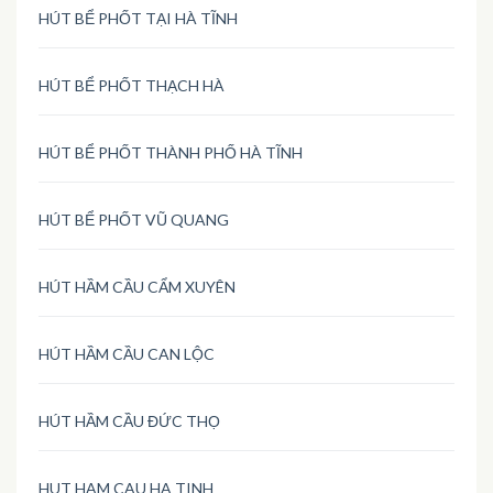
HÚT BỂ PHỐT TẠI HÀ TĨNH
HÚT BỂ PHỐT THẠCH HÀ
HÚT BỂ PHỐT THÀNH PHỐ HÀ TĨNH
HÚT BỂ PHỐT VŨ QUANG
HÚT HẦM CẦU CẨM XUYÊN
HÚT HẦM CẦU CAN LỘC
HÚT HẦM CẦU ĐỨC THỌ
HUT HAM CAU HA TINH