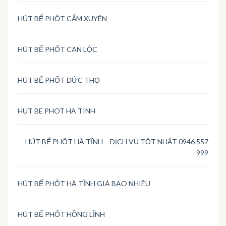
HÚT BỂ PHỐT CẨM XUYÊN
HÚT BỂ PHỐT CAN LỘC
HÚT BỂ PHỐT ĐỨC THỌ
HUT BE PHOT HA TINH
HÚT BỂ PHỐT HÀ TĨNH – DỊCH VỤ TỐT NHẤT 0946 557
999
HÚT BỂ PHỐT HÀ TĨNH GIÁ BAO NHIÊU
HÚT BỂ PHỐT HỒNG LĨNH