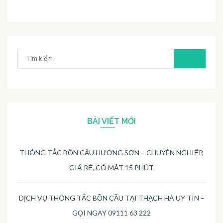
Tìm
kiếm:
BÀI VIẾT MỚI
THÔNG TẮC BỒN CẦU HƯƠNG SƠN – CHUYÊN NGHIỆP,
GIÁ RẺ, CÓ MẶT 15 PHÚT
DỊCH VỤ THÔNG TẮC BỒN CẦU TẠI THẠCH HÀ UY TÍN –
GỌI NGAY 09111 63 222