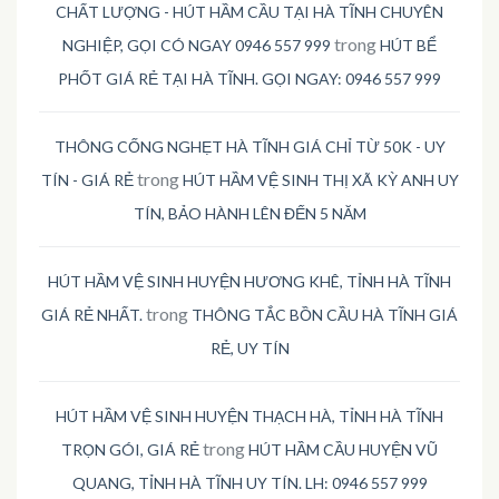
CHẤT LƯỢNG - HÚT HẦM CẦU TẠI HÀ TĨNH CHUYÊN
trong
NGHIỆP, GỌI CÓ NGAY 0946 557 999
HÚT BỂ
PHỐT GIÁ RẺ TẠI HÀ TĨNH. GỌI NGAY: 0946 557 999
THÔNG CỐNG NGHẸT HÀ TĨNH GIÁ CHỈ TỪ 50K - UY
trong
TÍN - GIÁ RẺ
HÚT HẦM VỆ SINH THỊ XÃ KỲ ANH UY
TÍN, BẢO HÀNH LÊN ĐẾN 5 NĂM
HÚT HẦM VỆ SINH HUYỆN HƯƠNG KHÊ, TỈNH HÀ TĨNH
trong
GIÁ RẺ NHẤT.
THÔNG TẮC BỒN CẦU HÀ TĨNH GIÁ
RẺ, UY TÍN
HÚT HẦM VỆ SINH HUYỆN THẠCH HÀ, TỈNH HÀ TĨNH
trong
TRỌN GÓI, GIÁ RẺ
HÚT HẦM CẦU HUYỆN VŨ
QUANG, TỈNH HÀ TĨNH UY TÍN. LH: 0946 557 999