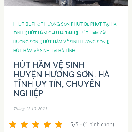
[ HÚT BỂ PHỐT HƯƠNG SƠN ]
[ HÚT BỂ PHỐT TẠI HÀ
TĨNH ]
[ HÚT HẦM CẦU HÀ TĨNH ]
[ HÚT HẦM CẦU
HƯƠNG SƠN ]
[ HÚT HẦM VỆ SINH HƯƠNG SƠN ]
[
HÚT HẦM VỆ SINH TẠI HÀ TĨNH ]
HÚT HẦM VỆ SINH
HUYỆN HƯƠNG SƠN, HÀ
TĨNH UY TÍN, CHUYÊN
NGHIỆP
Tháng 12 10, 2023
5/5 - (1 bình chọn)