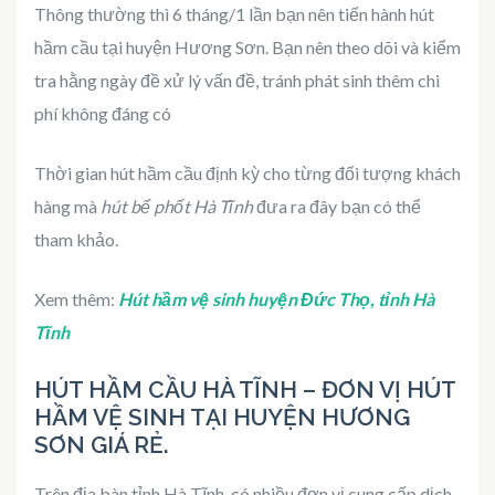
Thông thường thì 6 tháng/1 lần bạn nên tiến hành hút
hầm cầu tại huyện Hương Sơn. Bạn nên theo dõi và kiểm
tra hằng ngày đề xử lý vấn đề, tránh phát sinh thêm chi
phí không đáng có
Thời gian hút hầm cầu định kỳ cho từng đối tượng khách
hàng mà
hút bể phốt Hà Tĩnh
đưa ra đây bạn có thể
tham khảo.
Xem thêm:
Hút hầm vệ sinh huyện Đức Thọ, tỉnh Hà
Tĩnh
HÚT HẦM CẦU HÀ TĨNH – ĐƠN VỊ HÚT
HẦM VỆ SINH TẠI HUYỆN HƯƠNG
SƠN GIÁ RẺ.
Trên địa bàn tỉnh Hà Tĩnh, có nhiều đơn vị cung cấp dịch