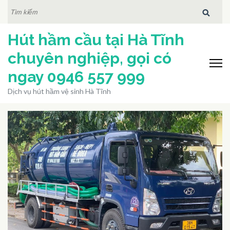
Bỏ
TÌM
KIẾM:
qua
Hút hầm cầu tại Hà Tĩnh
và
tới
chuyên nghiệp, gọi có
nội
ngay 0946 557 999
dung
Dịch vụ hút hầm vệ sinh Hà Tĩnh
(ấn
Enter)