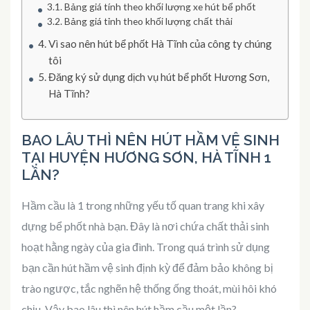
Bảng giá tính theo khối lượng xe hút bể phốt
Bảng giá tỉnh theo khối lượng chất thải
Vì sao nên hút bể phốt Hà Tĩnh của công ty chúng
tôi
Đăng ký sử dụng dịch vụ hút bể phốt Hương Sơn,
Hà Tĩnh?
BAO LÂU THÌ NÊN HÚT HẦM VỆ SINH
TẠI HUYỆN HƯƠNG SƠN, HÀ TĨNH 1
LẦN?
Hầm cầu là 1 trong những yếu tố quan trang khi xây
dựng bể phốt nhà bạn. Đây là nơi chứa chất thải sinh
hoạt hằng ngày của gia đình. Trong quá trình sử dụng
bạn cần hút hầm vệ sinh định kỳ để đảm bảo không bị
trào ngược, tắc nghẽn hệ thống ống thoát, mùi hôi khó
chịu. Vậy bao lâu thì nên hút hầm cầu một lần?