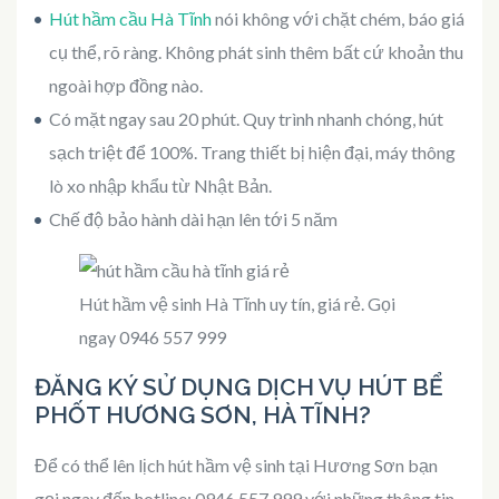
Hút hầm cầu Hà Tĩnh
nói không với chặt chém, báo giá
cụ thể, rõ ràng. Không phát sinh thêm bất cứ khoản thu
ngoài hợp đồng nào.
Có mặt ngay sau 20 phút. Quy trình nhanh chóng, hút
sạch triệt để 100%. Trang thiết bị hiện đại, máy thông
lò xo nhập khẩu từ Nhật Bản.
Chế độ bảo hành dài hạn lên tới 5 năm
Hút hầm vệ sinh Hà Tĩnh uy tín, giá rẻ. Gọi
ngay 0946 557 999
ĐĂNG KÝ SỬ DỤNG DỊCH VỤ HÚT BỂ
PHỐT HƯƠNG SƠN, HÀ TĨNH?
Để có thể lên lịch hút hầm vệ sinh tại Hương Sơn bạn
gọi ngay đến hotline: 0946 557 999 với những thông tin