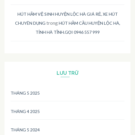
HÚT HẦM VỆ SINH HUYỆN LỘC HÀ GIÁ RẺ, XE HÚT
trong
CHUYÊN DỤNG
HÚT HẦM CẦU HUYỆN LỘC HÀ,
TỈNH HÀ TĨNH.GỌI 0946 557 999
LƯU TRỮ
THÁNG 5 2025
THÁNG 4 2025
THÁNG 5 2024